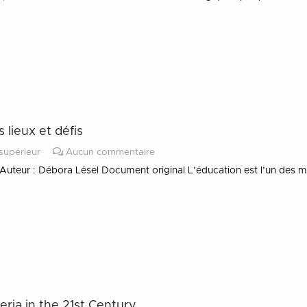
 lieux et défis
supérieur
Aucun commentaire
is Auteur : Débora Lésel Document original L’éducation est l’un de
eria in the 21st Century