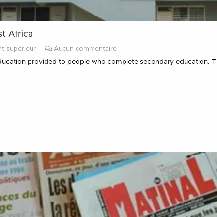
t Africa
t supérieur
Aucun commentaire
 education provided to people who complete secondary education. Th