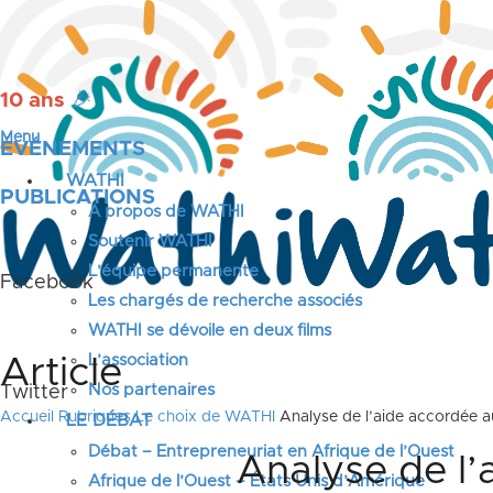
10 ans
🎉
Menu
ÉVÉNEMENTS
WATHI
PUBLICATIONS
A propos de WATHI
Soutenir WATHI
L’équipe permanente
Facebook
Les chargés de recherche associés
WATHI se dévoile en deux films
L’association
Article
Nos partenaires
Twitter
Accueil
Rubriques
Le choix de WATHI
Analyse de l’aide accordée a
LE DÉBAT
Débat – Entrepreneuriat en Afrique de l’Ouest
Analyse de l’
Afrique de l’Ouest – États Unis d’Amérique