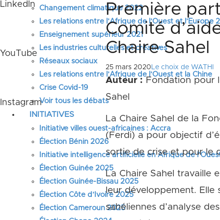
LinkedIn
Première part
Changement climatique 2022
Les relations entre l’Afrique de l’Ouest et l’Europe
Comité d’aid
Enseignement supérieur 2021
Chaire Sahel
Les industries culturelles et créatives
YouTube
Réseaux sociaux
25 mars 2020
Le choix de WATHI
Les relations entre l’Afrique de l’Ouest et la Chine
Auteur :
Fondation pour le
Crise Covid-19
Sahel
Voir tous les débats
Instagram
INITIATIVES
La Chaire Sahel de la Fon
Initiative villes ouest-africaines : Accra
(Ferdi) a pour objectif d’é
Élection Bénin 2026
sortie de crise et pour l
Initiative intelligence artificielle en Afrique de l’Oues
Élection Guinée 2025
La Chaire Sahel travaille e
Élection Guinée-Bissau 2025
leur développement. Elle s
Élection Côte d’Ivoire 2025
sahéliennes d’analyse des 
Élection Cameroun 2025