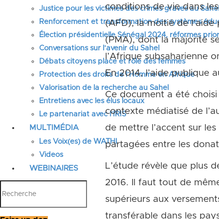
conditions de vie dans l
Justice pour les victimes des crimes graves au Sahel
Renforcement et transformation des systèmes éduca
(AFD), la moitié de l’aid
Élection présidentielle Sénégal 2024, réformes prior
(PMA), dont la majorité se 
Conversations sur l’avenir du Sahel
l’Afrique subsaharienne o
Débats citoyens place et rôle des femmes
En 2014, l’aide publique 
Protection des droits de l’Homme en Afrique
Valorisation de la recherche au Sahel
Ce document a été choisi 
Entretiens avec les élus locaux
contexte médiatisé de l’a
Le partenariat avec l’IRIS
de mettre l’accent sur le
MULTIMÉDIA
Les Voix(es) de WATHI
partagées entre les donat
Videos
L’étude révèle que plus d
WEBINAIRES
2016. Il faut tout de mêm
supérieurs aux versement
transférable dans les pay