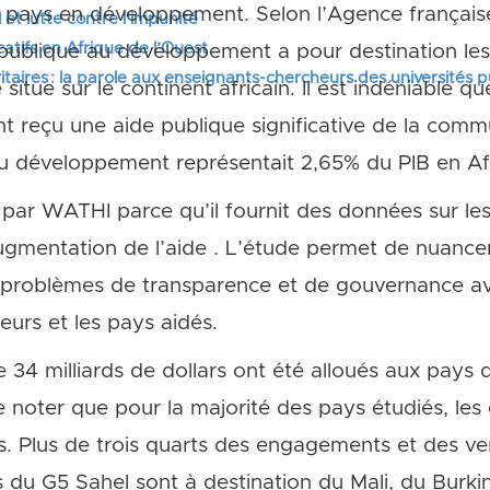
es pays en développement. Selon l’Agence frança
 et lutte contre l’impunité
tifs en Afrique de l’Ouest
e publique au développement a pour destination le
itaires : la parole aux enseignants-chercheurs des universités 
situe sur le continent africain. Il est indéniable q
nt reçu une aide publique significative de la comm
au développement représentait 2,65% du PIB en Af
par WATHI parce qu’il fournit des données sur le
ugmentation de l’aide . L’étude permet de nuancer
s problèmes de transparence et de gouvernance av
eurs et les pays aidés.
e 34 milliards de dollars ont été alloués aux pays
e noter que pour la majorité des pays étudiés, le
s. Plus de trois quarts des engagements et des v
s du G5 Sahel sont à destination du Mali, du Burki