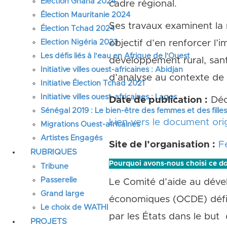
Élection Ghana 2024
cadre régional.
Élection Mauritanie 2024
Ses travaux examinent la m
Élection Tchad 2024
Election Nigéria 2023
objectif d’en renforcer l’i
Les défis liés à l’eau en Afrique de l’Ouest
développement rural, sant
Initiative villes ouest-africaines : Abidjan
d’analyse au contexte de f
Initiative Élection Tchad 2021
Initiative villes ouest-africaines : Lagos
Date de publication :
Déc
Sénégal 2019 : Le bien-être des femmes et des fille
Lien vers le document orig
Migrations Ouest-africaines
Artistes Engagés
Site de l’organisation :
F
RUBRIQUES
Pourquoi avons-nous choisi ce d
Tribune
Passerelle
Le Comité d’aide au déve
Grand large
économiques (OCDE) défin
Le choix de WATHI
par les États dans le bu
PROJETS