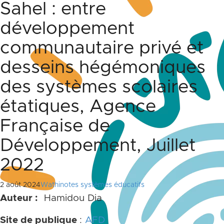
Sahel : entre
développement
communautaire privé et
desseins hégémoniques
des systèmes scolaires
étatiques, Agence
Française de
Développement, Juillet
2022
2 août 2024
Wathinotes systèmes éducatifs
Auteur :
Hamidou Dia
Site de publique
:
AFD