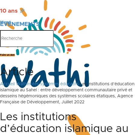
10 ans
🎉
Menu
ÉVÉNEMENTS
PUBLICATIONS
Faire un don
Article
Accueil
Wathinotes systèmes éducatifs
Les institutions d’éducation
islamique au Sahel : entre développement communautaire privé et
desseins hégémoniques des systèmes scolaires étatiques, Agence
Française de Développement, Juillet 2022
Les institutions
d’éducation islamique au