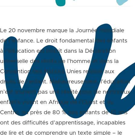
Le 20 novembre marque la Journée mondiale
de l’enfance. Le droit fondamental des enfants
à l’éducation est inscrit dans la Déclaration
universelle des droits de l’homme et dans la
Convention des Nations Unies relative aux
droits de l’enfant. Malheureusement, l’éducation
n’est souvent pas une réalité pour de nombreux
enfants vivant en Afrique de l’Ouest et du
Centre, où près de 80 % des enfants de 10 ans
ont des difficultés d’apprentissage, incapables
de lire et de comprendre un texte simple – le