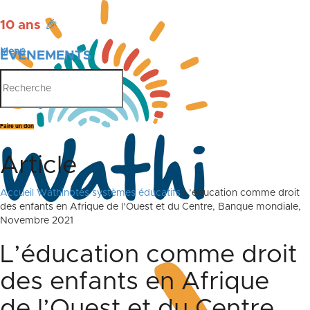
10 ans
🎉
Menu
ÉVÉNEMENTS
PUBLICATIONS
Faire un don
Article
Accueil
Wathinotes systèmes éducatifs
L’éducation comme droit
des enfants en Afrique de l’Ouest et du Centre, Banque mondiale,
Novembre 2021
L’éducation comme droit
des enfants en Afrique
de l’Ouest et du Centre,