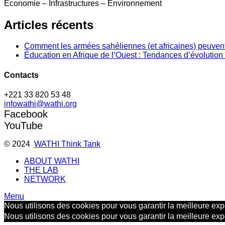
Economie – Infrastructures – Environnement
Articles récents
Comment les armées sahéliennes (et africaines) peuvent
Éducation en Afrique de l’Ouest : Tendances d’évolution 
Contacts
+221 33 820 53 48
infowathi@wathi.org
Facebook
YouTube
© 2024
WATHI Think Tank
ABOUT WATHI
THE LAB
NETWORK
Menu
Nous utilisons des cookies pour vous garantir la meilleure expé
Nous utilisons des cookies pour vous garantir la meilleure expé