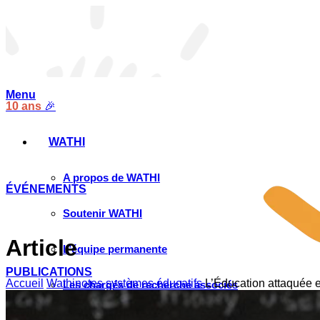
Menu
10 ans
🎉
WATHI
A propos de WATHI
ÉVÉNEMENTS
Soutenir WATHI
Article
L’équipe permanente
PUBLICATIONS
Accueil
Wathinotes systèmes éducatifs
L’Éducation attaquée e
Les chargés de recherche associés