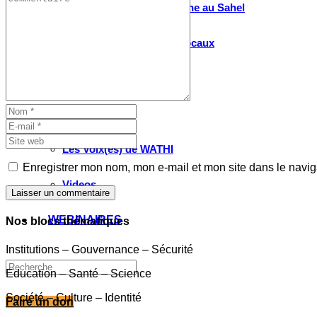
Valorisation de la recherche au Sahel
Entretiens avec les élus locaux
Le partenariat avec l’IRIS
MULTIMÉDIA
Les Voix(es) de WATHI
Enregistrer mon nom, mon e-mail et mon site dans le navi
Videos
Laisser un commentaire
WEBINAIRES
Nos blocs thématiques
Institutions – Gouvernance – Sécurité
Education – Santé – Science
Société – Culture – Identité
Faire un don