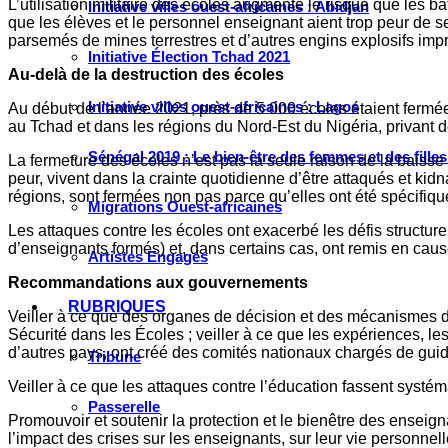
L’utilisation militaire des écoles augmente le risque que les bâ
Initiative villes ouest-africaines : Abidjan
que les élèves et le personnel enseignant aient trop peur de se 
parsemés de mines terrestres et d’autres engins explosifs impro
Initiative Élection Tchad 2021
Au-delà de la destruction des écoles
Initiative villes ouest-africaines : Lagos
Au début de l’année 2021, près de 5 000 écoles étaient fermé
au Tchad et dans les régions du Nord-Est du Nigéria, privant de
Sénégal 2019 : Le bien-être des femmes et des fille
La fermeture des écoles n’est pas la seule raison de la baisse d
peur, vivent dans la crainte quotidienne d’être attaqués et ki
régions, sont fermées non pas parce qu’elles ont été spécifiqu
Migrations Ouest-africaines
Les attaques contre les écoles ont exacerbé les défis structure
d’enseignants formés) et, dans certains cas, ont remis en cau
Artistes Engagés
Recommandations aux gouvernements
RUBRIQUES
Veiller à ce que des organes de décision et des mécanismes de 
Sécurité dans les Écoles ; veiller à ce que les expériences, le
d’autres pays, ont créé des comités nationaux chargés de guide
Tribune
Veiller à ce que les attaques contre l’éducation fassent systé
Passerelle
Promouvoir et soutenir la protection et le bienêtre des enseign
l’impact des crises sur les enseignants, sur leur vie personnelle