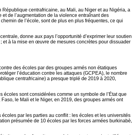
République centrafricaine, au Mali, au Niger et au Nigéria, a
le et de l’augmentation de la violence entraînant des
 chemin de l’école, sont de plus en plus fréquentes, ce qui
 centrale, donne aux pays l’opportunité d’exprimer leur soutien
nt ; et à la mise en œuvre de mesures concrètes pour dissuader
s contre des écoles par des groupes armés non étatiques
protéger l’éducation contre les attaques (GCPEA), le nombre
blique centrafricaine) a presque triplé de 2019 à 2020,
 les écoles sont considérées comme un symbole de l’État que
 Faso, le Mali et le Niger, en 2019, des groupes armés ont
coles par les parties au conflit : les écoles et les universités
ilisation présumée de 10 écoles par les forces armées burkinabè,