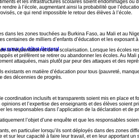
timents et les infrastructures scolaires soient endommagés ou détr
rendre à l’école, augmentant ainsi la probabilité que l’éducation
visés, ce qui rend impossible le retour des élèves à l’école.
es dans les zones touchées au Burkina Faso, au Mali et au Nig
s centaines de milliers d’enfants d’éducation et les exposant à 
s au cœur du débat électoral
e la fréquentation et de la scolarisation. Lorsque les écoles res
dnappés et préfèrent se retirer ou abandonner les écoles. Au Ma
ement attaquées, mais plutôt par peur des attaques et des représ
ls existants en matière d’éducation pour tous (pauvreté, manque 
se des décennies de progrès.
coordination inclusifs et transparents soient mis en place et fo
s opinions et l’expertise des enseignants et des élèves soient pr
r les responsables dans l’application de la déclaration et de pr
matiquement l’objet d’une enquête et que les responsables soient
ants, en particulier lorsqu’ils sont déployés dans des zones diff
 et sur leur capacité à faire leur travail, et en leur apportant u