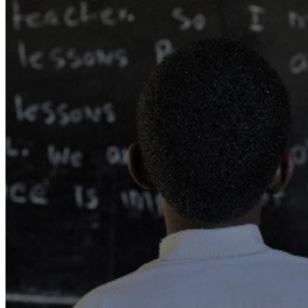
WATHI se dévoile en deux films
Facebook
L’association
Nos partenaires
Twitter
LE DÉBAT
Débat – Entrepreneuriat en Afrique de l’Ouest
LinkedIn
Afrique de l’Ouest – États Unis d’Amérique
Changement climatique 2022
YouTube
Les relations entre l’Afrique de l’Ouest et l’Europe 
Enseignement supérieur 2021