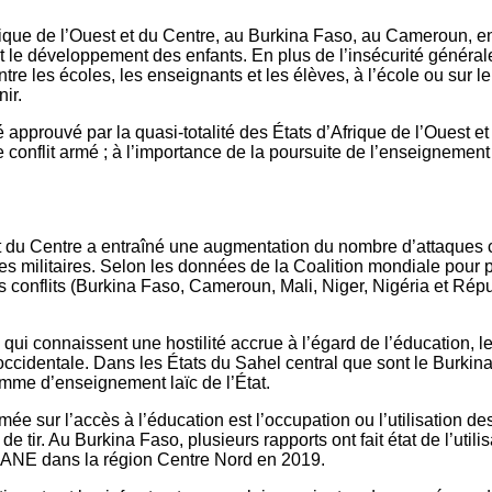
ique de l’Ouest et du Centre, au Burkina Faso, au Cameroun, en 
 et le développement des enfants. En plus de l’insécurité généra
e les écoles, les enseignants et les élèves, à l’école ou sur le
ir.
 approuvé par la quasi-totalité des États d’Afrique de l’Ouest et
de conflit armé ; à l’importance de la poursuite de l’enseigneme
t et du Centre a entraîné une augmentation du nombre d’attaque
s militaires. Selon les données de la Coalition mondiale pour 
 conflits (Burkina Faso, Cameroun, Mali, Niger, Nigéria et Répu
qui connaissent une hostilité accrue à l’égard de l’éducation,
ccidentale. Dans les États du Sahel central que sont le Burkina
mme d’enseignement laïc de l’État.
 sur l’accès à l’éducation est l’occupation ou l’utilisation des é
de tir. Au Burkina Faso, plusieurs rapports ont fait état de l’ut
GANE dans la région Centre Nord en 2019.