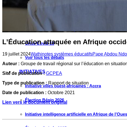
Instagram
Les industries culturelles et créatives
Réseaux sociaux
Les relations entre l’Afrique de l’Ouest et la Chine
L’Éducation attaquée en Afrique occid
Crise Covid-19
19 juillet 2024
Wathinotes systèmes éducatifs
Pape Abdou Ndo
Voir tous les débats
Auteur :
Groupe de travail régional sur l’éducation en situati
INITIATIVES
Site de publication :
GCPEA
Type de publication :
Rapport de situation
Initiative villes ouest-africaines : Accra
Date de publication :
Octobre 2021
Élection Bénin 2026
Lien vers le document original
Initiative intelligence artificielle en Afrique de l’Oues