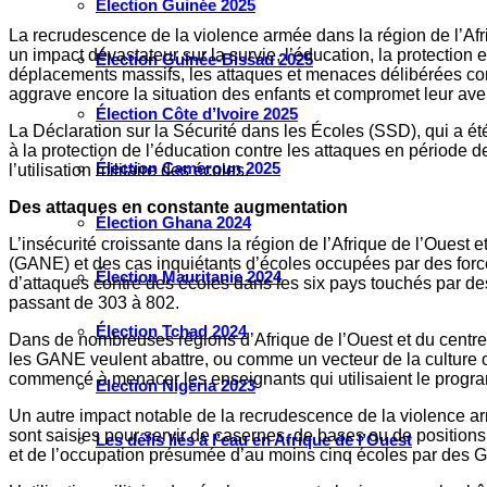
Élection Guinée 2025
La recrudescence de la violence armée dans la région de l’Afr
un impact dévastateur sur la survie, l’éducation, la protection
Élection Guinée-Bissau 2025
déplacements massifs, les attaques et menaces délibérées contr
aggrave encore la situation des enfants et compromet leur aven
Élection Côte d’Ivoire 2025
La Déclaration sur la Sécurité dans les Écoles (SSD), qui a été
à la protection de l’éducation contre les attaques en période 
Élection Cameroun 2025
l’utilisation militaire des écoles.
Des attaques en constante augmentation
Élection Ghana 2024
L’insécurité croissante dans la région de l’Afrique de l’Oues
(GANE) et des cas inquiétants d’écoles occupées par des force
Élection Mauritanie 2024
d’attaques contre des écoles dans les six pays touchés par des
passant de 303 à 802.
Élection Tchad 2024
Dans de nombreuses régions d’Afrique de l’Ouest et du centre 
les GANE veulent abattre, ou comme un vecteur de la culture o
commencé à menacer les enseignants qui utilisaient le progra
Election Nigéria 2023
Un autre impact notable de la recrudescence de la violence armée
sont saisies pour servir de casernes, de bases ou de positions 
Les défis liés à l’eau en Afrique de l’Ouest
et de l’occupation présumée d’au moins cinq écoles par des 