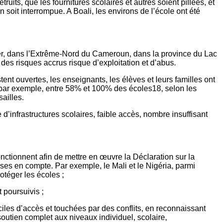
uits, que les fournitures scolaires et autres soient pillées, et
 soit interrompue. A Boali, les environs de l’école ont été
er, dans l’Extrême-Nord du Cameroun, dans la province du Lac
des risques accrus risque d’exploitation et d’abus.
tent ouvertes, les enseignants, les élèves et leurs familles ont
li par exemple, entre 58% et 100% des écoles18, selon les
ailles.
d’infrastructures scolaires, faible accès, nombre insuffisant
nctionnent afin de mettre en œuvre la Déclaration sur la
ises en compte. Par exemple, le Mali et le Nigéria, parmi
otéger les écoles ;
 poursuivis ;
iciles d’accès et touchées par des conflits, en reconnaissant
n soutien complet aux niveaux individuel, scolaire,