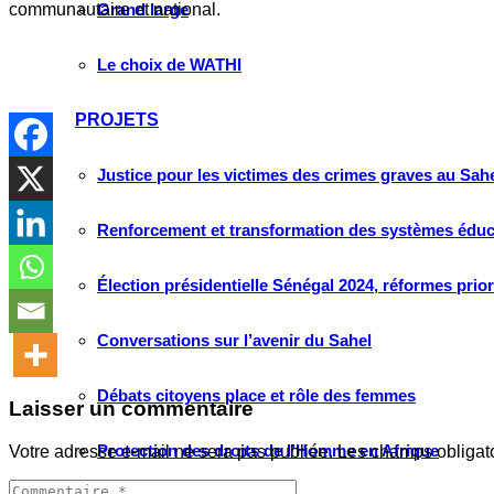
communautaire et national.
Grand large
Le choix de WATHI
PROJETS
Justice pour les victimes des crimes graves au Sahel
Renforcement et transformation des systèmes éduca
Élection présidentielle Sénégal 2024, réformes prio
Conversations sur l’avenir du Sahel
Débats citoyens place et rôle des femmes
Laisser un commentaire
Protection des droits de l’Homme en Afrique
Votre adresse e-mail ne sera pas publiée.
Les champs obligat