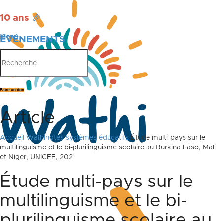
10 ans
🎉
Menu
ÉVÉNEMENTS
PUBLICATIONS
Faire un don
Article
Accueil
Wathinotes systèmes éducatifs
Étude multi-pays sur le
multilinguisme et le bi-plurilinguisme scolaire au Burkina Faso, Mali
et Niger, UNICEF, 2021
Étude multi-pays sur le
multilinguisme et le bi-
plurilinguisme scolaire au