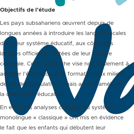
Objectifs de l’étude
Les pays subsahariens œuvrent depuis de
longues années à introduire les langues locales
dans leur système éducatif, aux côtés des
langues officielles héritées de leur histoire
coloniale. Cette démarche vise non seulement à
adapter l’éducation et la formation aux milieux
de vie des populations, mais aussi à améliorer
la qualité de l’éducation.
En effet, les analyses critiques du système
monolingue « classique » ont mis en évidence
le fait que les enfants qui débutent leur