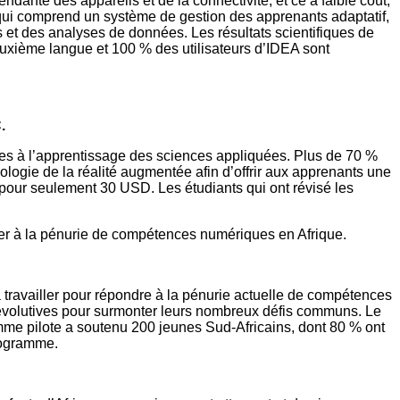
ante des appareils et de la connectivité, et ce à faible coût,
 qui comprend un système de gestion des apprenants adaptatif,
 et des analyses de données. Les résultats scientifiques de
euxième langue et 100 % des utilisateurs d’IDEA sont
.
es à l’apprentissage des sciences appliquées. Plus de 70 %
ologie de la réalité augmentée afin d’offrir aux apprenants une
 pour seulement 30 USD. Les étudiants qui ont révisé les
dier à la pénurie de compétences numériques en Afrique.
 travailler pour répondre à la pénurie actuelle de compétences
s évolutives pour surmonter leurs nombreux défis communs. Le
amme pilote a soutenu 200 jeunes Sud-Africains, dont 80 % ont
rogramme.