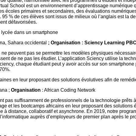
e qualité, harmonisée avec les programmes d’études et indépend
A Virtual School est un environnement d’apprentissage numérique
les écoles primaires et secondaires, des évaluations numériques
95 % de ces élèves sont issus de milieux où l’anglais est la d
nt défavorisées.
u lycée dans un smartphone
na, Sahara occidental
; Organisation : Sciency Learning PBC
s ne peuvent pas se permettre les modèles physiques nécessair
nt de ne pas les étudier. L’application Sciency utilise la techn
Sciency, chaque étudiant peut y avoir accès sur son smartphone
 70%.
caines en leur proposant des solutions évolutives afin de remé
ana ;
Organisation
: African Coding Network
nt pas suffisamment de professionnels de la technologie prêts à
dage et les bootcamps africains en leur proposant des solution
ge à distance, collaboratif et asynchrone. En 2019, notre progr
 l’informatique auprès d’employeurs de premier plan après le p