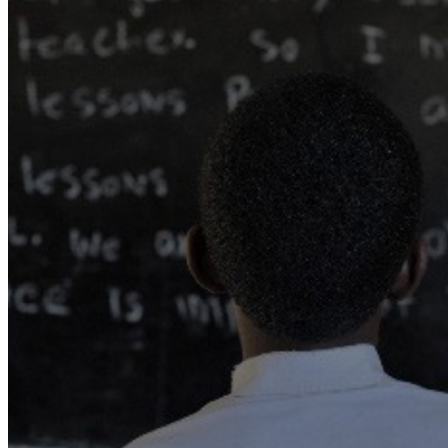
WATHI se dévoile en deux films
Facebook
L’association
Nos partenaires
Twitter
LE DÉBAT
Débat – Entrepreneuriat en Afrique de l’Ouest
LinkedIn
Afrique de l’Ouest – États Unis d’Amérique
Changement climatique 2022
YouTube
Les relations entre l’Afrique de l’Ouest et l’Europe 
Enseignement supérieur 2021