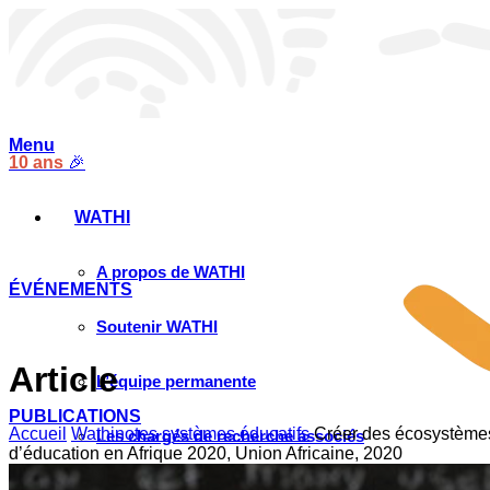
Menu
10 ans
🎉
WATHI
A propos de WATHI
ÉVÉNEMENTS
Soutenir WATHI
Article
L’équipe permanente
PUBLICATIONS
Accueil
Wathinotes systèmes éducatifs
Créer des écosystèmes
Les chargés de recherche associés
d’éducation en Afrique 2020, Union Africaine, 2020