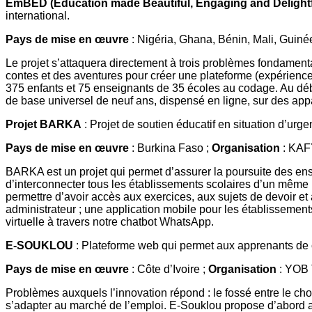
EmBED (Education made Beautiful, Engaging and Delightf
international.
Pays de mise en œuvre
: Nigéria, Ghana, Bénin, Mali, Guinée
Le projet s’attaquera directement à trois problèmes fondamenta
contes et des aventures pour créer une plateforme (expérienc
375 enfants et 75 enseignants de 35 écoles au codage. Au dé
de base universel de neuf ans, dispensé en ligne, sur des app
Projet BARKA
: Projet de soutien éducatif en situation d’urg
Pays de mise en œuvre
: Burkina Faso ;
Organisation
: KA
BARKA est un projet qui permet d’assurer la poursuite des en
d’interconnecter tous les établissements scolaires d’un même 
permettre d’avoir accès aux exercices, aux sujets de devoir 
administrateur ; une application mobile pour les établissements
virtuelle à travers notre chatbot WhatsApp.
E‐SOUKLOU
: Plateforme web qui permet aux apprenants de co
Pays de mise en œuvre
: Côte d’Ivoire ;
Organisation
: YOB 
Problèmes auxquels l’innovation répond : le fossé entre le ch
s’adapter au marché de l’emploi. E‐Souklou propose d’abord aux