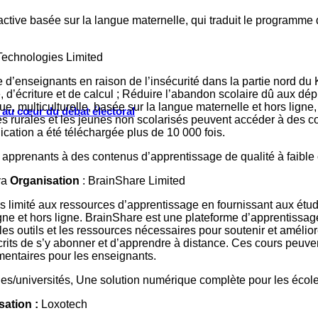
ractive basée sur la langue maternelle, qui traduit le programm
Technologies Limited
’enseignants en raison de l’insécurité dans la partie nord du 
d’écriture et de calcul ; Réduire l’abandon scolaire dû aux dépl
ngue, multiculturelle, basée sur la langue maternelle et hors lig
s au cœur du débat électoral
ones rurales et les jeunes non scolarisés peuvent accéder à des
lication a été téléchargée plus de 10 000 fois.
 apprenants à des contenus d’apprentissage de qualité à faible c
ya
Organisation
: BrainShare Limited
 limité aux ressources d’apprentissage en fournissant aux étudi
igne et hors ligne. BrainShare est une plateforme d’apprentiss
s les outils et les ressources nécessaires pour soutenir et amél
crits de s’y abonner et d’apprendre à distance. Ces cours peuve
mentaires pour les enseignants.
s/universités, Une solution numérique complète pour les écoles
sation :
Loxotech