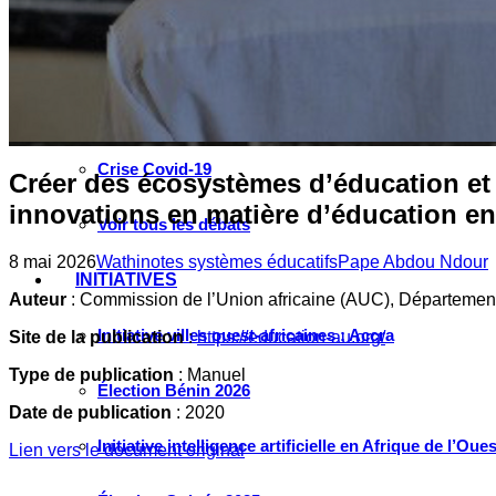
Instagram
Les industries culturelles et créatives
Réseaux sociaux
Les relations entre l’Afrique de l’Ouest et la Chine
Crise Covid-19
Créer des écosystèmes d’éducation et
innovations en matière d’éducation en
Voir tous les débats
8 mai 2026
Wathinotes systèmes éducatifs
Pape Abdou Ndour
INITIATIVES
Auteur
: Commission de l’Union africaine (AUC), Départemen
Initiative villes ouest-africaines : Accra
Site de la publication
:
https://education-au.org/
Type de publication
: Manuel
Élection Bénin 2026
Date de publication
: 2020
Initiative intelligence artificielle en Afrique de l’Oues
Lien vers le document original