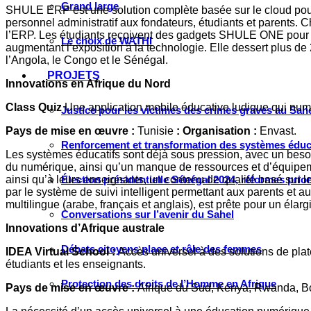
Grand large
SHULE ERP est une solution complète basée sur le cloud pour le
personnel administratif aux fondateurs, étudiants et parents. C
l’ERP. Les étudiants reçoivent des gadgets SHULE ONE pour ac
Le choix de WATHI
augmentant l’exposition à la technologie. Elle dessert plus de 
l’Angola, le Congo et le Sénégal.
PROJETS
Innovations en Afrique du Nord
Class Quiz
Une application mobile éducative ludique qui num
Justice pour les victimes des crimes graves au Sahel
Pays de mise en œuvre :
Tunisie
: Organisation :
Envast.
Renforcement et transformation des systèmes éduca
Les systèmes éducatifs sont déjà sous pression, avec un besoi
du numérique, ainsi qu’un manque de ressources et d’équipemen
ainsi qu’à leurs enseignants, un contenu de qualité basé sur l
Élection présidentielle Sénégal 2024, réformes prio
par le système de suivi intelligent permettant aux parents et a
multilingue (arabe, français et anglais), est prête pour un élar
Conversations sur l’avenir du Sahel
Innovations d’Afrique australe
Débats citoyens place et rôle des femmes
IDEA Virtual School :
Accès universel à des solutions de pla
étudiants et les enseignants.
Protection des droits de l’Homme en Afrique
Pays de mise en œuvre :
Afrique du Sud, Kenya, Rwanda, 