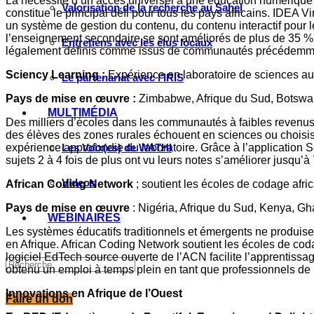
La nécessité d’un accès universel à une éducation numérique d
Valorisation de la recherche au Sahel
constitue le principal défi pour tous les pays africains. IDE
un système de gestion du contenu, du contenu interactif pour 
l’enseignement secondaire se sont améliorés de plus de 35 %. 
Entretiens avec les élus locaux
légalement définis comme issus de communautés précédemme
Sciency Learning :
Expérience en laboratoire de sciences a
Le partenariat avec l’IRIS
Pays de mise en œuvre :
Zimbabwe, Afrique du Sud, Botswa
MULTIMÉDIA
Des milliers d’écoles dans les communautés à faibles revenu
des élèves des zones rurales échouent en sciences ou choisisse
expérience approfondie du laboratoire. Grâce à l’application 
Les Voix(es) de WATHI
sujets 2 à 4 fois de plus ont vu leurs notes s’améliorer jusqu’à
Videos
African Coding Network
; soutient les écoles de codage afri
Pays de mise en œuvre
: Nigéria, Afrique du Sud, Kenya, Gh
WEBINAIRES
Les systèmes éducatifs traditionnels et émergents ne produise
en Afrique. African Coding Network soutient les écoles de co
logiciel EdTech source ouverte de l’ACN facilite l’apprentissa
obtenu un emploi à temps plein en tant que professionnels de
Innovations en Afrique de l’Ouest
Faire un don