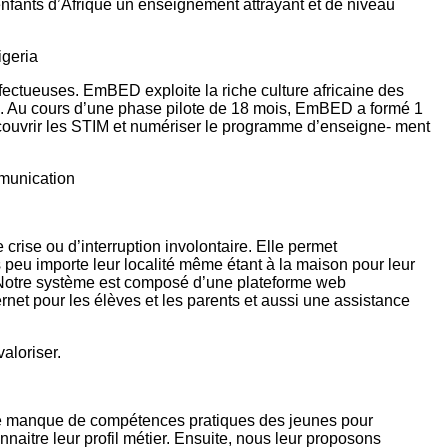
enfants d’Afrique un enseignement attrayant et de niveau
igeria
éfectueuses. EmBED exploite la riche culture africaine des
és. Au cours d’une phase pilote de 18 mois, EmBED a formé 1
couvrir les STIM et numériser le programme d’enseigne- ment
mmunication
ise ou d’interruption involontaire. Elle permet
peu importe leur localité même étant à la maison pour leur
. Notre système est composé d’une plateforme web
ernet pour les élèves et les parents et aussi une assistance
aloriser.
 ; le manque de compétences pratiques des jeunes pour
naitre leur profil métier. Ensuite, nous leur proposons