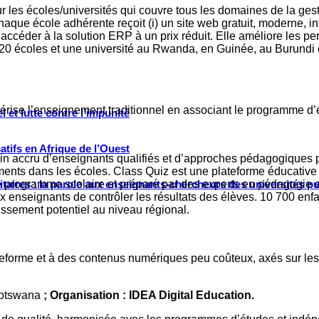
s écoles/universités qui couvre tous les domaines de la gestion
haque école adhérente reçoit (i) un site web gratuit, moderne, int
céder à la solution ERP à un prix réduit. Elle améliore les pe
20 écoles et une université au Rwanda, en Guinée, au Burundi et 
érise l’enseignement traditionnel en associant le programme d’
 et lutte contre l’impunité
tifs en Afrique de l’Ouest
n accru d’enseignants qualifiés et d’approches pédagogiques plu
ts dans les écoles. Class Quiz est une plateforme éducative int
e programme scolaire et préparé par des experts en pédagogie et
ritaires : la parole aux enseignants-chercheurs des universités p
ux enseignants de contrôler les résultats des élèves. 10 700 enfa
gissement potentiel au niveau régional.
teforme et à des contenus numériques peu coûteux, axés sur les
Botswana
; Organisation : IDEA Digital Education.