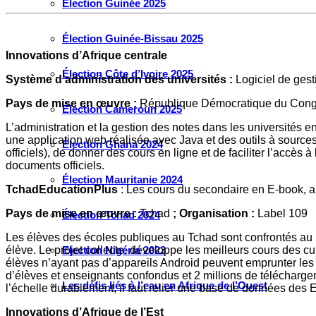
Élection Guinée 2025
Élection Guinée-Bissau 2025
Innovations d’Afrique centrale
Élection Côte d’Ivoire 2025
Système d
’
administration des universités :
Logiciel de gest
Pays de mise en œuvre :
République Démocratique du Con
Élection Cameroun 2025
L’administration et la gestion des notes dans les universités
une application web réalisée avec Java et des outils à sources
Élection Ghana 2024
officiels), de donner des cours en ligne et de faciliter l’accès
documents officiels.
Élection Mauritanie 2024
TchadEducationPlus
: Les cours du secondaire en E-book, ap
Pays de mise en œuvre :
Tchad
; Organisation :
Label 109
Élection Tchad 2024
Les élèves des écoles publiques au Tchad sont confrontés au m
élève. Le projet collecte, développe les meilleurs cours des 
Election Nigéria 2023
élèves n’ayant pas d’appareils Android peuvent emprunter les f
d’élèves et enseignants confondus et 2 millions de télécharg
Les défis liés à l’eau en Afrique de l’Ouest
l’échelle durablement, il faut relier une base de données des E
Innovations d’Afrique de l’Est