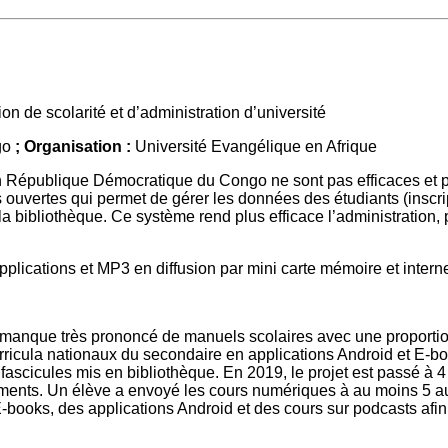
ion de scolarité et d’administration d’université
go
; Organisation :
Université Evangélique en Afrique
 en République Démocratique du Congo ne sont pas efficaces et p
 ouvertes qui permet de gérer les données des étudiants (inscri
 à la bibliothèque. Ce système rend plus efficace l’administration
plications et MP3 en diffusion par mini carte mémoire et intern
anque très prononcé de manuels scolaires avec une proportion d
curricula nationaux du secondaire en applications Android et E
ascicules mis en bibliothèque. En 2019, le projet est passé à 4 
ements. Un élève a envoyé les cours numériques à au moins 5 aut
‐books, des applications Android et des cours sur podcasts afin q