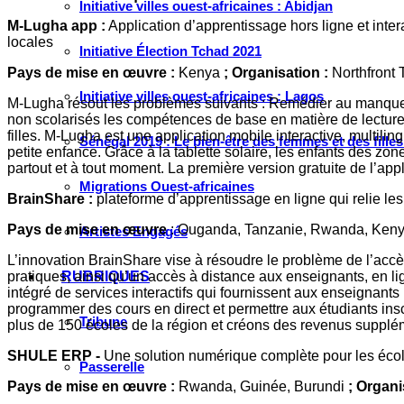
Initiative villes ouest-africaines : Abidjan
M‐Lugha app :
Application d’apprentissage hors ligne et inte
locales
Initiative Élection Tchad 2021
Pays de mise en œuvre :
Kenya
; Organisation :
Northfront 
Initiative villes ouest-africaines : Lagos
M-Lugha résout les problèmes suivants : Remédier au manque d
non scolarisés les compétences de base en matière de lecture, 
filles. M-Lugha est une application mobile interactive, multili
Sénégal 2019 : Le bien-être des femmes et des fille
petite enfance. Grâce à la tablette solaire, les enfants des z
partout et à tout moment. La première version gratuite de l’app
Migrations Ouest-africaines
BrainShare :
plateforme d’apprentissage en ligne qui relie les
Pays de mise en œuvre
: Ouganda, Tanzanie, Rwanda, Ken
Artistes Engagés
L’innovation BrainShare vise à résoudre le problème de l’accès
pratiques, ainsi qu’un accès à distance aux enseignants, en l
RUBRIQUES
intégré de services interactifs qui fournissent aux enseignant
programmer des cours en direct et permettre aux étudiants ins
Tribune
plus de 150 écoles de la région et créons des revenus supplé
SHULE ERP ‐
Une solution numérique complète pour les école
Passerelle
Pays de mise en œuvre :
Rwanda, Guinée, Burundi
; Organi