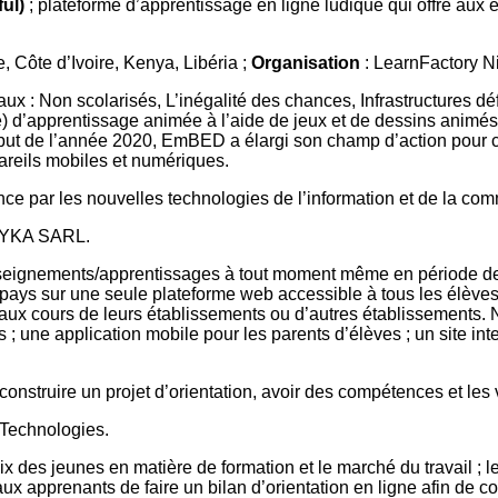
ul)
; plateforme d’apprentissage en ligne ludique qui offre aux 
, Côte d’Ivoire, Kenya, Libéria ;
Organisation
: LearnFactory N
ux : Non scolarisés, L’inégalité des chances, Infrastructures d
e) d’apprentissage animée à l’aide de jeux et de dessins anim
but de l’année 2020, EmBED a élargi son champ d’action pour 
areils mobiles et numériques.
ence par les nouvelles technologies de l’information et de la co
FYKA SARL.
seignements/apprentissages à tout moment même en période de cr
pays sur une seule plateforme web accessible à tous les élèves 
et aux cours de leurs établissements ou d’autres établissements
 ; une application mobile pour les parents d’élèves ; un site int
nstruire un projet d’orientation, avoir des compétences et les v
Technologies.
oix des jeunes en matière de formation et le marché du travail
 apprenants de faire un bilan d’orientation en ligne afin de con