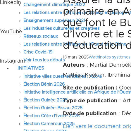
Assurer la di
LinkedIn
Changement climatique 2022
primaire en A
Les relations entre l’Afrique de l’Ouest et l’Europe
que font le B
Enseignement supérieur 2021
Les industries culturelles et créatives
d’Ivoire et le
YouTube
Réseaux sociaux
d’éducation 
Les relations entre l’Afrique de l’Ouest et la Chine
Crise Covid-19
13 mars 2025
Wathinotes systèmes 
Voir tous les débats
Instagram
Auteurs
: Martial Dembél
INITIATIVES
Mathias Kyélem, Ibrahim
Initiative villes ouest-africaines : Accra
Élection Bénin 2026
Site de publication :
Open
Initiative intelligence artificielle en Afrique de l’Oues
Élection Guinée 2025
Type de publication
: Art
Élection Guinée-Bissau 2025
Date de publication
: Dé
Élection Côte d’Ivoire 2025
Élection Cameroun 2025
Lien vers le document orig