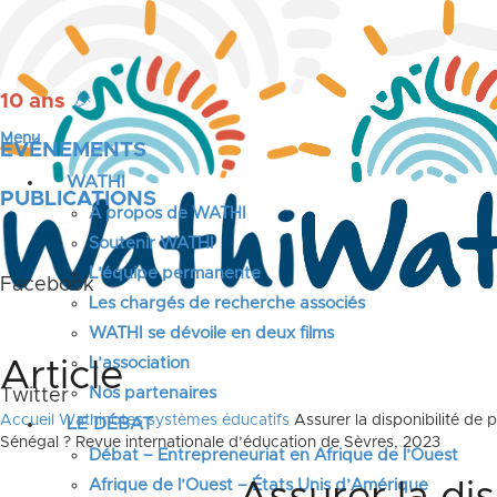
10 ans
🎉
Menu
ÉVÉNEMENTS
WATHI
PUBLICATIONS
A propos de WATHI
Soutenir WATHI
L’équipe permanente
Facebook
Les chargés de recherche associés
WATHI se dévoile en deux films
L’association
Article
Nos partenaires
Twitter
Accueil
Wathinotes systèmes éducatifs
Assurer la disponibilité de
LE DÉBAT
Sénégal ? Revue internationale d’éducation de Sèvres, 2023
Débat – Entrepreneuriat en Afrique de l’Ouest
Afrique de l’Ouest – États Unis d’Amérique