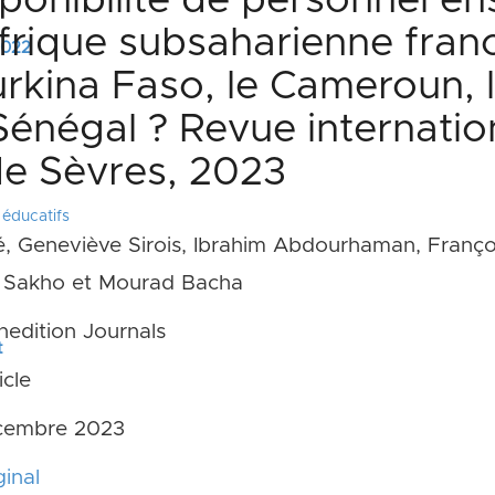
sponibilité de personnel e
frique subsaharienne fran
 2022
urkina Faso, le Cameroun, 
 Sénégal ? Revue internatio
de Sèvres, 2023
éducatifs
é, Geneviève Sirois, Ibrahim Abdourhaman, Franç
a Sakho et Mourad Bacha
edition Journals
t
icle
cembre 2023
inal