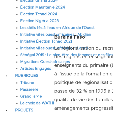
Élection Ghana 2024
Élection Mauritanie 2024
Élection Tchad 2024
Election Nigéria 2023
Les défis liés à l’eau en Afrique de l’Ouest
Initiative villes ouest-africaines : Abidjan
Burkina Faso
Initiative Élection Tchad 2021
La régionalisation du rec
Initiative villes ouest-africaines : Lagos
Sénégal 2019 : Le bien-être des femmes et des fille
des régions en enseignant
Migrations Ouest-africaines
enseignants du primaire (
Artistes Engagés
à l’issue de la formation 
RUBRIQUES
politique de régionalisati
Tribune
Passerelle
passe de 32 % en 1995 à 2
Grand large
qualité de vie des famill
Le choix de WATHI
aménagements progressifs 
PROJETS