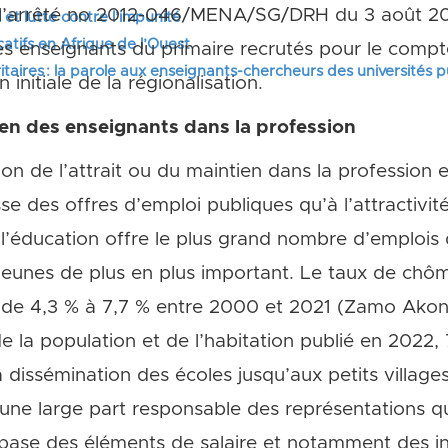
de l’arrêté no 2012-046/MENA/SG/DRH du 3 août 20
 et lutte contre l’impunité
tifs en Afrique de l’Ouest
es enseignants du primaire recrutés pour le compt
itaires : la parole aux enseignants-chercheurs des universités 
initiale de la régionalisation.
tien des enseignants dans la profession
on de l’attrait ou du maintien dans la profession 
se des offres d’emploi publiques qu’à l’attractivit
 l’éducation offre le plus grand nombre d’emplois
eunes de plus en plus important. Le taux de chô
é de 4,3 % à 7,7 % entre 2000 et 2021 (Zamo Ako
 la population et de l’habitation publié en 2022, 
dissémination des écoles jusqu’aux petits village
une large part responsable des représentations q
a base des éléments de salaire et notamment des in