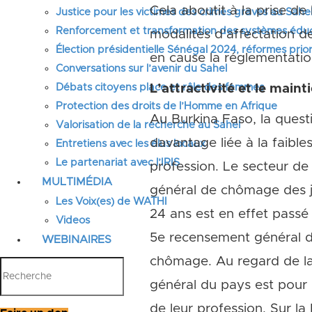
Cela aboutit à la prise 
Justice pour les victimes des crimes graves au Sahel
Renforcement et transformation des systèmes éduca
modalités d’affectation d
Élection présidentielle Sénégal 2024, réformes prior
en cause la réglementation 
Conversations sur l’avenir du Sahel
Débats citoyens place et rôle des femmes
L’attractivité et le main
Protection des droits de l’Homme en Afrique
Au Burkina Faso, la questi
Valorisation de la recherche au Sahel
davantage liée à la faibles
Entretiens avec les élus locaux
Le partenariat avec l’IRIS
profession. Le secteur de
MULTIMÉDIA
général de chômage des j
Les Voix(es) de WATHI
24 ans est en effet pass
Videos
5e recensement général de
WEBINAIRES
chômage. Au regard de la 
général du pays est pour 
de leur profession. Sur l