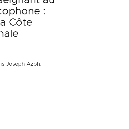
nseignant au
cophone :
la Côte
nale
ois Joseph Azoh,