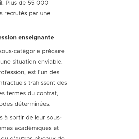
il. Plus de 55 000
ls recrutés par une
fession enseignante
sous-catégorie précaire
une situation enviable.
ofession, est l’un des
tractuels trahissent des
es termes du contrat,
odes déterminées.
 à sortir de leur sous-
plômes académiques et
 ou d’autres niveaux de