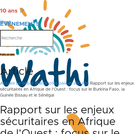
10 ans
🎉
Menu
ÉVÉNEMENTS
PUBLICATIONS
Faire un don
Article
Accueil
Le débat
Wathinotes paix et sécurité
Rapport sur les enjeux
sécuritaires en Afrique de l’Ouest : focus sur le Burkina Faso, la
Guinée Bissau et le Sénégal
Rapport sur les enjeux
sécuritaires en Afrique
de l’Ouest : focus sur le