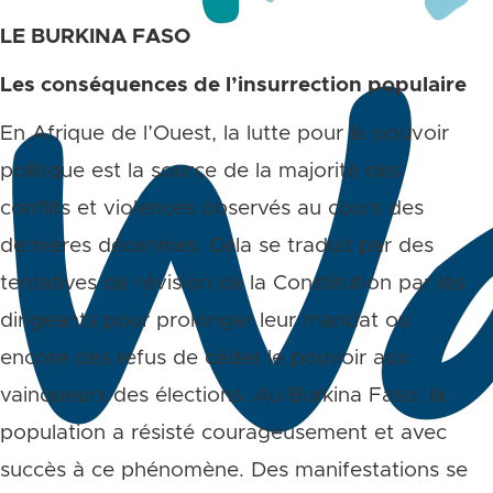
LE BURKINA FASO
Les conséquences de l’insurrection populaire
En Afrique de l’Ouest, la lutte pour le pouvoir
politique est la source de la majorité des
conflits et violences observés au cours des
dernières décennies. Cela se traduit par des
tentatives de révision de la Constitution par les
dirigeants pour prolonger leur mandat ou
encore des refus de céder le pouvoir aux
vainqueurs des élections. Au Burkina Faso, la
population a résisté courageusement et avec
succès à ce phénomène. Des manifestations se