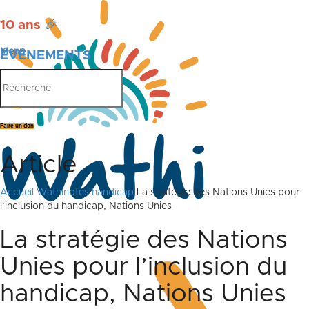
10 ans
🎉
Menu
ÉVÉNEMENTS
PUBLICATIONS
Faire un don
Article
Accueil
Wathinotes handicap
La stratégie des Nations Unies pour
l’inclusion du handicap, Nations Unies
La stratégie des Nations
Unies pour l’inclusion du
handicap, Nations Unies