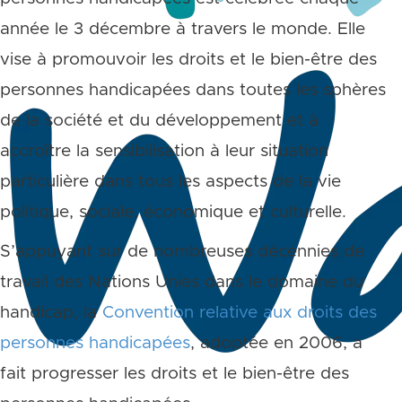
année le 3 décembre à travers le monde. Elle
vise à promouvoir les droits et le bien-être des
personnes handicapées dans toutes les sphères
de la société et du développement et à
accroître la sensibilisation à leur situation
particulière dans tous les aspects de la vie
politique, sociale, économique et culturelle.
S’appuyant sur de nombreuses décennies de
travail des Nations Unies dans le domaine du
handicap, la
Convention relative aux droits des
personnes handicapées
, adoptée en 2006, a
fait progresser les droits et le bien-être des