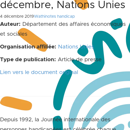
décembre, Nations Unies
4 décembre 2019
Wathinotes handicap
Auteur:
Département des affaires économiques
et sociales
Organisation affiliée:
Nations Unies
Type de publication:
Article de presse
Lien vers le document original
Depuis 1992, la Journée internationale des
personnes handicapées est célébrée chaque