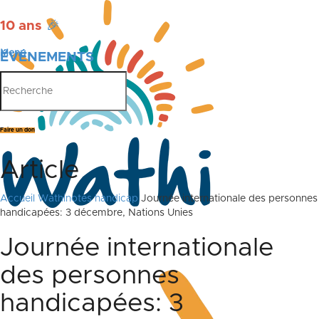
10 ans
🎉
Menu
ÉVÉNEMENTS
PUBLICATIONS
Faire un don
Article
Accueil
Wathinotes handicap
Journée internationale des personnes
handicapées: 3 décembre, Nations Unies
Journée internationale
des personnes
handicapées: 3