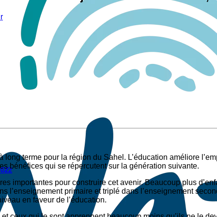
r
 long terme pour la région du Sahel. L’éducation améliore l’emplo
 des bénéfices qui se répercutent sur la génération suivante.
2022
res importantes pour construire cet avenir. Beaucoup plus d’enf
ans l’enseignement primaire et triplé dans l’enseignement secon
veau en faveur de l’éducation.
 et ceux qui le sont apprennent beaucoup moins qu’ils ne le devr