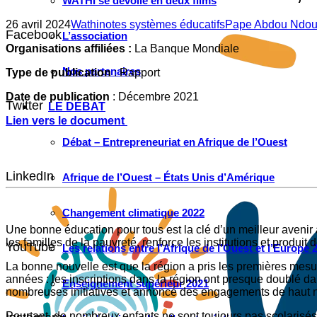
WATHI se dévoile en deux films
26 avril 2024
Wathinotes systèmes éducatifs
Pape Abdou Ndou
Facebook
L’association
Organisations affiliées :
La Banque Mondiale
Nos partenaires
Type de publication
: Rapport
Date de publication
: Décembre 2021
Twitter
LE DÉBAT
Lien vers le document
Débat – Entrepreneuriat en Afrique de l’Ouest
LinkedIn
Afrique de l’Ouest – États Unis d’Amérique
Changement climatique 2022
Une bonne éducation pour tous est la clé d’un meilleur avenir à
les familles de la pauvreté, renforce les institutions et produit
YouTube
Les relations entre l’Afrique de l’Ouest et l’Europe 
La bonne nouvelle est que la région a pris les premières mesu
années : les inscriptions dans la région ont presque doublé d
Enseignement supérieur 2021
nombreuses initiatives et annoncé des engagements de haut ni
Pourtant, de nombreux enfants ne sont toujours pas scolarisés