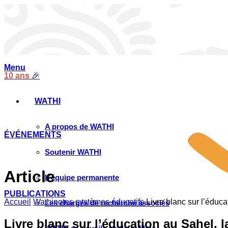
Menu
10 ans
🎉
WATHI
A propos de WATHI
ÉVÉNEMENTS
Soutenir WATHI
Article
L’équipe permanente
PUBLICATIONS
Accueil
Wathinotes systèmes éducatifs
Livre blanc sur l’éduc
Les chargés de recherche associés
Livre blanc sur l’éducation au Sahel, 