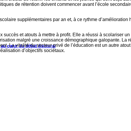
litiques de rétention doivent commencer avant l’école secondair
colaire supplémentaires par an et, à ce rythme d’amélioration hi
x succès et atouts à mettre à profit. Elle a réussi à scolariser
arisation malgré une croissance démographique galopante. La r
 La vitalité du secteur privé de l’éducation est un autre atout p
s au cœur du débat électoral
éalisation d’objectifs sociétaux.