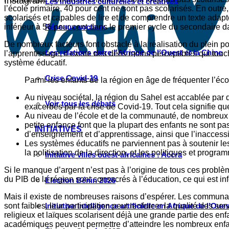
Instagram
Les industries culturelles et créatives
l’école primaire, 40 pour cent ne sont pas scolarisés. En outre
scolarisés et capables de lire et de comprendre un texte adapté 
inférieur à 56 pour cent dans le premier cycle du secondaire da
Réseaux sociaux
De nombreux facteurs font obstacle à la réalisation du plein po
Les relations entre l’Afrique de l’Ouest et la Chine
l’apprentissage, il existe des défis moins perceptibles qui tou
système éducatif.
Crise Covid-19
Parmi les enfants de la région en âge de fréquenter l’éco
Au niveau sociétal, la région du Sahel est accablée par
Voir tous les débats
exacerbés par la crise de Covid-19. Tout cela signifie q
Au niveau de l’école et de la communauté, de nombreux 
petite enfance font que la plupart des enfants ne sont p
INITIATIVES
d’enseignement et d’apprentissage, ainsi que l’inaccessib
Les systèmes éducatifs ne parviennent pas à soutenir les
la politisation de la direction, et les politiques et pr
Initiative villes ouest-africaines : Accra
Si le manque d’argent n’est pas à l’origine de tous ces problè
du PIB de la région sont consacrés à l’éducation, ce qui est in
Élection Bénin 2026
Mais il existe de nombreuses raisons d’espérer. Les communaut
sont faibles, leur participation peut renforcer la qualité des s
Initiative intelligence artificielle en Afrique de l’Oues
religieux et laïques scolarisent déjà une grande partie des en
académiques peuvent permettre d’atteindre les nombreux enfant