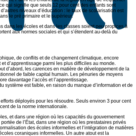
 ce qui signifie que seuls 12 pour cent des enfants sont
 d’autres niveaux d’éducation : le taux de scolarisation est
ns le pré primaire et le supérieur.
ons dans les écoles et dans les classes soient peu propices à
pportent aux normes sociales et qui s’étendent au-delà du
hique, de conflits et de changement climatique, encore
 et d’apprentissage parmi les plus difficiles au monde.
out d’abord, les carences en matière de développement de la
ationnel de faible capital humain. Les pénuries de moyens
ncore davantage l’accès et l’apprentissage.
du système est faible, en raison du manque d’information et de
 efforts déployés pour les résoudre. Seuls environ 3 pour cent
 cent de la norme internationale.
coles, et dans une région où les capacités du gouvernement
 portée de l’État, dans une région où les prestataires privés
rmalisation des écoles informelles et l’intégration de matières
coles coraniques informelles. Un autre atout est la