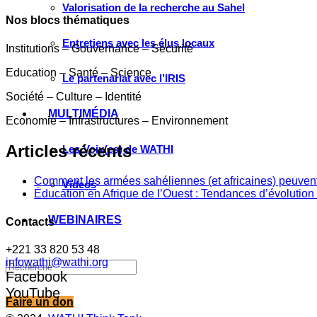
Valorisation de la recherche au Sahel
Nos blocs thématiques
Entretiens avec les élus locaux
Institutions – Gouvernance – Sécurité
Education – Santé – Science
Le partenariat avec l’IRIS
Société – Culture – Identité
MULTIMÉDIA
Economie – Infrastructures – Environnement
Articles récents
Les Voix(es) de WATHI
Comment les armées sahéliennes (et africaines) peuvent
Videos
Éducation en Afrique de l’Ouest : Tendances d’évolution 
WEBINAIRES
Contacts
+221 33 820 53 48
infowathi@wathi.org
Facebook
YouTube
Faire un don