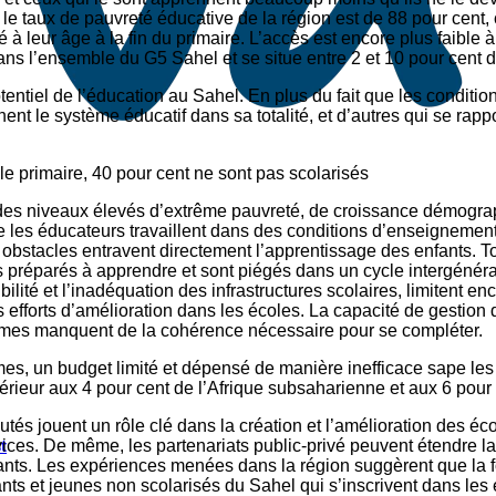
, le taux de pauvreté éducative de la région est de 88 pour cent,
à leur âge à la fin du primaire. L’accès est encore plus faible à
ns l’ensemble du G5 Sahel et se situe entre 2 et 10 pour cent da
tentiel de l’éducation au Sahel. En plus du fait que les conditi
chent le système éducatif dans sa totalité, et d’autres qui se ra
le primaire, 40 pour cent ne sont pas scolarisés
 des niveaux élevés d’extrême pauvreté, de croissance démograp
ue les éducateurs travaillent dans des conditions d’enseignement
obstacles entravent directement l’apprentissage des enfants. T
as préparés à apprendre et sont piégés dans un cycle intergénér
ilité et l’inadéquation des infrastructures scolaires, limitent e
 efforts d’amélioration dans les écoles. La capacité de gestion 
ogrammes manquent de la cohérence nécessaire pour se compléter.
mes, un budget limité et dépensé de manière inefficace sape les
férieur aux 4 pour cent de l’Afrique subsaharienne et aux 6 pour
és jouent un rôle clé dans la création et l’amélioration des é
ervices. De même, les partenariats public-privé peuvent étendre la
t
fants. Les expériences menées dans la région suggèrent que la fo
s et jeunes non scolarisés du Sahel qui s’inscrivent dans les é