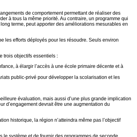
e changements de comportement permettant de réaliser des
rder à tous la même priorité. Au contraire, un programme qui
 long terme, peut apporter des améliorations mesurables en
e les efforts déployés pour les résoudre. Seuls environ
trois objectifs essentiels :
fance, à élargir l’accès à une école primaire décente et à
riats public-privé pour développer la scolarisation et les
illeure évaluation, mais aussi d’une plus grande implication
ajeur d’engagement devrait être une augmentation du
ion historique, la région n’atteindra même pas l’objectif
 dans le système et de fournir des programmes de seconde