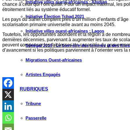
Initiative villes ouest-africaines : Abidjan
chance à ceux qui l’ont quitté. Pour un impact maximal, les po
étroitement liés au système éducatif formel.
Initiative Élection Tchad 2021
Les pays du Sahel comptent près d’un million d’enfants d’âge s
scolarisation primaire universelle avant au moins 2045.
Initiative villes ouest-africaines : Lagos
Toutefois, les opportunités abondent et la région a de nombreu
dernières décennies, parvenant à augmenter les taux de scol
peuvent compenser les faiblesses de capacités du gouvernement.
Sénégal 2019 : Le bien-être des femmes et des fille
d’avancement si les politiques parviennent à l’orienter vers la r
Migrations Ouest-africaines
Artistes Engagés
RUBRIQUES
Tribune
Passerelle