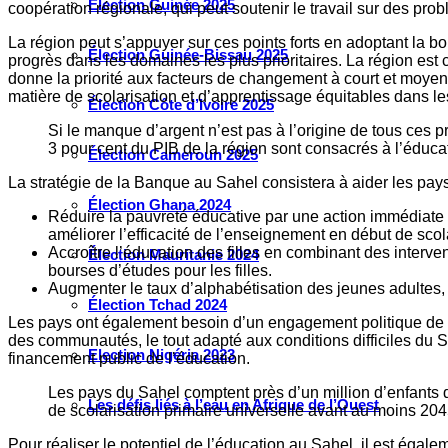
Élection Guinée 2025
coopération régionale, qui peut soutenir le travail sur des p
La région peut s’appuyer sur ces points forts en adoptant la 
Élection Guinée-Bissau 2025
progrès dans les domaines les plus prioritaires. La région est
donne la priorité aux facteurs de changement à court et moye
matière de scolarisation et d’apprentissage équitables dans l
Élection Côte d’Ivoire 2025
Si le manque d’argent n’est pas à l’origine de tous ces 
3 pour cent du PIB de la région sont consacrés à l’éduca
Élection Cameroun 2025
La stratégie de la Banque au Sahel consistera à aider les pays à
Élection Ghana 2024
Réduire la pauvreté éducative par une action immédiate e
améliorer l’efficacité de l’enseignement en début de scola
Accroître l’éducation des filles en combinant des interven
Élection Mauritanie 2024
bourses d’études pour les filles.
Augmenter le taux d’alphabétisation des jeunes adultes,
Élection Tchad 2024
Les pays ont également besoin d’un engagement politique de ha
des communautés, le tout adapté aux conditions difficiles du 
Election Nigéria 2023
financement public de l’éducation.
Les pays du Sahel comptent près d’un million d’enfants d’
Les défis liés à l’eau en Afrique de l’Ouest
de scolarisation primaire universelle avant au moins 20
Pour réaliser le potentiel de l’éducation au Sahel, il est égal