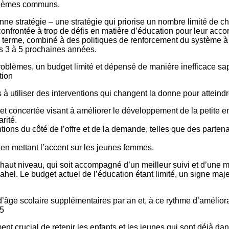
roblèmes communs.
bonne stratégie – une stratégie qui priorise un nombre limité d
 confrontée à trop de défis en matière d’éducation pour leur acco
n terme, combiné à des politiques de renforcement du système à
es 3 à 5 prochaines années.
problèmes, un budget limité et dépensé de manière inefficace sap
tion
 utiliser des interventions qui changent la donne pour atteindre 
t concertée visant à améliorer le développement de la petite en
rité.
tions du côté de l’offre et de la demande, telles que des partena
 en mettant l’accent sur les jeunes femmes.
ut niveau, qui soit accompagné d’un meilleur suivi et d’une me
Sahel. Le budget actuel de l’éducation étant limité, un signe m
âge scolaire supplémentaires par an et, à ce rythme d’améliorat
45
ement crucial de retenir les enfants et les jeunes qui sont déjà