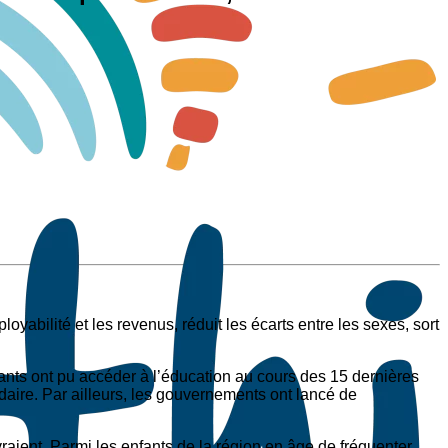
yabilité et les revenus, réduit les écarts entre les sexes, sort
ants ont pu accéder à l’éducation au cours des 15 dernières
daire. Par ailleurs, les gouvernements ont lancé de
aient. Parmi les enfants de la région en âge de fréquenter