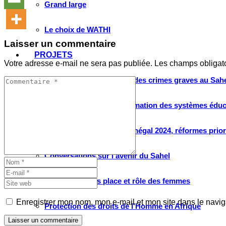
Grand large
Le choix de WATHI
Laisser un commentaire
PROJETS
Votre adresse e-mail ne sera pas publiée.
Les champs obligat
Justice pour les victimes des crimes graves au Sahel
Renforcement et transformation des systèmes éduca
Élection présidentielle Sénégal 2024, réformes prio
Conversations sur l’avenir du Sahel
Débats citoyens place et rôle des femmes
Enregistrer mon nom, mon e-mail et mon site dans le navi
Protection des droits de l’Homme en Afrique
Laisser un commentaire