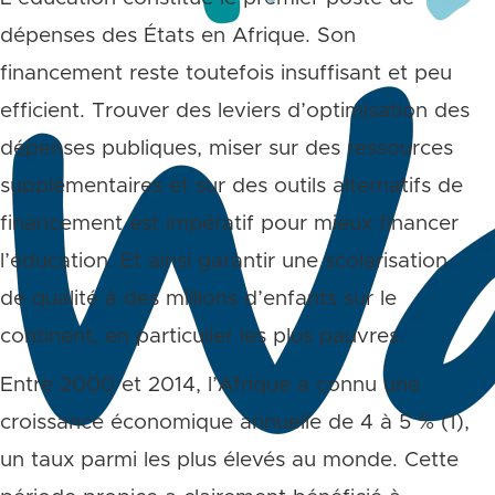
dépenses des États en Afrique. Son
financement reste toutefois insuffisant et peu
efficient. Trouver des leviers d’optimisation des
dépenses publiques, miser sur des ressources
supplémentaires et sur des outils alternatifs de
financement est impératif pour mieux financer
l’éducation. Et ainsi garantir une scolarisation
de qualité à des millions d’enfants sur le
continent, en particulier les plus pauvres.
Entre 2000 et 2014, l’Afrique a connu une
croissance économique annuelle de 4 à 5 % (1),
un taux parmi les plus élevés au monde. Cette