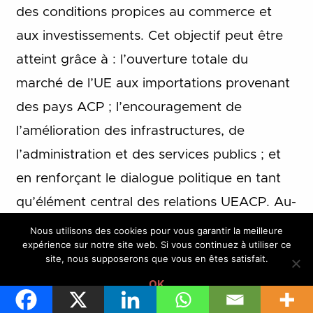
des conditions propices au commerce et
aux investissements. Cet objectif peut être
atteint grâce à : l’ouverture totale du
marché de l’UE aux importations provenant
des pays ACP ; l’encouragement de
l’amélioration des infrastructures, de
l’administration et des services publics ; et
en renforçant le dialogue politique en tant
qu’élément central des relations UEACP. Au-
delà, les APE prévoient l’ouverture
Nous utilisons des cookies pour vous garantir la meilleure
expérience sur notre site web. Si vous continuez à utiliser ce
immédiate et totale du marché de l’UE,
site, nous supposerons que vous en êtes satisfait.
tandis qu’ils accordent aux pays ACP un
OK
délai de 15 à 25 ans pour ouvrir leur marché