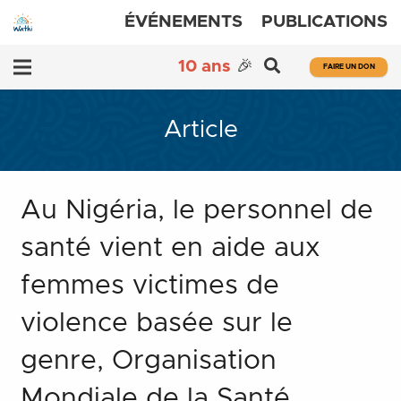
ÉVÉNEMENTS
PUBLICATIONS
10 ans
🎉
FAIRE UN DON
Article
Au Nigéria, le personnel de
santé vient en aide aux
femmes victimes de
violence basée sur le
genre, Organisation
Mondiale de la Santé