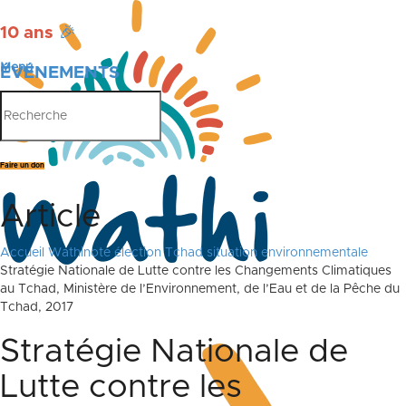
10 ans
🎉
Menu
ÉVÉNEMENTS
PUBLICATIONS
Faire un don
Article
Accueil
Wathinote élection Tchad situation environnementale
Stratégie Nationale de Lutte contre les Changements Climatiques
au Tchad, Ministère de l’Environnement, de l’Eau et de la Pêche du
Tchad, 2017
Stratégie Nationale de
Lutte contre les