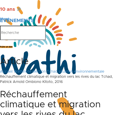
10 ans
🎉
Menu
ÉVÉNEMENTS
PUBLICATIONS
Faire un don
Article
Accueil
Wathinote élection Tchad situation environnementale
Réchauffement climatique et migration vers les rives du lac Tchad,
Patrick Arnold Ombiono Kitoto, 2016
Réchauffement
climatique et migration
vers les rives du lac