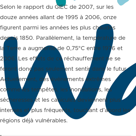
Selon le rapport du GIEC de 2007, sur les
douze années allant de 1995 à 2006, onze
figurent parmi les années les plus chaudes
depuis 1850. Parallèlement, la température de
la Terre a augmenté de 0,75°C entre 1976 et
2006. Les effets de ce réchauffement ne se
feront donc pas seulement sentir dans le futur.
Actuellement, des évènements extrêmes
comme les tempêtes, les inondations, les
sécheresses et les canicules deviennent plus
intenses et plus fréquents, touchant d’abord les
régions déjà vulnérables.