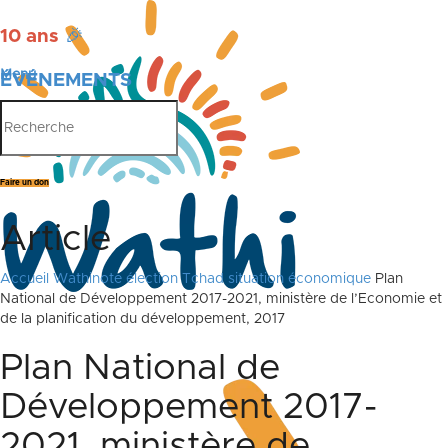
10 ans
🎉
Menu
ÉVÉNEMENTS
PUBLICATIONS
Faire un don
Article
Accueil
Wathinote élection Tchad situation économique
Plan
National de Développement 2017-2021, ministère de l’Economie et
de la planification du développement, 2017
Plan National de
Développement 2017-
2021, ministère de