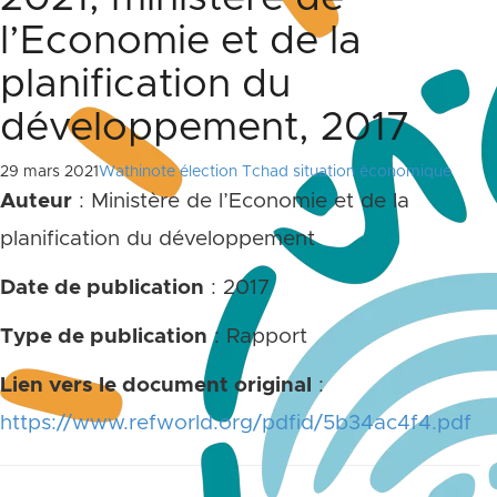
l’Economie et de la
planification du
développement, 2017
29 mars 2021
Wathinote élection Tchad situation économique
Auteur
: Ministère de l’Economie et de la
planification du développement
Date de publication
: 2017
Type de publication
: Rapport
Lien vers le document original
:
https://www.refworld.org/pdfid/5b34ac4f4.pdf