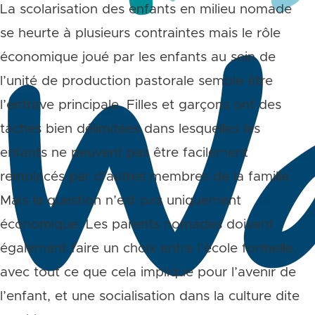
La scolarisation des enfants en milieu nomade
se heurte à plusieurs contraintes mais le rôle
économique joué par les enfants au sein de
l’unité de production pastorale semble être
l’entrave principale. Filles et garçons ont des
taches bien délimitées dans lesquelles les
enfants ne peuvent pas être facilement
remplacés par d’autres membres de la famille.
Mais la question n’est pas uniquement
économique. Les parents nomades doivent
également faire un choix entre l’école formelle,
avec tout ce que cela implique pour l’avenir de
l’enfant, et une socialisation dans la culture dite