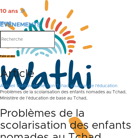
10 ans
🎉
Menu
ÉVÉNEMENTS
PUBLICATIONS
Faire un don
Article
Accueil
Wathinote élection Tchad situation de l'éducation
Problèmes de la scolarisation des enfants nomades au Tchad,
Ministère de l’éducation de base au Tchad,
Problèmes de la
scolarisation des enfants
nomades au Tchad,