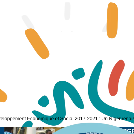
eloppement Economique et Social 2017-2021 : Un Niger renaiss