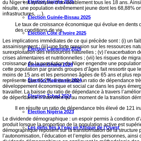
Élection Guinée 2025
du Niger est synonyme d’un doublement tous les 18 ans. Ainsi, 
résulte, une population extrêmement jeune dont les 68,88% on
infrastructures, …).
Élection Guinée-Bissau 2025
Le taux de croissance économique qui évolue en dents de
des conditions de vie
Élection Côte d’Ivoire 2025
Les implications immédiates de ce qui précède sont : (i) un fai
assainissement ; (iii) une forte pression sur les ressources natu
Élection Cameroun 2025
surexploitation des ressources naturelles ; (v) l’exacerbation de
crises alimentaires et nutritionnelles ; (vii) les risques de m
croissance de la population du Niger engendre une population
Élection Ghana 2024
cette population par grands groupes d’âges fait ressortir que le
moins de 15 ans et les personnes âgées de 65 ans et plus repr
Élection Mauritanie 2024
représente que 45,2%. Il en résulte un ratio de dépendance très
développement économique et social car dans les pays émergent
travailler. La baisse du ratio de dépendance à travers l’amélio
Élection Tchad 2024
de dépendance n’intervient qu’au moment de la transition dé
Il en résulte un ratio de dépendance très élevé de 121 ina
Election Nigéria 2023
Le dividende démographique : un espoir permis à condition d’
produit lorsque la proportion de la population active est supéri
Les défis liés à l’eau en Afrique de l’Ouest
démographique reposent sur la transformation de la structure p
l’autonomisation, l’éducation et l’emploi des personnes, ains