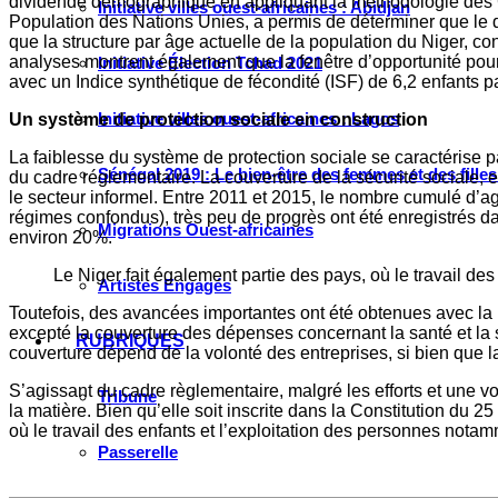
dividende démographique en appliquant la méthodologie des 
Initiative villes ouest-africaines : Abidjan
Population des Nations Unies, a permis de déterminer que le 
que la structure par âge actuelle de la population du Niger, c
analyses montrent également que la fenêtre d’opportunité po
Initiative Élection Tchad 2021
avec un Indice synthétique de fécondité (ISF) de 6,2 enfants 
Initiative villes ouest-africaines : Lagos
Un système de protection sociale en construction
La faiblesse du système de protection sociale se caractérise pa
Sénégal 2019 : Le bien-être des femmes et des fille
du cadre réglementaire. La couverture de la sécurité sociale, 
le secteur informel. Entre 2011 et 2015, le nombre cumulé d’a
régimes confondus), très peu de progrès ont été enregistrés d
Migrations Ouest-africaines
environ 20%.
Le Niger fait également partie des pays, où le travail d
Artistes Engagés
Toutefois, des avancées importantes ont été obtenues avec la p
excepté la couverture des dépenses concernant la santé et la séc
RUBRIQUES
couverture dépend de la volonté des entreprises, si bien que l
S’agissant du cadre règlementaire, malgré les efforts et une vo
Tribune
la matière. Bien qu’elle soit inscrite dans la Constitution du 2
où le travail des enfants et l’exploitation des personnes not
Passerelle