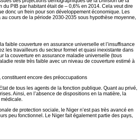
sues des projections démographiques de la Division de la
du PIB par habitant était de – 0,6% en 2014. Cela veut dire
stitue donc un frein pour son développement économique. Les
ira au cours de la période 2030-2035 sous hypothèse moyenne,
a faible couverture en assurance universelle et l’insuffisance
z les travailleurs du secteur formel et quasi inexistante dans
ur la couverture en assurance maladie universelle (tous
ladie reste très faible avec un niveau de couverture estimé à
s, constituent encore des préoccupations
tat de tous les agents de la fonction publique. Quant au privé,
ises. Ainsi, en l’absence de dispositions en la matière, la
e médicale.
ionale de protection sociale, le Niger n’est pas très avancé en
ours peu fonctionnel. Le Niger fait également partie des pays,