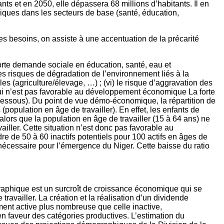
ts et en 2050, elle dépassera 68 millions d’habitants. Il en
ques dans les secteurs de base (santé, éducation,
 besoins, on assiste à une accentuation de la précarité
 forte demande sociale en éducation, santé, eau et
) les risques de dégradation de l’environnement liés à la
lles (agriculture/élevage, …) ; (vi) le risque d’aggravation des
n qui n’est pas favorable au développement économique La forte
dessous). Du point de vue démo-économique, la répartition de
(population en âge de travailler). En effet, les enfants de
lors que la population en âge de travailler (15 à 64 ans) ne
ailler. Cette situation n’est donc pas favorable au
 de 50 à 60 inactifs potentiels pour 100 actifs en âges de
n nécessaire pour l’émergence du Niger. Cette baisse du ratio
raphique est un surcroît de croissance économique qui se
travailler. La création et la réalisation d’un dividende
ment active plus nombreuse que celle inactive,
n faveur des catégories productives. L’estimation du