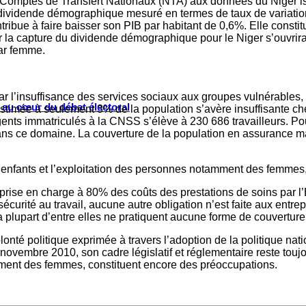
Comptes de Transfert Nationaux (NTA) aux données du Niger is
dividende démographique mesuré en termes de taux de variation 
ontribue à faire baisser son PIB par habitant de 0,6%. Elle con
ur la capture du dividende démographique pour le Niger s’ouvr
par femme.
r l’insuffisance des services sociaux aux groupes vulnérables, l
s au cœur du débat électoral
estimée à seulement 3% de la population s’avère insuffisante che
gents immatriculés à la CNSS s’élève à 230 686 travailleurs. Po
ans ce domaine. La couverture de la population en assurance ma
es enfants et l’exploitation des personnes notamment des femme
rise en charge à 80% des coûts des prestations de soins par l’E
urité au travail, aucune autre obligation n’est faite aux entrepr
a plupart d’entre elles ne pratiquent aucune forme de couvertur
lonté politique exprimée à travers l’adoption de la politique nat
5 novembre 2010, son cadre législatif et réglementaire reste touj
amment des femmes, constituent encore des préoccupations.