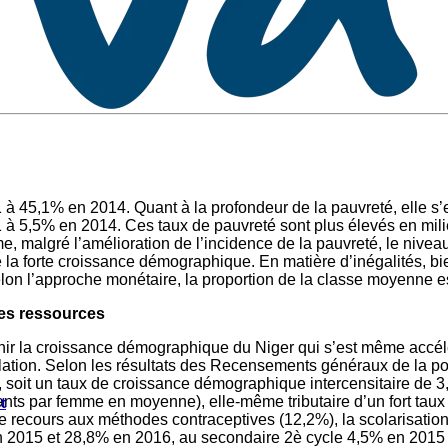
à 45,1% en 2014. Quant à la profondeur de la pauvreté, elle s’
à 5,5% en 2014. Ces taux de pauvreté sont plus élevés en milieu
, malgré l’amélioration de l’incidence de la pauvreté, le nivea
la forte croissance démographique. En matière d’inégalités, bie
selon l’approche monétaire, la proportion de la classe moyenne
es ressources
échir la croissance démographique du Niger qui s’est même accé
tion. Selon les résultats des Recensements généraux de la popu
soit un taux de croissance démographique intercensitaire de 3,
ants par femme en moyenne), elle-même tributaire d’un fort tau
t
recours aux méthodes contraceptives (12,2%), la scolarisation relat
n 2015 et 28,8% en 2016, au secondaire 2è cycle 4,5% en 2015 