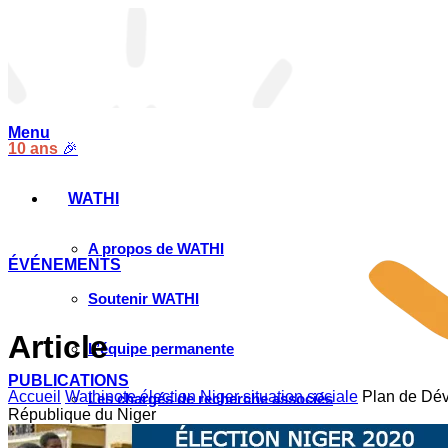
Menu
10 ans
🎉
WATHI
A propos de WATHI
ÉVÉNEMENTS
Soutenir WATHI
Article
L’équipe permanente
PUBLICATIONS
Accueil
Wathinote élection Niger situation sociale
Plan de Dév
Les chargés de recherche associés
République du Niger