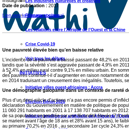
Instagram
Les industries culturelles et créatives
Date de publication :
2017
Réseaux sociaux
Lien vers le document original
Les relations entre l’Afrique de l’Ouest et la Chine
Crise Covid-19
Une pauvreté élevée bien qu’en baisse relative
Voir tous les débats
L’incidence de la pauvreté a baissé passant de 48,2% en 2011 
tandis que la sévérité s’est aggravée passant de 4,9% en 2011 
à 52,4% en milieu rural contre 9,1% en milieu urbain. En somme
INITIATIVES
des pauvres continue-t-il d’augmenter en raison notamment de 
en 2014 traduisant un creusement des inégalités. Toutefois, 
Initiative villes ouest-africaines : Accra
Une démographie galopante dans un contexte de rareté d
Plus d’un demi-siècle d’actions n’a pas encore permis d’infl
Élection Bénin 2026
déclaration du Gouvernement en matière de politique de popula
11 060 291 habitants en 2001 à 17 138 707 habitants en 2012, 
de sa population engendrée par une fécondité élevée (7,6 enf
Initiative intelligence artificielle en Afrique de l’Oues
se marient avant l’âge de 18 ans et 28% avant 15 ans), le faible 
au primaire 70,2% en 2016 , au secondaire 1er cycle 24,3% e