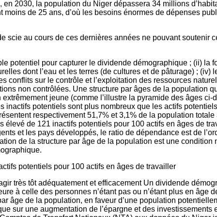
en 2030, la population du Niger dépassera 34 millions d’habitan
t moins de 25 ans, d’où les besoins énormes de dépenses publi
 scie au cours de ces dernières années ne pouvant soutenir ces
ble potentiel pour capturer le dividende démographique ; (ii) la
relles dont l’eau et les terres (de cultures et de pâturage) ; (iv
s conflits sur le contrôle et l’exploitation des ressources nature
igrations non contrôlées. Une structure par âges de la populatio
 extrêmement jeune (comme l’illustre la pyramide des âges ci-
s inactifs potentiels sont plus nombreux que les actifs potentiels 
ésentent respectivement 51,7% et 3,1% de la population totale a
 élevé de 121 inactifs potentiels pour 100 actifs en âges de trav
s et les pays développés, le ratio de dépendance est de l’ordre
ration de la structure par âge de la population est une conditio
mographique.
ctifs potentiels pour 100 actifs en âges de travailler
agir très tôt adéquatement et efficacement Un dividende démog
eure à celle des personnes n’étant pas ou n’étant plus en âge de 
ar âge de la population, en faveur d’une population potentielle
i que sur une augmentation de l’épargne et des investissements e