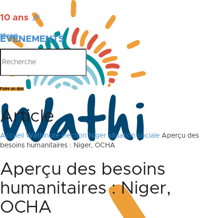
10 ans
🎉
Menu
ÉVÉNEMENTS
PUBLICATIONS
Faire un don
Article
Accueil
Wathinote élection Niger situation sociale
Aperçu des
besoins humanitaires : Niger, OCHA
Aperçu des besoins
humanitaires : Niger,
OCHA