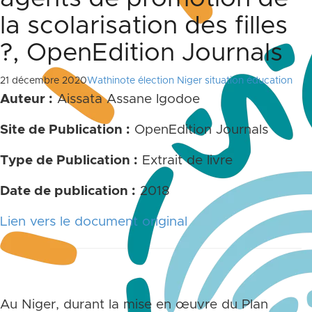
la scolarisation des filles
?, OpenEdition Journals
21 décembre 2020
Wathinote élection Niger situation éducation
Auteur :
Aissata Assane Igodoe
Site de Publication :
OpenEdition Journals
Type de Publication :
Extrait de livre
Date de publication :
2018
Lien vers le document original
Au Niger, durant la mise en œuvre du Plan