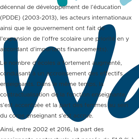
décennal de développement de l’éducation
(PDDE) (2003-2013), les acteurs internationaux
ainsi que le gouvernement ont fait de
l’expansion de l’offre scolaire une priorité en y
accordant d’importants financements).
Le nombre d’écoles a fortement augmenté,
conduisant à un accroissement des effectifs
enseignants. Dans le même temps, la
contractualisation de la fonction enseignante
s’est accentuée et la part des femmes au sein
du corps enseignant s’est accrue.
Ainsi, entre 2002 et 2016, la part des