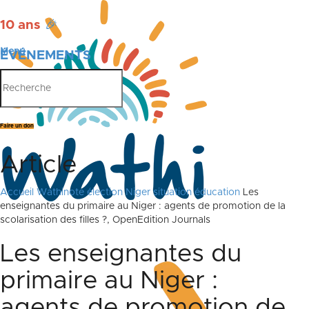
10 ans
🎉
Menu
ÉVÉNEMENTS
PUBLICATIONS
Faire un don
Article
Accueil
Wathinote élection Niger situation éducation
Les
enseignantes du primaire au Niger : agents de promotion de la
scolarisation des filles ?, OpenEdition Journals
Les enseignantes du
primaire au Niger :
agents de promotion de