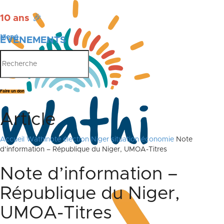
10 ans
🎉
Menu
ÉVÉNEMENTS
PUBLICATIONS
Faire un don
Article
Accueil
Wathinote élection Niger situation économie
Note
d’information – République du Niger, UMOA-Titres
Note d’information –
République du Niger,
UMOA-Titres