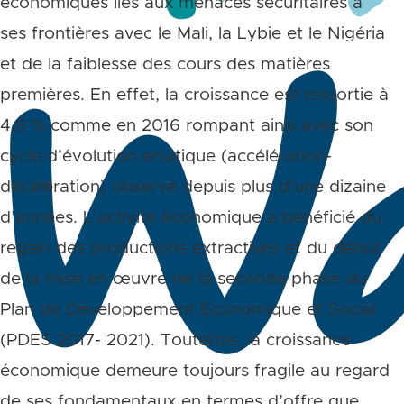
économiques liés aux menaces sécuritaires à
ses frontières avec le Mali, la Lybie et le Nigéria
et de la faiblesse des cours des matières
premières. En effet, la croissance est ressortie à
4,9 % comme en 2016 rompant ainsi avec son
cycle d’évolution erratique (accélération-
décélération) observé depuis plus d’une dizaine
d’années. L’activité économique a bénéficié du
regain des productions extractives et du début
de la mise en œuvre de la seconde phase du
Plan de Développement Economique et Social
(PDES 2017- 2021). Toutefois, la croissance
économique demeure toujours fragile au regard
de ses fondamentaux en termes d’offre que