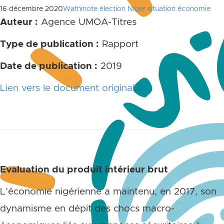
16 décembre 2020
Wathinote élection Niger situation économie
Auteur :
Agence UMOA-Titres
Type de publication :
Rapport
Date de publication :
2019
Lien vers le document original
Evaluation du produit intérieur brut
L’économie nigérienne a maintenu, en 2017, son
dynamisme en dépit des chocs macro-