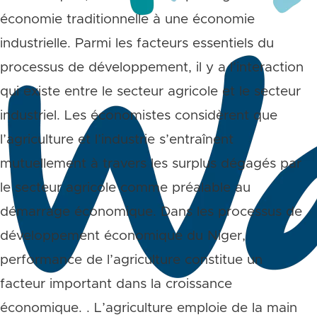
économie traditionnelle à une économie
industrielle. Parmi les facteurs essentiels du
processus de développement, il y a l’interaction
qui existe entre le secteur agricole et le secteur
industriel. Les économistes considèrent que
l’agriculture et l’industrie s’entraînent
mutuellement à travers les surplus dégagés par
le secteur agricole comme préalable au
démarrage économique. Dans les processus de
développement économique du Niger,
performance de l’agriculture constitue un
facteur important dans la croissance
économique. . L’agriculture emploie de la main