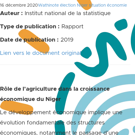
16 décembre 2020
Wathinote élection Niger situation économie
Auteur :
Institut national de la statistique
Type de publication :
Rapport
Date de publication :
2019
Lien vers le document original
Rôle de l’agriculture dans la croissance
économique du Niger
Le développement économique implique une
évolution fondamentale des structures
économiques, notamment le passage d’une