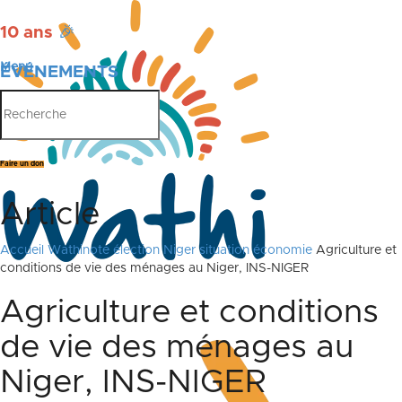
10 ans
🎉
Menu
ÉVÉNEMENTS
PUBLICATIONS
Faire un don
Article
Accueil
Wathinote élection Niger situation économie
Agriculture et
conditions de vie des ménages au Niger, INS-NIGER
Agriculture et conditions
de vie des ménages au
Niger, INS-NIGER