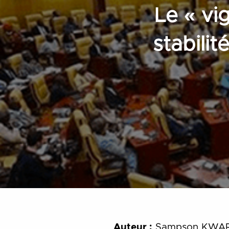
Le « vi
stabilit
Auteur :
Sampson KWA