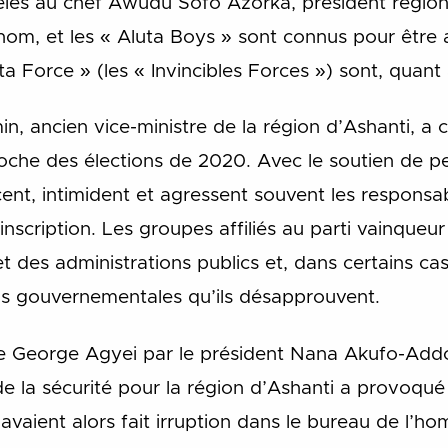
dèles au chef Awudu Sofo Azorka, président régio
nom, et les « Aluta Boys » sont connus pour être a
ta Force » (les « Invincibles Forces ») sont, quan
 ancien vice-ministre de la région d’Ashanti, a 
oche des élections de 2020. Avec le soutien de p
ent, intimident et agressent souvent les responsab
’inscription. Les groupes affiliés au parti vainqueu
 des administrations publics et, dans certains c
ns gouvernementales qu’ils désapprouvent.
de George Agyei par le président Nana Akufo-Add
e la sécurité pour la région d’Ashanti a provoqué 
aient alors fait irruption dans le bureau de l’ho