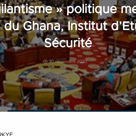
gilantisme » politique m
é du Ghana, Institut d’
Sécurité
30 novembre 2020
RKYE