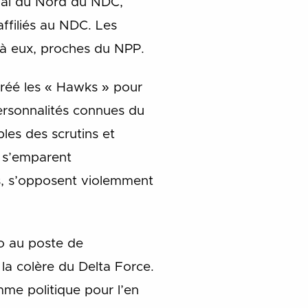
nal du Nord du NDC,
ffiliés au NDC. Les
t à eux, proches du NPP.
créé les « Hawks » pour
ersonnalités connues du
les des scrutins et
r s’emparent
as, s’opposent violemment
o au poste de
la colère du Delta Force.
mme politique pour l’en