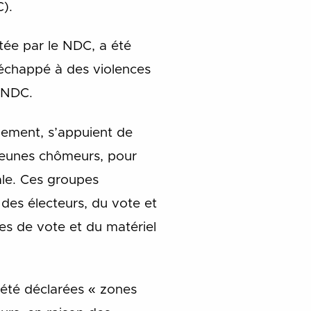
).
rtée par le NDC, a été
t échappé à des violences
u NDC.
nement, s’appuient de
 jeunes chômeurs, pour
rale. Ces groupes
n des électeurs, du vote et
res de vote et du matériel
 été déclarées « zones