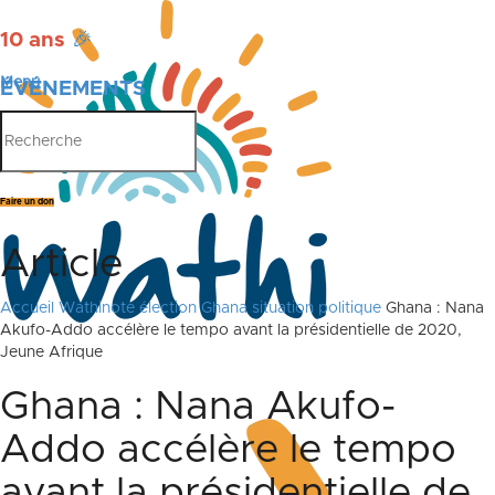
10 ans
🎉
Menu
ÉVÉNEMENTS
PUBLICATIONS
Faire un don
Article
Accueil
Wathinote élection Ghana situation politique
Ghana : Nana
Akufo-Addo accélère le tempo avant la présidentielle de 2020,
Jeune Afrique
Ghana : Nana Akufo-
Addo accélère le tempo
avant la présidentielle de