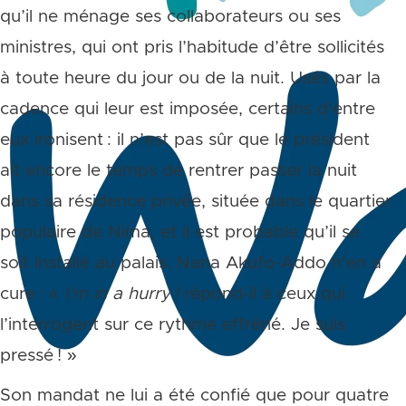
qu’il ne ménage ses collaborateurs ou ses
ministres, qui ont pris l’habitude d’être sollicités
à toute heure du jour ou de la nuit. Usés par la
cadence qui leur est imposée, certains d’entre
eux ironisent : il n’est pas sûr que le président
ait encore le temps de rentrer passer la nuit
dans sa résidence privée, située dans le quartier
populaire de Nima, et il est probable qu’il se
soit installé au palais. Nana Akufo-Addo n’en a
cure : «
I
’
m in a hurry
!
répond-il à ceux qui
l’interrogent sur ce rythme effréné. Je suis
pressé ! »
Son mandat ne lui a été confié que pour quatre