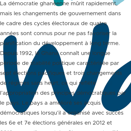
La démocratie ghanéenne mûrit rapidement,
mais les changements de gouvernement dans
le cadre des cycles électoraux de quatre
années sont connus pour ne pas favoriser la
planification du développement à long terme.
Depuis 1992, le Ghana connaît une longue
période de stabilité politique caractérisée par
sept élections pacifiques et trois changements
de régimes sans heurt, ce qui reflète
l’appropriation des principes démocratiques par
le pays. Le pays a amélioré ses acquis
démocratiques lorsqu’il a organisé avec succès
les 6e et 7e élections générales en 2012 et