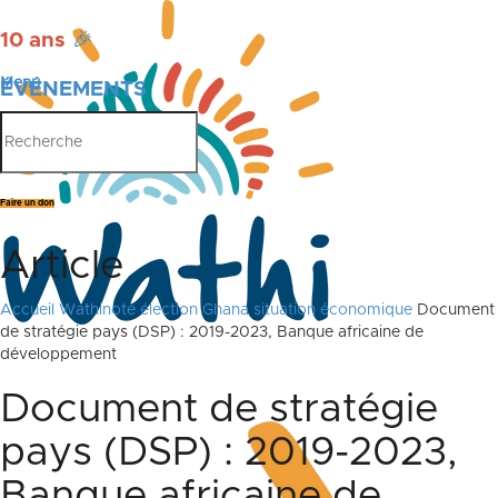
10 ans
🎉
Menu
ÉVÉNEMENTS
PUBLICATIONS
Faire un don
Article
Accueil
Wathinote élection Ghana situation économique
Document
de stratégie pays (DSP) : 2019-2023, Banque africaine de
développement
Document de stratégie
pays (DSP) : 2019-2023,
Banque africaine de