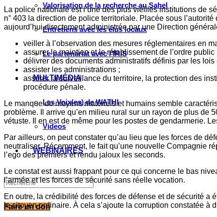
Valorisation de la recherche au Sahel
La police nationale est l’une des plus vieilles institutions de 
n° 403 la direction de police territoriale. Placée sous l’autorité 
aujourd’hui directement administrée par une Direction général
Entretiens avec les élus locaux
veiller à l’observation des mesures réglementaires en mati
assurer le maintien et le rétablissement de l’ordre public 
Le partenariat avec l’IRIS
délivrer des documents administratifs définis par les lois
assister les administrations ;
MULTIMÉDIA
assurer la surveillance du territoire, la protection des i
procédure pénale.
Les Voix(es) de WATHI
Le manque de moyens matériels et humains semble caractériser l
problème. Il arrive qu’en milieu rural sur un rayon de plus de 5
vétuste. Il en est de même pour les postes de gendarmerie. Les
Videos
Par ailleurs, on peut constater qu’au lieu que les forces de d
neutraliser. Récemment, le fait qu’une nouvelle Compagnie rép
WEBINAIRES
l’ego des premiers et rendu jaloux les seconds.
Le constat est aussi frappant pour ce qui concerne le bas niv
l’armée et les forces de sécurité sans réelle vocation.
En outre, la crédibilité des forces de défense et de sécurité a
le citoyen ordinaire. À cela s’ajoute la corruption constatée à 
Faire un don