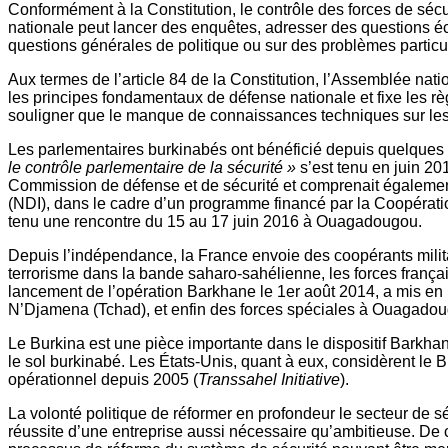
Conformément à la Constitution, le contrôle des forces de sé
nationale peut lancer des enquêtes, adresser des questions éc
questions générales de politique ou sur des problèmes particuli
Aux termes de l’article 84 de la Constitution, l’Assemblée natio
les principes fondamentaux de défense nationale et fixe les règl
souligner que le manque de connaissances techniques sur les 
Les parlementaires burkinabés ont bénéficié depuis quelques 
le contr
ôle parlementaire de la sécurité »
s’est tenu en juin 2
Commission de défense et de sécurité et comprenait également 
(NDI), dans le cadre d’un programme financé par la Coopéra
tenu une rencontre du 15 au 17 juin 2016 à Ouagadougou.
Depuis l’indépendance, la France envoie des coopérants milita
terrorisme dans la bande saharo-sahélienne, les forces françai
lancement de l’opération Barkhane le 1er août 2014, a mis en
N’Djamena (Tchad), et enfin des forces spéciales à Ouagado
Le Burkina est une pièce importante dans le dispositif Barkhan
le sol burkinabé. Les États-Unis, quant à eux, considèrent le 
opérationnel depuis 2005 (
Transsahel Initiative
).
La volonté politique de réformer en profondeur le secteur de sé
réussite d’une entreprise aussi nécessaire qu’ambitieuse. De ce