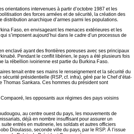
es orientations intervenues à partir d’octobre 1987 et les
olitisation des forces armées et de sécurité, la création des
ne distribution anarchique d’armes parmi les populations.
 Burkina Faso, en envisageant les menaces extérieures et les
mes qui s’imposent aujourd’hui dans le cadre d’un processus de
ien enclavé ayant des frontières poreuses avec ses principaux
nabé. Pendant le conflit libérien, le pays a été plusieurs fois
 la rébellion ivoirienne est partie du Burkina Faso.
aires tenait entre ses mains le renseignement et la sécurité du
écurité présidentielle (RSP, cf. infra), géré par le Chef d’état-
tique Thomas Sankara. Ces hommes du président sont
ise Compaoré, les opposants aux régimes des pays voisins
e Koudougou, au centre ouest du pays, les mouvements de
ssariats, déjà en nombre insuffisant pour assurer un
uite entrés en mutinerie, les soldats et autres officiers
 Bobo Dioulasso, seconde ville du pays, par le RSP. À l’issue