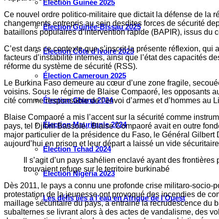
Élection Guinée 2025
Ce nouvel ordre politico-militaire que dictait la défense de la 
changements entrepris au sein desdites forces de sécurité depui
Élection Guinée-Bissau 2025
bataillons populaires d’intervention rapide (BAPIR), issus du 
C’est dans ce contexte que s’inscrit la présente réflexion, qui 
Élection Côte d’Ivoire 2025
facteurs d’instabilité internes, ainsi que l’état des capacités
réforme du système de sécurité (RSS).
Élection Cameroun 2025
Le Burkina Faso demeure au cœur d’une zone fragile, secouée pa
voisins. Sous le régime de Blaise Compaoré, les opposants aux r
Élection Ghana 2024
cité comme responsable de l’envoi d’armes et d’hommes au Libér
Blaise Compaoré a mis l’accent sur la sécurité comme instrumen
Élection Mauritanie 2024
pays, tel Djibril Bassolé. Blaise Compaoré avait en outre fondé 
major particulier de la présidence du Faso, le Général Gilbe
aujourd’hui en prison et leur départ a laissé un vide sécuritaire
Élection Tchad 2024
Il s’agit d’un pays sahélien enclavé ayant des frontièr
trouvaient refuge sur le territoire burkinabé
Election Nigéria 2023
Dès 2011, le pays a connu une profonde crise militaro-socio-p
protestation de la jeunesse ont provoqué des incendies de co
Les défis liés à l’eau en Afrique de l’Ouest
maillage sécuritaire du pays, a entrainé la recrudescence du ban
subalternes se livrant alors à des actes de vandalisme, des vol