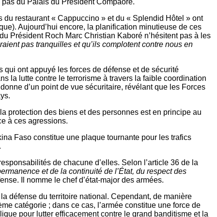
x pas du Palais du Président Compaoré.
es du restaurant « Cappuccino » et du « Splendid Hôtel » ont
que). Aujourd’hui encore, la planification minutieuse de ces
du Président Roch Marc Christian Kaboré n’hésitent pas à les
raient pas tranquilles et qu
’
ils complotent contre nous en
es qui ont appuyé les forces de défense et de sécurité
s la lutte contre le terrorisme à travers la faible coordination
 donne d’un point de vue sécuritaire, révélant que les Forces
ays.
 la protection des biens et des personnes est en principe au
ce à ces agressions.
ina Faso constitue une plaque tournante pour les trafics
.
esponsabilités de chacune d’elles. Selon l’article 36 de la
a permanence et de la continuité de l’État, du respect des
défense. Il nomme le chef d’état-major des armées.
a défense du territoire national. Cependant, de manière
sième catégorie ; dans ce cas, l’armée constitue une force de
ique pour lutter efficacement contre le grand banditisme et la