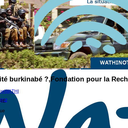
ité burkinabé ?,Fondation pour la Rech
ire
WATHI
2022
ORE
que