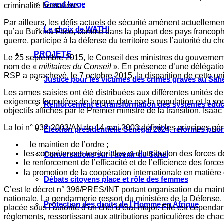
Grand large
criminalité frontalière.
Par ailleurs, les défis actuels de sécurité amènent actuellement l
Le choix de WATHI
qu’au Burkina Faso, comme dans la plupart des pays francophon
guerre, participe à la défense du territoire sous l’autorité du 
PROJETS
Le 25 septembre 2015, le Conseil des ministres du gouvernemen
nom de «
militaires du Conseil
». En présence d’une délégat
RSP a parachevé, le 7 octobre 2015, la disparition de cette un
Justice pour les victimes des crimes graves au Sahel
Les armes saisies ont été distribuées aux différentes unités de
exigences formulées de longue date par la population et la soc
Renforcement et transformation des systèmes éduca
objectifs affichés par le Premier ministre de la transition, Is
La loi n° 032-2003/AN du 14 mai 2003 définit les principes gén
Élection présidentielle Sénégal 2024, réformes prio
le maintien de l’ordre ;
les compétences territoriales et d’attribution des force
Conversations sur l’avenir du Sahel
le renforcement de l’efficacité et de l’efficience des force
la promotion de la coopération internationale en matière de
Débats citoyens place et rôle des femmes
C’est le décret n° 396/PRES/INT portant organisation du maintie
nationale. La gendarmerie ressort du ministère de la Défens
Protection des droits de l’Homme en Afrique
placée sous l’autorité d’un chef d’état-major. Elle est cependa
règlements, ressortissant aux attributions particulières de chac