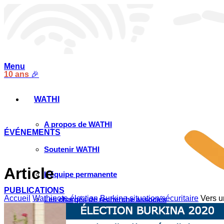
Menu
10 ans
🎉
WATHI
A propos de WATHI
ÉVÉNEMENTS
Soutenir WATHI
Article
L’équipe permanente
PUBLICATIONS
Accueil
Wathinote élection Burkina situation sécuritaire
Vers u
Les chargés de recherche associés