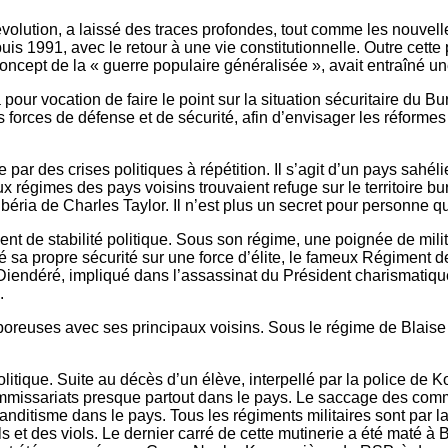
révolution, a laissé des traces profondes, tout comme les nouvell
s 1991, avec le retour à une vie constitutionnelle. Outre cette p
concept de la « guerre populaire généralisée », avait entraîné u
a pour vocation de faire le point sur la situation sécuritaire du
 des forces de défense et de sécurité, afin d’envisager les réfor
r des crises politiques à répétition. Il s’agit d’un pays sahél
égimes des pays voisins trouvaient refuge sur le territoire burki
ia de Charles Taylor. Il n’est plus un secret pour personne que
t de stabilité politique. Sous son régime, une poignée de milit
sa propre sécurité sur une force d’élite, le fameux Régiment de s
rt Diendéré, impliqué dans l’assassinat du Président charisma
.
es poreuses avec ses principaux voisins. Sous le régime de Bla
olitique. Suite au décès d’un élève, interpellé par la police d
mmissariats presque partout dans le pays. Le saccage des commi
ditisme dans le pays. Tous les régiments militaires sont par la s
s et des viols. Le dernier carré de cette mutinerie a été maté à