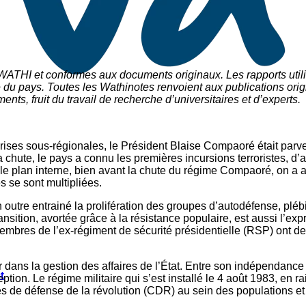
 WATHI et conformes aux documents originaux. Les rapports utili
du pays. Toutes les Wathinotes renvoient aux publications origi
nts, fruit du travail de recherche d
’
universitaires et d
’
experts.
rises sous-régionales, le Président Blaise Compaoré était parv
 chute, le pays a connu les premières incursions terroristes, d’a
ur le plan interne, bien avant la chute du régime Compaoré, on a
s se sont multipliées.
 a en outre entrainé la prolifération des groupes d’autodéfense, pl
ransition, avortée grâce à la résistance populaire, est aussi l’e
embres de l’ex-régiment de sécurité présidentielle (RSP) ont d
 dans la gestion des affaires de l’État. Entre son indépendance
t
tion. Le régime militaire qui s’est installé le 4 août 1983, en 
és de défense de la révolution (CDR) au sein des populations et