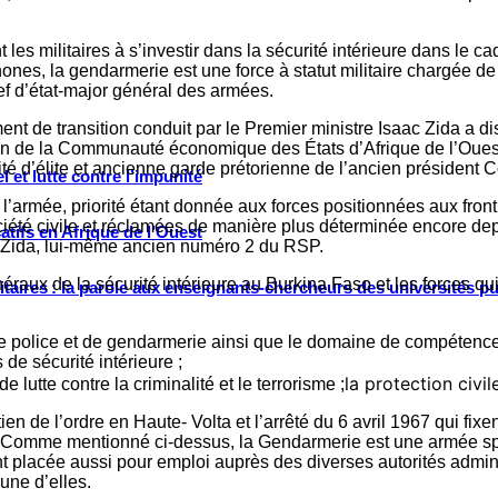
es militaires à s’investir dans la sécurité intérieure dans le cadr
es, la gendarmerie est une force à statut militaire chargée de 
chef d’état-major général des armées.
t de transition conduit par le Premier ministre Isaac Zida a d
ion de la Communauté économique des États d’Afrique de l’O
ité d’élite et ancienne garde prétorienne de l’ancien président
 et lutte contre l’impunité
 l’armée, priorité étant donnée aux forces positionnées aux front
iété civile et réclamées de manière plus déterminée encore depui
tifs en Afrique de l’Ouest
aac Zida, lui-même ancien numéro 2 du RSP.
éraux de la sécurité intérieure au Burkina Faso et les forces qu
ritaires : la parole aux enseignants-chercheurs des universités p
s de police et de gendarmerie ainsi que le domaine de compétence
s de sécurité intérieure ;
la protection civil
 lutte contre la criminalité et le terrorisme ;
n de l’ordre en Haute- Volta et l’arrêté du 6 avril 1967 qui fixe
e. Comme mentionné ci-dessus, la Gendarmerie est une armée s
nt placée aussi pour emploi auprès des diverses autorités adminis
une d’elles.