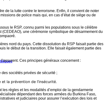
e de la lutte contre le terrorisme. Enfin, il convient de noter
missions de police mais qui, en cas d’état de siège ou de
issous le RSP, connu parmi les populations sous le célèbre
uest (CEDEAO), une cérémonie symbolique de désarmement du
 Compaoré.
ières nord du pays. Cette dissolution du RSP faisait partie des
s le début de la transition. Elle faisait également partie des
i l’assurent. Ces principes généraux concernent :
ubliques
 des sociétés privées de sécurité ;
e et la prévention de l’insécurité.
nt les règles et les modalités d’emploi de la gendarmerie
pécialisée dépendant des forces armées du Burkina Faso,
tratives et judiciaires pour assurer l’exécution des lois et