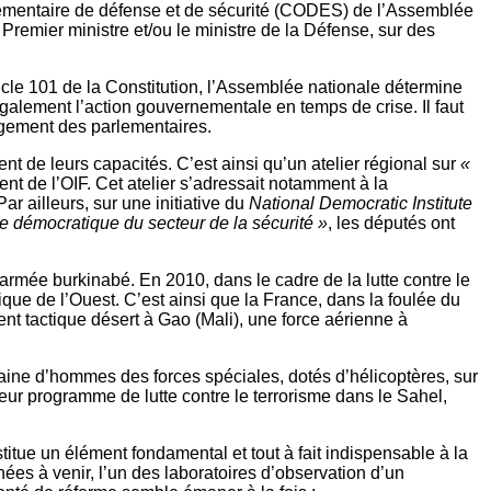
rlementaire de défense et de sécurité (CODES) de l’Assemblée
remier ministre et/ou le ministre de la Défense, sur des
article 101 de la Constitution, l’Assemblée nationale détermine
 également l’action gouvernementale en temps de crise. Il faut
agement des parlementaires.
de leurs capacités. C’est ainsi qu’un atelier régional sur
«
t de l’OIF. Cet atelier s’adressait notamment à la
 ailleurs, sur une initiative du
National Democratic Institute
nce démocratique du secteur de la sécurité »
, les députés ont
armée burkinabé. En 2010, dans le cadre de la lutte contre le
ique de l’Ouest. C’est ainsi que la France, dans la foulée du
t tactique désert à Gao (Mali), une force aérienne à
taine d’hommes des forces spéciales, dotés d’hélicoptères, sur
leur programme de lutte contre le terrorisme dans le Sahel,
titue un élément fondamental et tout à fait indispensable à la
ées à venir, l’un des laboratoires d’observation d’un