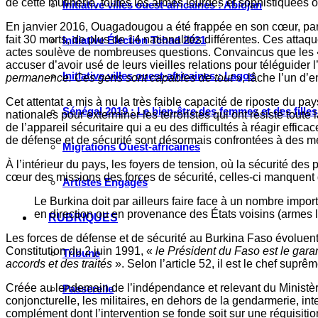
de cette mutinerie, toutes les armes lourdes et sophistiqué
Initiative villes ouest-africaines : Abidjan
En janvier 2016, Ouagadougou a été frappée en son cœur, par le
fait 30 morts, de plus de 14 nationalités différentes. Ces att
Initiative Élection Tchad 2021
actes soulève de nombreuses questions. Convaincus que les « 
accuser d’avoir usé de leurs vieilles relations pour téléguider
Initiative villes ouest-africaines : Lagos
permanence. Ces gens sont capables de tout
», lâche l’un d’e
Cet attentat a mis à nu la très faible capacité de riposte du pa
Sénégal 2019 : Le bien-être des femmes et des fille
nationales pour exterminer les terroristes qui ont résisté toute 
de l’appareil sécuritaire qui a eu des difficultés à réagir eff
de défense et de sécurité sont désormais confrontées à des men
Migrations Ouest-africaines
À l’intérieur du pays, les foyers de tension, où la sécurité de
cœur des missions des forces de sécurité, celles-ci manquent 
Artistes Engagés
Le Burkina doit par ailleurs faire face à un nombre impo
en direction ou en provenance des États voisins (armes lé
RUBRIQUES
Les forces de défense et de sécurité au Burkina Faso évoluent d
Constitution du 2 juin 1991, «
le Président du Faso est le garan
Tribune
accords et des traités
». Selon l’article 52, il est le chef supr
Créée au lendemain de l’indépendance et relevant du Ministèr
Passerelle
conjoncturelle, les militaires, en dehors de la gendarmerie, in
complément dont l’intervention se fonde soit sur une réquisiti