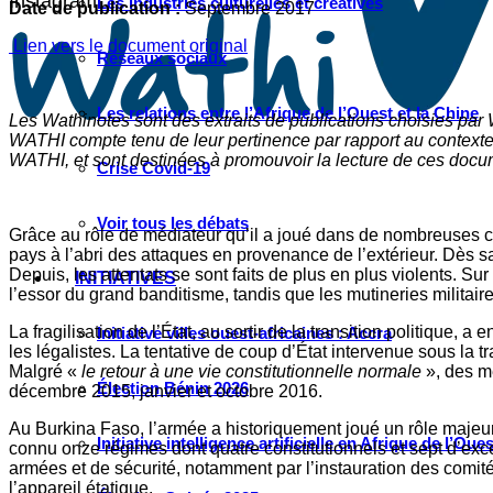
Instagram
Les industries culturelles et créatives
Date de publication :
Septembre 2017
Lien vers le document original
Réseaux sociaux
Les relations entre l’Afrique de l’Ouest et la Chine
Les Wathinotes sont des extraits de publications choisies par
WATHI compte tenu de leur pertinence par rapport au contexte 
WATHI, et sont destinées à promouvoir la lecture de ces docume
Crise Covid-19
Voir tous les débats
Grâce au rôle de médiateur qu’il a joué dans de nombreuses c
pays à l’abri des attaques en provenance de l’extérieur. Dès sa
Depuis, les attentats se sont faits de plus en plus violents. S
INITIATIVES
l’essor du grand banditisme, tandis que les mutineries militaire
La fragilisation de l’État, au sortir de la transition politique,
Initiative villes ouest-africaines : Accra
les légalistes. La tentative de coup d’État intervenue sous la t
Malgré «
le retour à une vie constitutionnelle normale
», des m
Élection Bénin 2026
décembre 2015, janvier et octobre 2016.
Au Burkina Faso, l’armée a historiquement joué un rôle majeur
Initiative intelligence artificielle en Afrique de l’Oues
connu onze régimes dont quatre constitutionnels et sept d’excep
armées et de sécurité, notamment par l’instauration des comit
l’appareil étatique.