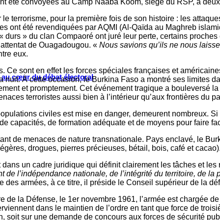
es ont été convoyées au Camp Naaba Koom, siège du RSP, à deu
 terrorisme, pour la première fois de son histoire : les attaqu
aques ont été revendiquées par AQMI (Al-Qaïda au Maghreb islami
durs » du clan Compaoré ont juré leur perte, certains proches 
 l’attentat de Ouagadougou. «
Nous savions qu
’
ils ne nous laisse
ntre eux.
ys. Ce sont en effet les forces spéciales françaises et américain
s au cœur du débat électoral
la nuit. À cette occasion, le Burkina Faso a montré ses limites dan
icacement et promptement. Cet événement tragique a bouleversé la
aces terroristes aussi bien à l’intérieur qu’aux frontières du p
s populations civiles est mise en danger, demeurent nombreux. Si
de capacités, de formation adéquate et de moyens pour faire fa
rtant de menaces de nature transnationale. Pays enclavé, le Burk
gères, drogues, pierres précieuses, bétail, bois, café et cacao)
ans un cadre juridique qui définit clairement les tâches et les r
t de l
’
indépendance nationale, de l
’
intégrité du territoire, de l
ême des armées, à ce titre, il préside le Conseil supérieur de la 
e de la Défense, le 1er novembre 1961, l’armée est chargée de l
terviennent dans le maintien de l’ordre en tant que force de troi
on, soit sur une demande de concours aux forces de sécurité publ