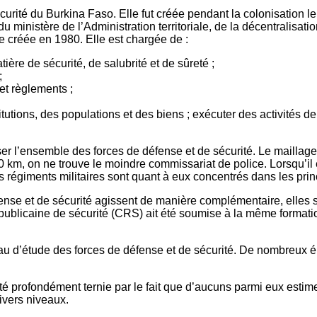
sécurité du Burkina Faso. Elle fut créée pendant la colonisation l
du ministère de l’Administration territoriale, de la décentralisatio
e créée en 1980. Elle est chargée de :
ère de sécurité, de salubrité et de sûreté ;
;
 et règlements ;
nstitutions, des populations et des biens ; exécuter des activités
’ensemble des forces de défense et de sécurité. Le maillage du 
0 km, on ne trouve le moindre commissariat de police. Lorsqu’il e
 régiments militaires sont quant à eux concentrés dans les princ
éfense et de sécurité agissent de manière complémentaire, elles
ublicaine de sécurité (CRS) ait été soumise à la même formation
eau d’étude des forces de défense et de sécurité. De nombreux é
 été profondément ternie par le fait que d’aucuns parmi eux estim
divers niveaux.