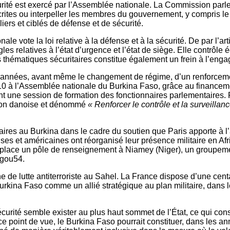
curité est exercé par l’Assemblée nationale. La Commission pa
rites ou interpeller les membres du gouvernement, y compris le P
ers et ciblés de défense et de sécurité.
nale vote la loi relative à la défense et à la sécurité. De par l’
es relatives à l’état d’urgence et l’état de siège. Elle contrôle
thématiques sécuritaires constitue également un frein à l’eng
années, avant même le changement de régime, d’un renforcement 
010 à l’Assemblée nationale du Burkina Faso, grâce au financemen
une session de formation des fonctionnaires parlementaires. Par
tion danoise et dénommé
« Renforcer le contrôle et la surveilla
ires au Burkina dans le cadre du soutien que Paris apporte à l’
ses et américaines ont réorganisé leur présence militaire en Afr
 place un pôle de renseignement à Niamey (Niger), un groupemen
ugou54.
e de lutte antiterroriste au Sahel. La France dispose d’une cen
Burkina Faso comme un allié stratégique au plan militaire, dans 
curité semble exister au plus haut sommet de l’État, ce qui cons
 point de vue, le Burkina Faso pourrait constituer, dans les ann