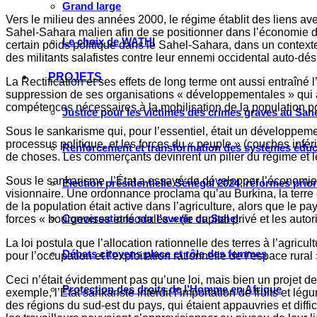
Grand large
Vers le milieu des années 2000, le régime établit des liens av
Sahel-Sahara malien afin de se positionner dans l’économie de l
Le choix de WATHI
certain poids politique dans le Sahel-Sahara, dans un contexte où
des militants salafistes contre leur ennemi occidental auto-d
PROJETS
La Rectification et ses effets de long terme ont aussi entraîné
suppression de ses organisations « développementales » qui a
compétences nécessaires à la mobilisation de la population p
Justice pour les victimes des crimes graves au Sahel
Sous le sankarisme qui, pour l’essentiel, était un développemen
processus politique, et les forces du « peuple » (couches inf
Renforcement et transformation des systèmes éduca
de choses. Les commerçants devinrent un pilier du régime et le
Sous le sankarisme, l’État a essayé de développer l’économie t
Élection présidentielle Sénégal 2024, réformes prio
visionnaire. Une ordonnance proclama qu’au Burkina, la terre ét
de la population était active dans l’agriculture, alors que le pay
Conversations sur l’avenir du Sahel
forces « bourgeoises et féodales » (le capital privé et les autorit
La loi postula que l’allocation rationnelle des terres à l’agric
Débats citoyens place et rôle des femmes
pour l’occupation et l’exploitation rationnelle de l’espace rural 
Ceci n’était évidemment pas qu’une loi, mais bien un projet 
Protection des droits de l’Homme en Afrique
exemple, l’État sankariste interdit l’importation de fruits et 
des régions du sud-est du pays, qui étaient appauvries et diffic