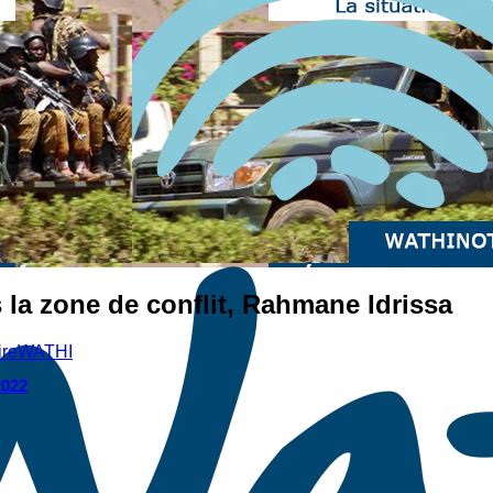
ns la zone de conflit, Rahmane Idrissa
ire
WATHI
2022