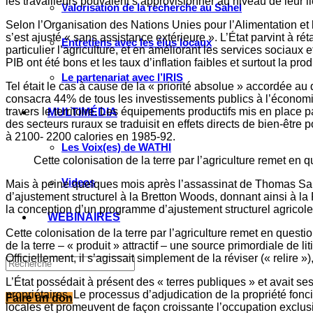
les travailleurs pouvaient s’approvisionner au niveau de leur li
Valorisation de la recherche au Sahel
Selon l’Organisation des Nations Unies pour l’Alimentation et l
s’est ajusté « sans assistance extérieure ». L’État parvint à rét
Entretiens avec les élus locaux
particulier l’agriculture, et en améliorant les services sociaux
PIB ont été bons et les taux d’inflation faibles et surtout la 
Le partenariat avec l’IRIS
Tel était le cas à cause de la « priorité absolue » accordée 
consacra 44% de tous les investissements publics à l’économi
travers le territoire. Les équipements productifs mis en place 
MULTIMÉDIA
des secteurs ruraux se traduisit en effets directs de bien-êtr
à 2100- 2200 calories en 1985-92.
Les Voix(es) de WATHI
Cette colonisation de la terre par l’agriculture remet e
Videos
Mais à peine quelques mois après l’assassinat de Thomas Sa
d’ajustement structurel à la Bretton Woods, donnant ainsi à la
la conception d’un programme d’ajustement structurel agricole 
WEBINAIRES
Cette colonisation de la terre par l’agriculture remet en ques
de la terre – « produit » attractif – une source primordiale de 
Officiellement, il s’agissait simplement de la réviser (« relire 
L’État possédait à présent des « terres publiques » et avait se
propriétaires. Le processus d’adjudication de la propriété fo
Faire un don
locales et promeuvent de façon croissante l’occupation exclusive