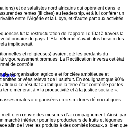
liens) et de salafistes nord africains qui opéraient dans le
rer des rentes (illicites) au leadership, et à lui conférer un
alité entre l’Algérie et la Libye, et d’autre part aux activités
ences fut la restructuration de l’appareil d’État à travers la
olutionnaire du pays. L’État réformé n’avait plus besoin des
la impliquerait.
tionnelles et religieuses) avaient été les perdants du
té vigoureusement promues. La Rectification inversa cet état
ormel de contrôle.
n de réorganisation agricole et foncière ambitieuse et
ubliques
t entités privées relevait de l’usufruit. En soulignant que 90%
ttribua ce résultat au fait que la terre était contrôlée par les
a terre mènerait à « la productivité et à la justice sociale ».
s « masses rurales » organisées en « structures démocratiques
e de mettre en œuvre des mesures d’accompagnement. Ainsi, par
’un marché intérieur pour les producteurs de fruits et légumes
ace afin de livrer les produits à des comités locaux, si bien que