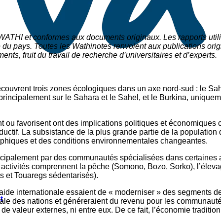
 WATHI et conformes aux documents originaux. Les rapports utili
du pays. Toutes les Wathinotes renvoient aux publications origi
nts, fruit du travail de recherche d
’
universitaires et d
’
experts.
 recouvrent trois zones écologiques dans un axe nord-sud : le Sa
 principalement sur le Sahara et le Sahel, et le Burkina, unique
t ou favorisent ont des implications politiques et économiques 
productif. La subsistance de la plus grande partie de la populat
raphiques et des conditions environnementales changeantes.
rincipalement par des communautés spécialisées dans certaines 
activités comprennent la pêche (Somono, Bozo, Sorko), l’élevage
s et Touaregs sédentarisés).
t l’aide internationale essaient de « moderniser » des segments 
t
ale des nations et généreraient du revenu pour les communautés
 de valeur externes, ni entre eux. De ce fait, l’économie traditi