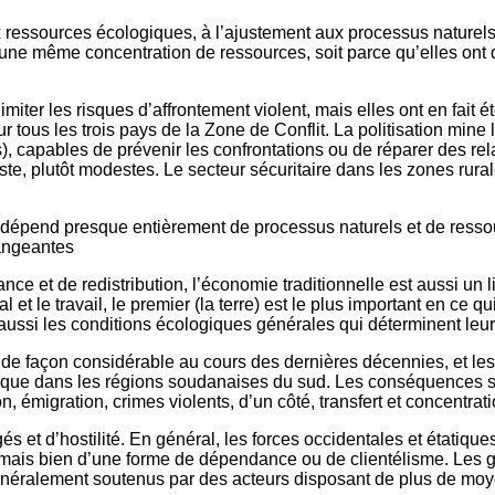
aux ressources écologiques, à l’ajustement aux processus naturels
ne même concentration de ressources, soit parce qu’elles ont des
iter les risques d’affrontement violent, mais elles ont en fait ét
ous les trois pays de la Zone de Conflit. La politisation mine 
), capables de prévenir les confrontations ou de réparer des rela
 reste, plutôt modestes. Le secteur sécuritaire dans les zones ru
n dépend presque entièrement de processus naturels et de resso
angeantes
ance et de redistribution, l’économie traditionnelle est aussi u
tal et le travail, le premier (la terre) est le plus important en ce
ssi les conditions écologiques générales qui déterminent leur u
e façon considérable au cours des dernières décennies, et les 
us que dans les régions soudanaises du sud. Les conséquences so
n, émigration, crimes violents, d’un côté, transfert et concentrat
és et d’hostilité. En général, les forces occidentales et étatiques
aux mais bien d’une forme de dépendance ou de clientélisme. L
ont généralement soutenus par des acteurs disposant de plus de 