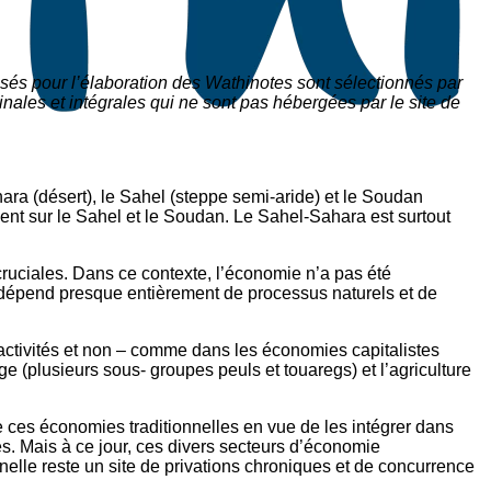
sés pour l’élaboration des Wathinotes sont sélectionnés par
nales et intégrales qui ne sont pas hébergées par le site de
hara (désert), le Sahel (steppe semi-aride) et le Soudan
ment sur le Sahel et le Soudan. Le Sahel-Sahara est surtout
cruciales. Dans ce contexte, l’économie n’a pas été
ion dépend presque entièrement de processus naturels et de
activités et non – comme dans les économies capitalistes
 (plusieurs sous- groupes peuls et touaregs) et l’agriculture
de ces économies traditionnelles en vue de les intégrer dans
. Mais à ce jour, ces divers secteurs d’économie
onnelle reste un site de privations chroniques et de concurrence