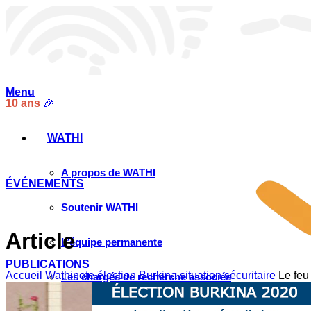
Menu
10 ans
🎉
WATHI
A propos de WATHI
ÉVÉNEMENTS
Soutenir WATHI
Article
L’équipe permanente
PUBLICATIONS
Accueil
Wathinote élection Burkina situation sécuritaire
Le feu
Les chargés de recherche associés