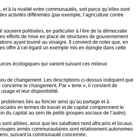
, et à la rivalité entre communautés, soit parce qu’elles sont
 activités différentes (par exemple, l’agriculture contre
é souvent politisées, en particulier à l’ère de la démocratie
les efforts de mise en place de structures de gouvernement
tions ayant tourné au vinaigre. Il convient de noter que, en
rales offre à cet égard un exemple mis en épingle dans cette
urces écologiques qui varient suivant ces milieux
n lieu de changement. Les descriptions ci-dessus indiquent que
 qui concerne le changement. Par « terre », il convient de
sage et leur disponibilité.
problèmes liés au foncier ainsi qu’au partage et à
ciales en termes de travail et de capital comprennent le
ion du capital au sein de petits groupes sociaux de l’autre).
 sont alliées, ainsi que les salafistes nord africains et locaux.
es groupes armés communautaires sont relativement autonomes
moyens, suivant la communauté concernée.