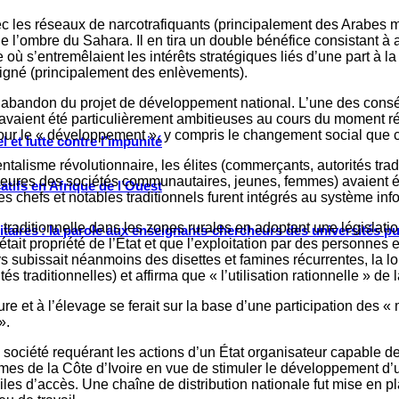
ec les réseaux de narcotrafiquants (principalement des Arabes ma
’ombre du Sahara. Il en tira un double bénéfice consistant à assu
 s’entremêlaient les intérêts stratégiques liés d’une part à la riv
ésigné (principalement des enlèvements).
 l’abandon du projet de développement national. L’une des conséqu
vaient été particulièrement ambitieuses au cours du moment rév
our le « développement », y compris le changement social que ce
 et lutte contre l’impunité
talisme révolutionnaire, les élites (commerçants, autorités tradi
érieures des sociétés communautaires, jeunes, femmes) avaient é
tifs en Afrique de l’Ouest
s chefs et notables traditionnels furent intégrés au système inf
raditionnelle dans les zones rurales en adoptant une législatio
ritaires : la parole aux enseignants-chercheurs des universités p
ait propriété de l’État et que l’exploitation par des personnes e
s subissait néanmoins des disettes et famines récurrentes, la loi a
és traditionnelles) et affirma que « l’utilisation rationnelle » de l
ulture et à l’élevage se ferait sur la base d’une participation de
».
de société requérant les actions d’un État organisateur capabl
légumes de la Côte d’Ivoire en vue de stimuler le développement d
iles d’accès. Une chaîne de distribution nationale fut mise en pl