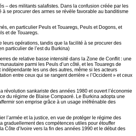
és – des militants salafistes. Dans la confusion créée par les
ité à se procurer des armes se révèle favorable au banditisme
més, en particulier Peuls et Touaregs, Peuls et Dogons, et
ls et de Touaregs.
 leurs opérations, tandis que la facilité à se procurer des
 particulier de l’est du Burkina)
guerres de relative basse intensité dans la Zone de Conflit : une
munautaire parmi les Peuls d’un côté, et les Touaregs de
tôt indépendante les uns des autres, même si les acteurs
tation entre ceux qui se rangent derrière « l’Occident » et ceux
la révolution sankariste des années 1980 et ouvert l’économie
ervice du régime de Blaise Compaoré. Le Burkina adopta une
affermir son emprise grâce à un usage irréfrénable des
ier l’armée et la justice, en vue de protéger le régime des
ora graduellement des compétences utiles pour étouffer
de la Côte d’Ivoire vers la fin des années 1990 et le début des