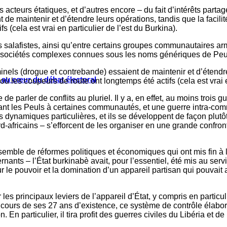
 acteurs étatiques, et d’autres encore – du fait d’intérêts partag
t de maintenir et d’étendre leurs opérations, tandis que la facil
(cela est vrai en particulier de l’est du Burkina).
es salafistes, ainsi qu’entre certains groupes communautaires ar
des sociétés complexes connues sous les noms génériques de Peu
inels (drogue et contrebande) essaient de maintenir et d’étendre
s au cœur du débat électoral
les coupeurs de route ont longtemps été actifs (cela est vrai en
de parler de conflits au pluriel. Il y a, en effet, au moins trois 
ant les Peuls à certaines communautés, et une guerre intra-com
ses dynamiques particulières, et ils se développent de façon plu
ord-africains – s’efforcent de les organiser en une grande confron
emble de réformes politiques et économiques qui ont mis fin à 
ernants – l’État burkinabè avait, pour l’essentiel, été mis au s
le pouvoir et la domination d’un appareil partisan qui pouvait 
 les principaux leviers de l’appareil d’État, y compris en particul
Au cours de ses 27 ans d’existence, ce système de contrôle élab
n. En particulier, il tira profit des guerres civiles du Libéria et 