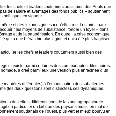
culier les chefs et leaders coutumiers aussi bien des Peuls que
 pas de salaire et avantages des fonds publics – soutiennent
es politiques en vigueur.
é même et des « zones grises » qu’elle crée. Les principaux
– acquérir les moyens de subsistance, fonder un foyer – dans
 chômage et de la paupérisation. En outre, la crise économique
té qui a une hiérarchie plus rigide et qui a été plus fragilisée
particulier les chefs et leaders coutumiers aussi bien des
aregs et existe parmi certaines des communautés dites noires.
mie nomade, a créé parmi eux une version plus enracinée d’un
de manières différentes) à l’émancipation des subalternes
isme (les deux questions sont distinctes), ces dynamiques
on a des effets différents hors de la zone agropastorale.
’agit en particulier du fait que des paysans mossi en mal de
vironnement soudanais de l’ouest, plus vert et mieux pourvu en