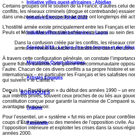
Initiative villes ouest-africaines : Abidjan
Certains groupes ont le soutien de la France, d’autres celui des
conflits, les réseaux criminels (drogue et contrebande) essaien
dans une zone où les coupeurs de route ont longtemps été actifs 
Initiative Élection Tchad 2021
L’hostilité armée existe principalement entre les Français et l
Initiative villes ouest-africaines : Lagos
Peuls et Mossi. Mais l’hostilité armée existe aussi au sein 
Dans la confusion créée par les conflits, les réseaux crim
Sénégal 2019 : Le bien-être des femmes et des fille
armes se révèle favorable au banditisme dans une zone où 
À travers cette configuration générale, on constate l’importance 
Migrations Ouest-africaines
guerre franco-salafiste, une guerre intercommunautaire oppos
l’autre. Chacun de ces divers conflits a sa propre histoire et 
internationaux – en particulier les Français et les salafistes n
Artistes Engagés
qui suivent « le Califat ».
Depuis la « Rectification » du début des années 1990 – un ens
RUBRIQUES
aux intérêts privés, souvent ceux proches de ou liés aux gouv
constitution conçue pour garantir la mainmise de Compaoré sur 
avantages du pouvoir.
Tribune
Pour l’essentiel, un « système » fut mis en place pour contrôler
coups d’État militaire ou des menées de l’opposition civile. 
Passerelle
l’opposition intérieure et exploiter les crises dans la sous-régio
années 2000.