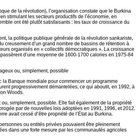
que de la révolution), l’organisation constate que le Burkina
ut en stimulant les secteurs productifs de l’économie, en
emble ont été plutôt satisfaisants : les taux de croissance du
, la politique publique générale de la révolution sankariste,
 du creusement d’un grand nombre de bassins de rétention à
cteurs organisés en « collectifs démocratiques ». La croissance
itant passèrent d’une moyenne de 1600-1700 calories en 1975-84
ntageux ou, simplement, possible
 avec la Banque mondiale pour commencer un programme
 furent progressivement démantelées, ce qui aboutit, en 1992, à
tton Woods.
 ou, simplement, possible. Elle fait également de la propriété
nt abrogée par de nouvelles lois adoptées en 1991, 1996, et 2012.
erre avait cessé d’être propriété de l’État au Burkina.
es personnes ou entités privées pouvaient être pleinement
onnées dans une forte mesure par les communautés agricoles