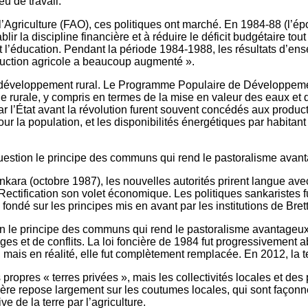
eu de travail.
’Agriculture (FAO), ces politiques ont marché. En 1984-88 (l’épo
ablir la discipline financière et à réduire le déficit budgétaire to
 et l’éducation. Pendant la période 1984-1988, les résultats d’ens
production agricole a beaucoup augmenté ».
au développement rural. Le Programme Populaire de Développement
e rurale, y compris en termes de la mise en valeur des eaux et
par l’État avant la révolution furent souvent concédés aux produ
e pour la population, et les disponibilités énergétiques par hab
n question le principe des communs qui rend le pastoralisme ava
nkara (octobre 1987), les nouvelles autorités prirent langue
 Rectification son volet économique. Les politiques sankaristes
fondé sur les principes mis en avant par les institutions de Bre
tion le principe des communs qui rend le pastoralisme avantageux
litiges et de conflits. La loi foncière de 1984 fut progressiveme
»), mais en réalité, elle fut complètement remplacée. En 2012, la t
s propres « terres privées », mais les collectivités locales et d
ncière repose largement sur les coutumes locales, qui sont faç
 de la terre par l’agriculture.