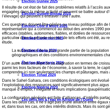
Élection Guinée 2025
Il résulte de cet état de fait des problèmes relatifs à l’accès 
engagées dans la même activité et peuvent se battre autour d’u
Élection Guinée-Bissau 2025
l’élevage) qui peuvent s’entraver l’une l’autre.
Ces questions doivent être gérées au niveau politique afin de lim
Élection Côte d’Ivoire 2025
représentative qui a commencé au début des années 1990 pour t
efficaces (stables, autonomes, fiables, et dotées de ressources
particulier dans la période récente, de tels efforts ont été, au
Élection Cameroun 2025
étude.
Élection Ghana 2024
La subsistance de la plus grande partie de la populatio
géographiques et des conditions environnementales ch
Élection Mauritanie 2024
D’un autre côté, en dépit de sa stagnation en termes de croiss
parmi les trois facteurs de l’économie, à savoir la terre, le capi
comprendre ici non seulement les champs et pâturages, mais au
Élection Tchad 2024
Dans le Sahel-Sahara, ces conditions écologiques ont évolué d
l’exploitation des ressources sont significativement plus aig
Election Nigéria 2023
manqué d’emploi, l’inégalité et leurs implications (paupérisatio
La configuration générale est faite d’alliances, d’intérêts partag
Les défis liés à l’eau en Afrique de l’Ouest
Dans les deux cas, il ne s’agit pas d’une alliance entre ég
et, dans tous les cas, ont des intérêts distincts. Mais ils s