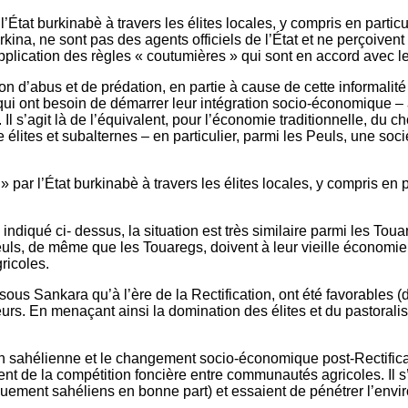
l’État burkinabè à travers les élites locales, y compris en parti
na, ne sont pas des agents officiels de l’État et ne perçoivent
’application des règles « coutumières » qui sont en accord avec l
n d’abus et de prédation, en partie à cause de cette informalit
x qui ont besoin de démarrer leur intégration socio-économique 
 Il s’agit là de l’équivalent, pour l’économie traditionnelle, du
 élites et subalternes – en particulier, parmi les Peuls, une socié
 par l’État burkinabè à travers les élites locales, y compris en 
diqué ci- dessus, la situation est très similaire parmi les Tou
s Peuls, de même que les Touaregs, doivent à leur vieille écono
ricoles.
us Sankara qu’à l’ère de la Rectification, ont été favorables (
eveurs. En menaçant ainsi la domination des élites et du pastoral
n sahélienne et le changement socio-économique post-Rectificati
ent de la compétition foncière entre communautés agricoles. Il s
ogiquement sahéliens en bonne part) et essaient de pénétrer l’en