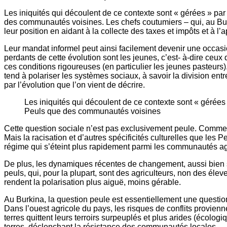
Les iniquités qui découlent de ce contexte sont « gérées » par 
des communautés voisines. Les chefs coutumiers – qui, au Burki
leur position en aidant à la collecte des taxes et impôts et à l
Leur mandat informel peut ainsi facilement devenir une occasio
perdants de cette évolution sont les jeunes, c’est- à-dire ceu
ces conditions rigoureuses (en particulier les jeunes pasteurs).
tend à polariser les systèmes sociaux, à savoir la division entre
par l’évolution que l’on vient de décrire.
Les iniquités qui découlent de ce contexte sont « gérées »
Peuls que des communautés voisines
Cette question sociale n’est pas exclusivement peule. Comme in
Mais la racisation et d’autres spécificités culturelles que le
régime qui s’éteint plus rapidement parmi les communautés ag
De plus, les dynamiques récentes de changement, aussi bien so
peuls, qui, pour la plupart, sont des agriculteurs, non des él
rendent la polarisation plus aiguë, moins gérable.
Au Burkina, la question peule est essentiellement une questio
Dans l’ouest agricole du pays, les risques de conflits provienn
terres quittent leurs terroirs surpeuplés et plus arides (écol
terres, déclenchant la résistance des communautés locales.