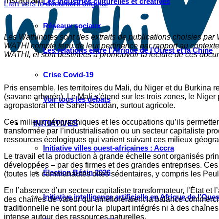
Instagram
Les industries culturelles et créatives
Lien vers le document original
Réseaux sociaux
Les Wathinotes sont des extraits de publications choisies par
WATHI compte tenu de leur pertinence par rapport au contexte 
Les relations entre l’Afrique de l’Ouest et la Chine
WATHI, et sont destinées à promouvoir la lecture de ces docume
Crise Covid-19
Pris ensemble, les territoires du Mali, du Niger et du Burkina
(savane arborée). Le Mali s’étend sur les trois zones, le Niger
Voir tous les débats
agropastoral et le Sahel-Soudan, surtout agricole.
Ces milieux géographiques et les occupations qu’ils permetten
INITIATIVES
transformée par l’industrialisation ou un secteur capitaliste 
ressources écologiques qui varient suivant ces milieux géog
Initiative villes ouest-africaines : Accra
Le travail et la production à grande échelle sont organisés p
développées – par des firmes et des grandes entreprises. Ces 
Élection Bénin 2026
(toutes les communautés dites sédentaires, y compris les Peul
En l’absence d’un secteur capitaliste transformateur, l’État e
Initiative intelligence artificielle en Afrique de l’Oues
des chaînes de valeur qui amélioreraient la balance commerci
traditionnelle ne sont pour la plupart intégrés ni à des chaînes
intense autour des ressources naturelles.