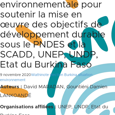
environnementale pour
soutenir la mise en
œuvre des objectifs de
développement durable
sous le PNDES et la
SCADD, UNEP, UNDP,
Etat du Burkina Faso
9 novembre 2020
Wathinote élection Burkina situation
environnement
Auteurs :
David MARADAN, Gountiéni Damien
LANKOANDÉ
Organisations affiliées :
UNEP, UNDP, Etat du