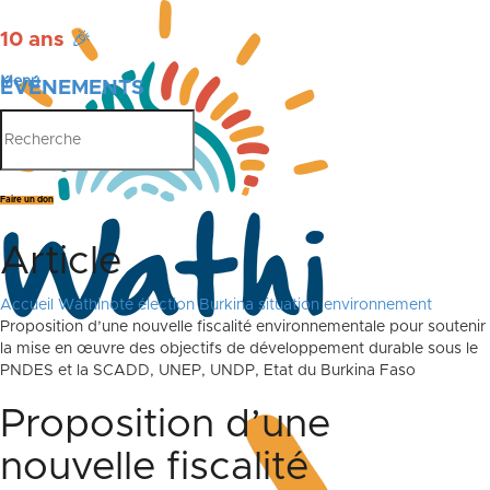
10 ans
🎉
Menu
ÉVÉNEMENTS
PUBLICATIONS
Faire un don
Article
Accueil
Wathinote élection Burkina situation environnement
Proposition d’une nouvelle fiscalité environnementale pour soutenir
la mise en œuvre des objectifs de développement durable sous le
PNDES et la SCADD, UNEP, UNDP, Etat du Burkina Faso
Proposition d’une
nouvelle fiscalité