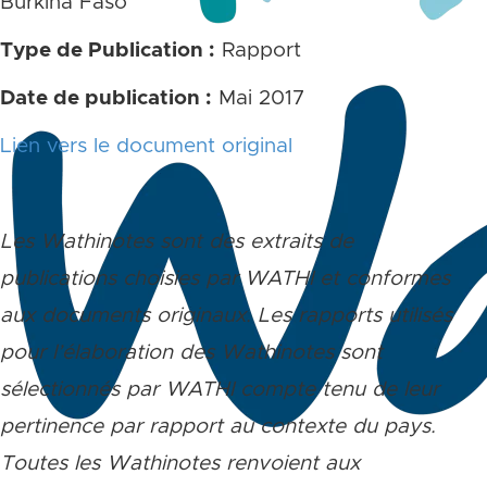
Burkina Faso
Type de Publication :
Rapport
Date de publication :
Mai 2017
Lien vers le document original
Les Wathinotes sont des extraits de
publications choisies par WATHI et conformes
aux documents originaux. Les rapports utilisés
pour l’élaboration des Wathinotes sont
sélectionnés par WATHI compte tenu de leur
pertinence par rapport au contexte du pays.
Toutes les Wathinotes renvoient aux