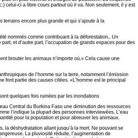
 celui-ci a libre cours partout où il va. Non seulement, il y est
terrains encore plus grande et qui s’ajoute à la
t été nommés comme contribuant à la déforestation,. Un
e part, et d’autre part, l’occupation de grands espaces pour des
ssent brouter les animaux n’importe où.» Cela cause une
nthropiques de l’homme sur la terre, notamment l’émission
one font partie des causes citées. «L’homme est le principal
ont quelques fois ruinées par les inondations
lateau Central du Burkina Faso une diminution des ressources
omme l’indique la plupart des personnes interviewées. L’eau
uantité pour la population et pour abreuver les animaux.
es, la déshydratation allant jusqu’à la mort. Ne pouvant se
dangereuse. La pluviosité réduite, l’augmentation de