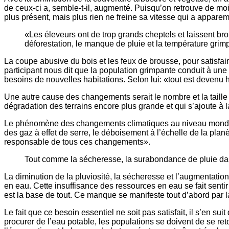
de ceux-ci a, semble-t-il, augmenté. Puisqu’on retrouve de moins
plus présent, mais plus rien ne freine sa vitesse qui a appa
«Les éleveurs ont de trop grands cheptels et laissent br
déforestation, le manque de pluie et la température grim
La coupe abusive du bois et les feux de brousse, pour satisfa
participant nous dit que la population grimpante conduit à une e
besoins de nouvelles habitations. Selon lui: «tout est devenu h
Une autre cause des changements serait le nombre et la taille
dégradation des terrains encore plus grande et qui s’ajoute à 
Le phénomène des changements climatiques au niveau mondial 
des gaz à effet de serre, le déboisement à l’échelle de la planè
responsable de tous ces changements».
Tout comme la sécheresse, la surabondance de pluie dans
La diminution de la pluviosité, la sécheresse et l’augmentati
en eau. Cette insuffisance des ressources en eau se fait sent
est la base de tout. Ce manque se manifeste tout d’abord par la
Le fait que ce besoin essentiel ne soit pas satisfait, il s’en s
procurer de l’eau potable, les populations se doivent de se ret