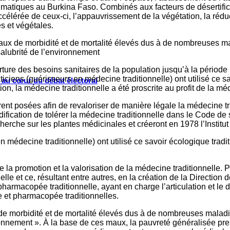
climatiques au Burkina Faso. Combinés aux facteurs de désertifi
 accélérée de ceux-ci, l’appauvrissement de la végétation, la réd
 et végétales.
veaux de morbidité et de mortalité élevés dus à de nombreuses ma
insalubrité de l’environnement
ture des besoins sanitaires de la population jusqu’à la période
aticiens (guérisseurs en médecine traditionnelle) ont utilisé ce 
s au cœur du débat électoral
tion, la médecine traditionnelle a été proscrite au profit de la 
nt posées afin de revaloriser de manière légale la médecine tr
cation de tolérer la médecine traditionnelle dans le Code de s
cherche sur les plantes médicinales et créeront en 1978 l’Instit
en médecine traditionnelle) ont utilisé ce savoir écologique tradi
aire la promotion et la valorisation de la médecine traditionnel
nelle et ce, résultant entre autres, en la création de la Directi
e pharmacopée traditionnelle, ayant en charge l’articulation et 
e et pharmacopée traditionnelles.
 de morbidité et de mortalité élevés dus à de nombreuses maladie
’environnement ». À la base de ces maux, la pauvreté généralisé