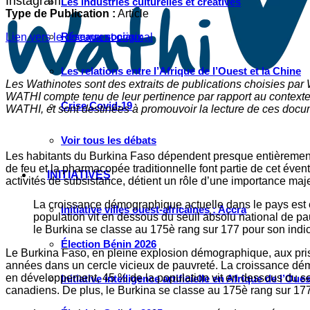
Instagram
Les industries culturelles et créatives
Type de Publication :
Article
Réseaux sociaux
Lien vers le document original
Les relations entre l’Afrique de l’Ouest et la Chine
Les Wathinotes sont des extraits de publications choisies par
WATHI compte tenu de leur pertinence par rapport au contexte 
Crise Covid-19
WATHI, et sont destinées à promouvoir la lecture de ces docume
Voir tous les débats
Les habitants du Burkina Faso dépendent presque entièrement de 
de feu et la pharmacopée traditionnelle font partie de cet éven
INITIATIVES
activités de subsistance, détient un rôle d’une importance m
La croissance démographique actuelle dans le pays est e
Initiative villes ouest-africaines : Accra
population vit en dessous du seuil absolu national de p
le Burkina se classe au 175è rang sur 177 pour son in
Élection Bénin 2026
Le Burkina Faso, en pleine explosion démographique, aux pris
années dans un cercle vicieux de pauvreté. La croissance dém
en développement, 45 % de la population vit en dessous du se
Initiative intelligence artificielle en Afrique de l’Oues
canadiens. De plus, le Burkina se classe au 175è rang sur 1