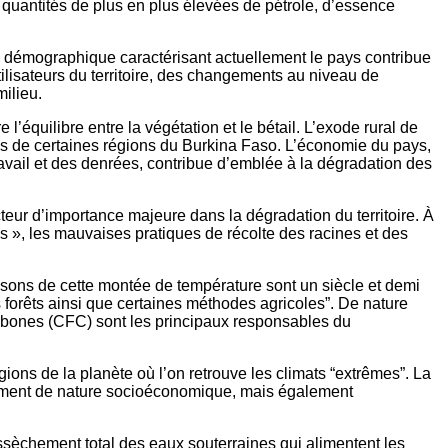
 quantités de plus en plus élevées de pétrole, d’essence
on démographique caractérisant actuellement le pays contribue
ilisateurs du territoire, des changements au niveau de
milieu.
l’équilibre entre la végétation et le bétail. L’exode rural de
res de certaines régions du Burkina Faso. L’économie du pays,
travail et des denrées, contribue d’emblée à la dégradation des
teur d’importance majeure dans la dégradation du territoire. À
es », les mauvaises pratiques de récolte des racines et des
aisons de cette montée de température sont un siècle et demi
 forêts ainsi que certaines méthodes agricoles”. De nature
carbones (CFC) sont les principaux responsables du
s de la planète où l’on retrouve les climats “extrêmes”. La
ulement de nature socioéconomique, mais également
assèchement total des eaux souterraines qui alimentent les