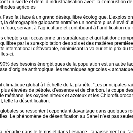
ont un siècle et demi d’industrialisation avec: la combustion de
éthodes agricoles
na Faso fait face à un grand déséquilibre écologique. L’explosi
nt, la démographie galopante entraîne un nombre plus élevé d’ut
’eau, servant à l’agriculture et contribuant à l’aridification du 
s cheptels qui occasionne un surpâturage et qui fait donc rompre 
quilibre par la surexploitation des sols et des matières premiè
te international défavorable, minimisant la valeur et le prix du 
les-ci.
à 90% des besoins énergétiques de la population est un autre fac
ousse d’origine anthropique, les techniques agricoles « archaïqu
climatique global à l’échelle de la planète. “Les principales r
n plus élevées de pétrole, d’essence et de charbon, la coupe des
 le méthane, les oxydes nitreux et azoteux et les Chlorofluoro
telle la désertification.
obales se ressentent cependant davantage dans quelques région
e elles. Le phénomène de désertification au Sahel n’est pas se
mal répartie dans le temps et dans l’espace, l’abaissement ou l’