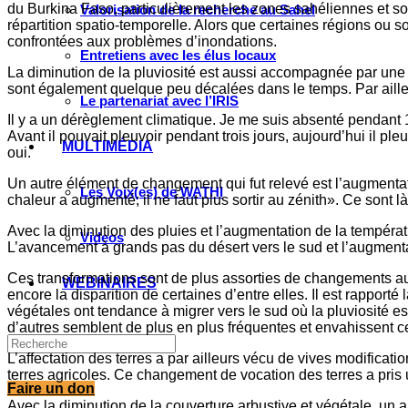
du Burkina Faso, particulièrement les zones sahéliennes et so
Valorisation de la recherche au Sahel
répartition spatio-temporelle. Alors que certaines régions ou so
confrontées aux problèmes d’inondations.
Entretiens avec les élus locaux
La diminution de la pluviosité est aussi accompagnée par une 
sont également quelque peu décalées dans le temps. Par ailleurs
Le partenariat avec l’IRIS
Il y a un dérèglement climatique. Je me suis absenté pendant 1
Avant il pouvait pleuvoir pendant trois jours, aujourd’hui il pl
MULTIMÉDIA
oui.
Un autre élément de changement qui fut relevé est l’augmentat
Les Voix(es) de WATHI
chaleur a augmenté; il ne faut plus sortir au zénith». Ce sont
Avec la diminution des pluies et l’augmentation de la températ
Videos
L’avancement à grands pas du désert vers le sud et l’augmenta
Ces transformations sont de plus assorties de changements au n
WEBINAIRES
encore la disparition de certaines d’entre elles. Il est rapport
végétales ont tendance à migrer vers le sud où la pluviosité e
d’autres semblent de plus en plus fréquentes et envahissent cer
L’affectation des terres a par ailleurs vécu de vives modificat
terres agricoles. Ce changement de vocation des terres a pris un
Faire un don
Avec la diminution de la couverture arbustive et végétale, un 