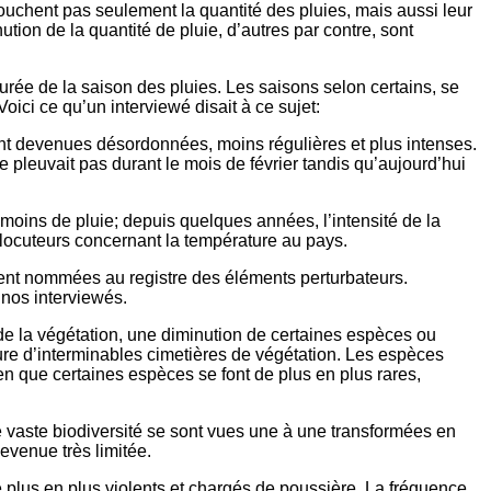
ouchent pas seulement la quantité des pluies, mais aussi leur
tion de la quantité de pluie, d’autres par contre, sont
rée de la saison des pluies. Les saisons selon certains, se
oici ce qu’un interviewé disait à ce sujet:
sont devenues désordonnées, moins régulières et plus intenses.
ne pleuvait pas durant le mois de février tandis qu’aujourd’hui
moins de pluie; depuis quelques années, l’intensité de la
rlocuteurs concernant la température au pays.
mment nommées au registre des éléments perturbateurs.
 nos interviewés.
 de la végétation, une diminution de certaines espèces ou
allure d’interminables cimetières de végétation. Les espèces
en que certaines espèces se font de plus en plus rares,
une vaste biodiversité se sont vues une à une transformées en
devenue très limitée.
e plus en plus violents et chargés de poussière. La fréquence