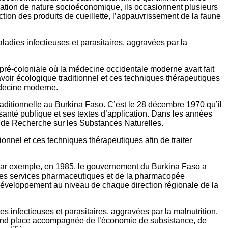
cation de nature socioéconomique, ils occasionnent plusieurs
uction des produits de cueillette, l’appauvrissement de la faune
ladies infectieuses et parasitaires, aggravées par la
 pré-coloniale où la médecine occidentale moderne avait fait
savoir écologique traditionnel et ces techniques thérapeutiques
médecine moderne.
aditionnelle au Burkina Faso. C’est le 28 décembre 1970 qu’il
anté publique et ses textes d’application. Dans les années
ut de Recherche sur les Substances Naturelles.
tionnel et ces techniques thérapeutiques afin de traiter
le. Par exemple, en 1985, le gouvernement du Burkina Faso a
on des services pharmaceutiques et de la pharmacopée
le développement au niveau de chaque direction régionale de la
s infectieuses et parasitaires, aggravées par la malnutrition,
e prend place accompagnée de l’économie de subsistance, de