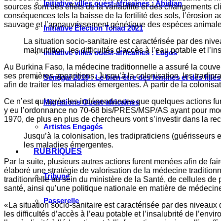
Initiative villes ouest-africaines : Abidjan
sources sont des effets de la variabilité et des changements 
conséquences tels la baisse de la fertilité des sols, l’érosion
sauvage et l’appauvrissement génétique des espèces animales
Initiative Élection Tchad 2021
La situation socio-sanitaire est caractérisée par des ni
malnutrition, les difficultés d’accès à l’eau potable et l’
Initiative villes ouest-africaines : Lagos
Au Burkina Faso, la médecine traditionnelle a assuré la couver
ses premières apparitions. Jusqu’à la colonisation, les tradipr
Sénégal 2019 : Le bien-être des femmes et des fille
afin de traiter les maladies émergentes. À partir de la colonisa
Ce n’est qu’après les indépendances que quelques actions fure
Migrations Ouest-africaines
y eu l’ordonnance no 70-68 bis/PRES/MSP/AS ayant pour modifi
1970, de plus en plus de chercheurs vont s’investir dans la re
Artistes Engagés
Jusqu’à la colonisation, les tradipraticiens (guérisseurs 
les maladies émergentes.
RUBRIQUES
Par la suite, plusieurs autres actions furent menées afin de f
élaboré une stratégie de valorisation de la médecine tradition
Tribune
traditionnelle au sein du ministère de la Santé, de cellules d
santé, ainsi qu’une politique nationale en matière de médecin
Passerelle
«La situation socio-sanitaire est caractérisée par des niveaux
les difficultés d’accès à l’eau potable et l’insalubrité de l