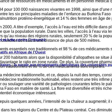
suffisance de ressources en médicaments et en personnel médical q
 pour 100 000 naissances vivantes en 1998, ainsi que d’une mort
ontre les six principales maladies de l’enfance au Burkina Faso 
alnutrition protéino-énergétique et 14 % des femmes en âge de 
n 2000. A titre d’exemple, l’accès à l’eau est très difficile dan
ue la population rurale. Dans les villes, l’accès à l’eau via les
ors qu’au niveau des régions rurales, seulement 20 % de la popu
 et lutte contre l’impunité
r chercher de l’eau à une distance de plus de 500 mètres.
ts essentiels non traditionnels et 98 % de ces médicaments s
tifs en Afrique de l’Ouest
r 200 habitants alors que la disponibilité d’allopathes se situe
 davantage le ratio en zone rurale. De plus, la couverture phar
ritaires : la parole aux enseignants-chercheurs des universités p
n traditionnels et 98 % de ces médicaments sont importés.
a médecine traditionnelle, et ce, depuis la nuit des temps, cons
médecine traditionnelle burkinabé, elles restent une très infime
r ou soulager une variété de pathologies courantes telles le palu
a Faso en matière de santé. La flore est diversifiée et très ri
otentiel économique intéressant.
puis quelques années, l’intensité de la chaleur a augmenté; il ne
ie dans les régions du Centre et du Plateau central. Ces diminut