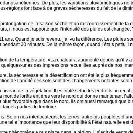
udanosahéliennes. De plus, les variations pluviométriques ne t
us-régions font face à de graves sècheresses du fait de la diminu
prolongation de la saison sèche et un raccourcissement de la du
, il nous est rapporté que l’intensité des pluies est changée. V
1 ans. Quand je suis revenu, j’ai vu la différence. Les pluies 
eut pendant 30 minutes. De la même façon, quand j’étais petit, il 
ion de la température. «La chaleur a augmenté depuis qu’il y a 
 là quelques-unes des impressions recueillies auprès de nos inte
ure, la sécheresse et la désertification ont été le plus fréque
tion de l’aridité des sols sont des changements notables selon
iveau de la végétation. Il est noté selon les endroits un recul
é la mort de forêts entières vers le nord qui donne maintenant l’
st plus favorable que dans le nord. Ils ont aussi remarqué que bi
taines parties du territoire.
ions. Selon nos interlocuteurs, les terres, autrefois peuplées d’
e telle importance que leur disponibilité à l’état naturelle est 
autre phénomène a pris place dans la région. Il s’agit de vents d