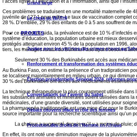
l’accès limité à l’éducation et à l’information, ainsi que l’in
Grand large
Ces problèmes se traduisent en une mortalité maternelle de 484
juvénile de 127,1 pour mille. Le taux de vaccination complet c
Le choix de WATHI
28 %. D’emblée, 29 % des enfants de 0 à 5 ans souffrent de m
Pour ce qui est du sida, la prévalence est de 10 % d’infectés e
PROJETS
système d’éducation, la population urbaine est mieux desservie q
protégés atteignait environ 45 % de la population en 1996, al
Justice pour les victimes des crimes graves au Sahel
tiers, les ménages ruraux du Burkina Faso ayant besoin d’alle
Seulement 30 % des Burkinabés ont accès aux médicamen
Renforcement et transformation des systèmes éduca
Au Burkina Faso, on estime la présence d’un tradipraticien pou
se localisent majoritairement en milieu urbain, ce qui diminue
Élection présidentielle Sénégal 2024, réformes prio
30 % des Burkinabés ont accès aux médicaments essentiels no
La technique thérapeutique la plus couramment utilisée dans l
Conversations sur l’avenir du Sahel
les substances animales et minérales soient utilisées dans la 
médicinales, d’une grande diversité, sont utilisées pour soigne
La pharmacopée traditionnelle est une mine d’or pour le Burkin
Débats citoyens place et rôle des femmes
source importante pour la recherche scientifique ainsi qu’un p
La chaleur a augmenté depuis qu’il y a moins de pluie; de
Protection des droits de l’Homme en Afrique
En effet, ils ont noté une diminution majeure de la pluviométr