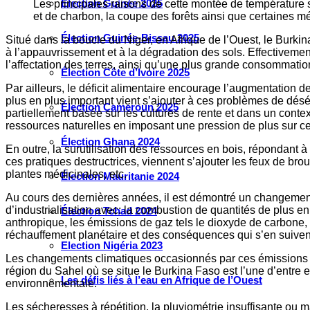
Élection Guinée 2025
Les principales raisons de cette montée de température s
et de charbon, la coupe des forêts ainsi que certaines m
Élection Guinée-Bissau 2025
Situé dans la boucle du Niger, en Afrique de l’Ouest, le Burki
à l’appauvrissement et à la dégradation des sols. Effectiveme
l’affectation des terres, ainsi qu’une plus grande consommation d
Élection Côte d’Ivoire 2025
Par ailleurs, le déficit alimentaire encourage l’augmentation de
plus en plus important vient s’ajouter à ces problèmes de désé
Élection Cameroun 2025
partiellement basée sur les cultures de rente et dans un contex
ressources naturelles en imposant une pression de plus sur cel
Élection Ghana 2024
En outre, la surutilisation des ressources en bois, répondant 
ces pratiques destructrices, viennent s’ajouter les feux de br
plantes médicinales, etc.
Élection Mauritanie 2024
Au cours des dernières années, il est démontré un changement 
d’industrialisation avec: la combustion de quantités de plus e
Élection Tchad 2024
anthropique, les émissions de gaz tels le dioxyde de carbone,
réchauffement planétaire et des conséquences qui s’en suivent, 
Election Nigéria 2023
Les changements climatiques occasionnés par ces émissions gl
région du Sahel où se situe le Burkina Faso est l’une d’entr
Les défis liés à l’eau en Afrique de l’Ouest
environnementale.
Les sécheresses à répétition, la pluviométrie insuffisante ou 