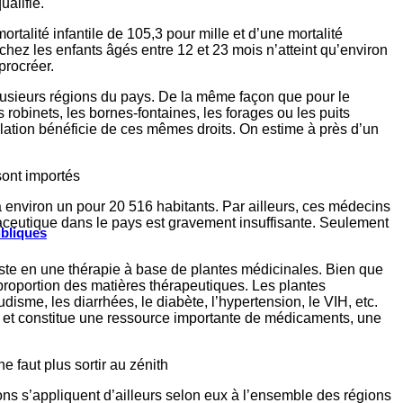
ualifié.
alité infantile de 105,3 pour mille et d’une mortalité
chez les enfants âgés entre 12 et 23 mois n’atteint qu’environ
procréer.
s plusieurs régions du pays. De la même façon que pour le
 robinets, les bornes-fontaines, les forages ou les puits
lation bénéficie de ces mêmes droits. On estime à près d’un
ont importés
 à environ un pour 20 516 habitants. Par ailleurs, ces médecins
maceutique dans le pays est gravement insuffisante. Seulement
ubliques
iste en une thérapie à base de plantes médicinales. Bien que
 proportion des matières thérapeutiques. Les plantes
disme, les diarrhées, le diabète, l’hypertension, le VIH, etc.
che et constitue une ressource importante de médicaments, une
 faut plus sortir au zénith
ions s’appliquent d’ailleurs selon eux à l’ensemble des régions