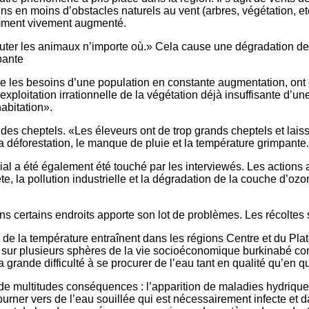
 en moins d’obstacles naturels au vent (arbres, végétation, etc.)
remment vivement augmenté.
outer les animaux n’importe où.» Cela cause une dégradation des 
pante
ire les besoins d’une population en constante augmentation, on
xploitation irrationnelle de la végétation déjà insuffisante d’un
abitation».
 des cheptels. «Les éleveurs ont de trop grands cheptels et lai
la déforestation, le manque de pluie et la température grimpante.
a été également été touché par les interviewés. Les actions a
te, la pollution industrielle et la dégradation de la couche d’oz
 certains endroits apporte son lot de problèmes. Les récoltes s
on de la température entraînent dans les régions Centre et du P
ir sur plusieurs sphères de la vie socioéconomique burkinabé c
 grande difficulté à se procurer de l’eau tant en qualité qu’en q
uit de multitudes conséquences : l’apparition de maladies hydriqu
ourner vers de l’eau souillée qui est nécessairement infecte et 