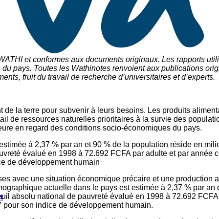
 WATHI et conformes aux documents originaux. Les rapports utili
du pays. Toutes les Wathinotes renvoient aux publications origi
nts, fruit du travail de recherche d
’
universitaires et d
’
experts.
la terre pour subvenir à leurs besoins. Les produits alimentaire
tail de ressources naturelles prioritaires à la survie des popul
ajeure en regard des conditions socio-économiques du pays.
stimée à 2,37 % par an et 90 % de la population réside en mil
auvreté évalué en 1998 à 72.692 FCFA par adulte et par année c
dice de développement humain
es avec une situation économique précaire et une production a
ographique actuelle dans le pays est estimée à 2,37 % par an et
uil absolu national de pauvreté évalué en 1998 à 72.692 FCFA p
t
77 pour son indice de développement humain.