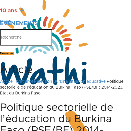
10 ans
🎉
Menu
ÉVÉNEMENTS
PUBLICATIONS
Faire un don
Article
Accueil
Wathinote élection Burkina situation éducative
Politique
sectorielle de l’éducation du Burkina Faso (PSE/BF) 2014-2023,
Etat du Burkina Faso
Politique sectorielle de
l’éducation du Burkina
Faso (PSE/BF) 2014-