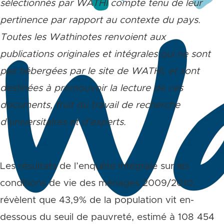
sélectionnés par WATHI compte tenu de leur
pertinence par rapport au contexte du pays.
Toutes les Wathinotes renvoient aux
publications originales et intégrales qui ne sont
pas hébergées par le site de WATHI, et sont
destinées à promouvoir la lecture de ces
documents, fruit du travail de recherche
d’universitaires et d’experts.
Les résultats de l’enquête intégrale sur les
conditions de vie des ménages 2009/2010,
révèlent que 43,9% de la population vit en-
dessous du seuil de pauvreté, estimé à 108 454