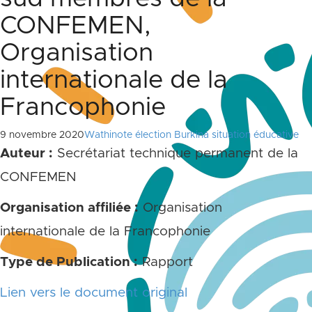
CONFEMEN,
Organisation
internationale de la
Francophonie
9 novembre 2020
Wathinote élection Burkina situation éducative
Auteur :
Secrétariat technique permanent de la
CONFEMEN
Organisation affiliée :
Organisation
internationale de la Francophonie
Type de Publication :
Rapport
Lien vers le document original