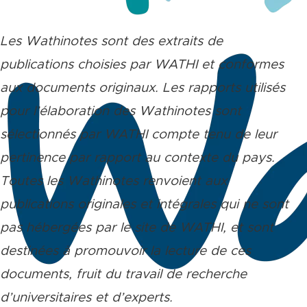
Les Wathinotes sont des extraits de
publications choisies par WATHI et conformes
aux documents originaux. Les rapports utilisés
pour l’élaboration des Wathinotes sont
sélectionnés par WATHI compte tenu de leur
pertinence par rapport au contexte du pays.
Toutes les Wathinotes renvoient aux
publications originales et intégrales qui ne sont
pas hébergées par le site de WATHI, et sont
destinées à promouvoir la lecture de ces
documents, fruit du travail de recherche
d’universitaires et d’experts.