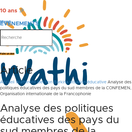
10 ans
🎉
Menu
ÉVÉNEMENTS
PUBLICATIONS
Faire un don
Article
Accueil
Wathinote élection Burkina situation éducative
Analyse des
politiques éducatives des pays du sud membres de la CONFEMEN,
Organisation internationale de la Francophonie
Analyse des politiques
éducatives des pays du
sud membres de la