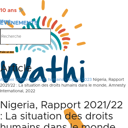
10 ans
🎉
Menu
ÉVÉNEMENTS
PUBLICATIONS
Faire un don
Article
Accueil
Wathinote droits humains - Nigeria 2023
Nigeria, Rapport
2021/22 : La situation des droits humains dans le monde, Amnesty
International, 2022
Nigeria, Rapport 2021/22
: La situation des droits
humains dans le monde,