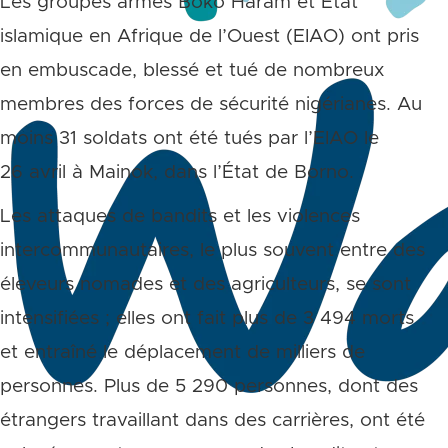
Les groupes armés Boko Haram et État
islamique en Afrique de l’Ouest (EIAO) ont pris
en embuscade, blessé et tué de nombreux
membres des forces de sécurité nigérianes. Au
moins 31 soldats ont été tués par l’EIAO le
26 avril à Mainok, dans l’État de Borno.
Les attaques de bandits et les violences
intercommunautaires, le plus souvent entre des
éleveurs nomades et des agriculteurs, se sont
intensifiées ; elles ont fait plus de 3 494 morts
et entraîné le déplacement de milliers de
personnes. Plus de 5 290 personnes, dont des
étrangers travaillant dans des carrières, ont été