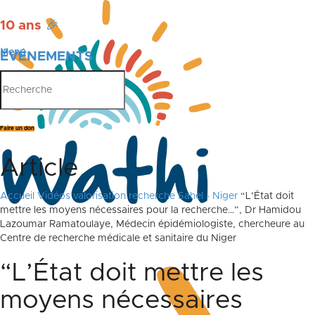
10 ans
🎉
Menu
ÉVÉNEMENTS
PUBLICATIONS
Faire un don
Article
Accueil
Vidéos valorisation recherche Sahel - Niger
“L’État doit
mettre les moyens nécessaires pour la recherche…”, Dr Hamidou
Lazoumar Ramatoulaye, Médecin épidémiologiste, chercheure au
Centre de recherche médicale et sanitaire du Niger
“L’État doit mettre les
moyens nécessaires