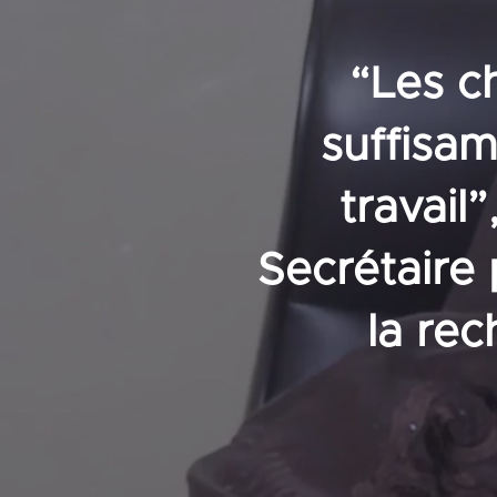
“Les c
suffisa
travail
Secrétaire
la re