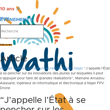
10 ans
🎉
Menu
ÉVÉNEMENTS
PUBLICATIONS
Faire un don
Article
Accueil
Vidéos valorisation recherche Sahel - Niger
“J’appelle l’État
à se pencher sur les innovations des jeunes sur lesquelles il peut
s’appuyer pour faire de grandes réalisations”, Mamane Amadou
Alassane, ingénieur en informatique et électronique à Niger FPV
Drone
“J’appelle l’État à se
pencher sur les