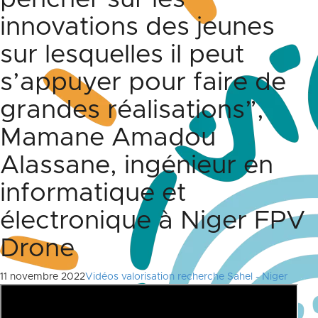
innovations des jeunes
sur lesquelles il peut
s’appuyer pour faire de
grandes réalisations”,
Mamane Amadou
Alassane, ingénieur en
informatique et
électronique à Niger FPV
Drone
11 novembre 2022
Vidéos valorisation recherche Sahel - Niger