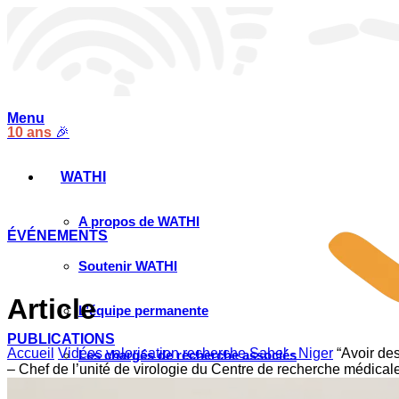
Menu
10 ans
🎉
WATHI
A propos de WATHI
ÉVÉNEMENTS
Soutenir WATHI
Article
L’équipe permanente
PUBLICATIONS
Accueil
Vidéos valorisation recherche Sahel - Niger
“Avoir de
Les chargés de recherche associés
– Chef de l’unité de virologie du Centre de recherche médicale