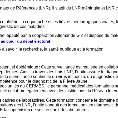
ionaux de Références (LNR). Il s’agit du LNR méningite et LNR c
 diphtérie, la coqueluche et les fièvres hémorragiques virales, l
iagnostic de ces maladies.
el épaulé par la coopération Allemande GIZ et dispose du maté
s au cœur du débat électoral
à savoir, la recherche, la santé publique et la formation.
otentiel épidémique : Cette surveillance est réalisée en collabo
pidémies. Ainsi, à travers les trois LNR, l’unité assure le diagn
de la surveillance sentinelle du virus influenza, du diagnostic d
ompétence pour le diagnostic de la Fièvre Jaune.
autres unités du CERMES, le personnel médical des formations sa
unité collabore également avec des institutions du Réseau Intern
adres de laboratoires. Cette formation concerne le domaine du
ibutions des LNR, l’unité conduit des formations en diagnostic de
E la supervision de ses réseaux de laboratoires.