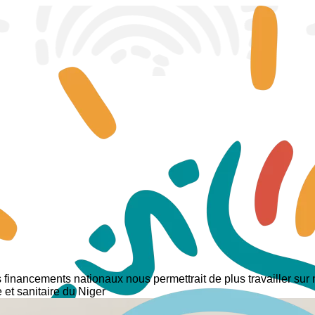
s financements nationaux nous permettrait de plus travailler su
 et sanitaire du Niger