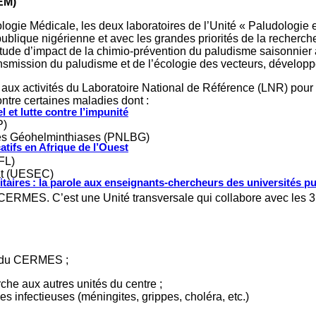
EM)
ologie Médicale, les deux laboratoires de l’Unité « Paludologie
ublique nigérienne et avec les grandes priorités de la recherche 
étude d’impact de la chimio-prévention du paludisme saisonnier
nsmission du paludisme et de l’écologie des vecteurs, développ
 aux activités du Laboratoire National de Référence (LNR) pour l
ntre certaines maladies dont :
 et lutte contre l’impunité
P)
 les Géohelminthiases (PNLBG)
tifs en Afrique de l’Ouest
FL)
at (UESEC)
ritaires : la parole aux enseignants-chercheurs des universités p
 CERMES. C’est une Unité transversale qui collabore avec les 3 a
és du CERMES ;
che aux autres unités du centre ;
s infectieuses (méningites, grippes, choléra, etc.)