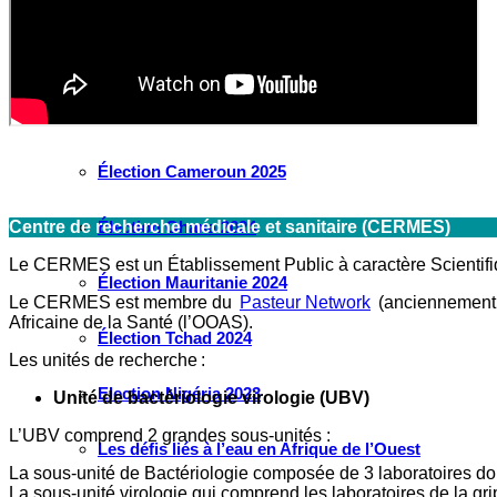
Élection Guinée 2025
Élection Guinée-Bissau 2025
Élection Côte d’Ivoire 2025
Élection Cameroun 2025
Centre de recherche médicale et sanitaire (CERMES)
Élection Ghana 2024
Le CERMES est un Établissement Public à caractère Scientifiq
Élection Mauritanie 2024
Le CERMES est membre du
Pasteur Network
(anciennement ré
Africaine de la Santé (l’OOAS).
Élection Tchad 2024
Les unités de recherche :
Election Nigéria 2023
Unité de bactériologie virologie (UBV)
L’UBV comprend 2 grandes sous-unités :
Les défis liés à l’eau en Afrique de l’Ouest
La sous-unité de Bactériologie composée de 3 laboratoires don
La sous-unité virologie qui comprend les laboratoires de la gr