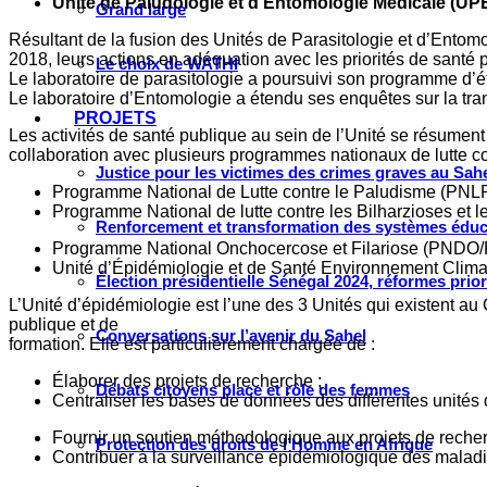
Unité de Paludologie et d’Entomologie Médicale (UP
Grand large
Résultant de la fusion des Unités de Parasitologie et d’Entom
2018, leurs actions en adéquation avec les priorités de santé p
Le choix de WATHI
Le laboratoire de parasitologie a poursuivi son programme d’
Le laboratoire d’Entomologie a étendu ses enquêtes sur la tra
PROJETS
Les activités de santé publique au sein de l’Unité se résument
collaboration avec plusieurs programmes nationaux de lutte co
Justice pour les victimes des crimes graves au Sahel
Programme National de Lutte contre le Paludisme (PNL
Programme National de lutte contre les Bilharzioses et
Renforcement et transformation des systèmes éduca
Programme National Onchocercose et Filariose (PNDO/
Unité d’Épidémiologie et de Santé Environnement Clim
Élection présidentielle Sénégal 2024, réformes prio
L’Unité d’épidémiologie est l’une des 3 Unités qui existent au
publique et de
Conversations sur l’avenir du Sahel
formation. Elle est particulièrement chargée de :
Élaborer des projets de recherche ;
Débats citoyens place et rôle des femmes
Centraliser les bases de données des différentes unit
Fournir un soutien méthodologique aux projets de recher
Protection des droits de l’Homme en Afrique
Contribuer à la surveillance épidémiologique des maladie