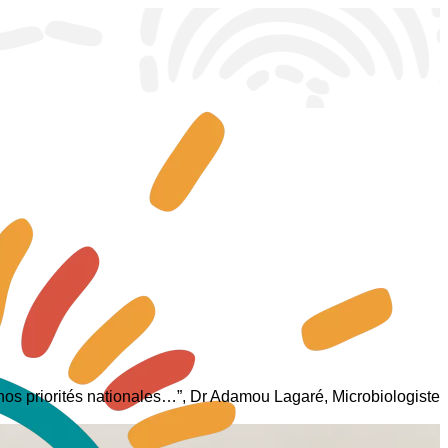
r nos priorités nationales…”, Dr Adamou Lagaré, Microbiologiste