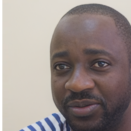
WATHI se dévoile en deux films
Facebook
L’association
Nos partenaires
Twitter
LE DÉBAT
Débat – Entrepreneuriat en Afrique de l’Ouest
LinkedIn
Afrique de l’Ouest – États Unis d’Amérique
Changement climatique 2022
YouTube
Les relations entre l’Afrique de l’Ouest et l’Europe 
Enseignement supérieur 2021