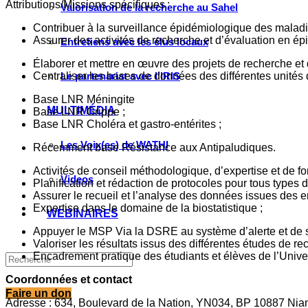
Attributions/Missions spécifiques :
Valorisation de la recherche au Sahel
Contribuer à la surveillance épidémiologique des malad
Assurer des activités de recherche et d’évaluation en ép
Entretiens avec les élus locaux
Élaborer et mettre en œuvre des projets de recherche et 
Centraliser les bases de données des différentes unit
Le partenariat avec l’IRIS
Base LNR Méningite
MULTIMÉDIA
Base LNR Grippe ;
Base LNR Choléra et gastro-entérites ;
Les Voix(es) de WATHI
Récemment base Résistance aux Antipaludiques.
Activités de conseil méthodologique, d’expertise et de 
Videos
Planification et rédaction de protocoles pour tous types d
Assurer le recueil et l’analyse des données issues des e
Expertise dans le domaine de la biostatistique ;
WEBINAIRES
Appuyer le MSP Via la DSRE au système d’alerte et de 
Valoriser les résultats issus des différentes études de re
Encadrement pratique des étudiants et élèves de l’Unive
Coordonnées et contact
Faire un don
Adresse : 634, Boulevard de la Nation, YN034, BP 10887 Nia