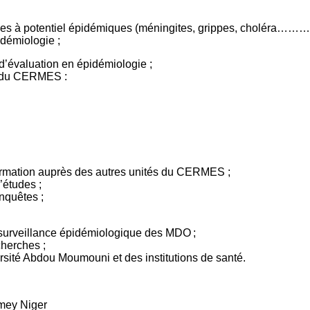
ies à potentiel épidémiques (méningites, grippes, choléra………)
idémiologie ;
d’évaluation en épidémiologie ;
és du CERMES :
formation auprès des autres unités du CERMES ;
’études ;
nquêtes ;
surveillance épidémiologique des MDO ;
cherches ;
rsité Abdou Moumouni et des institutions de santé.
mey Niger