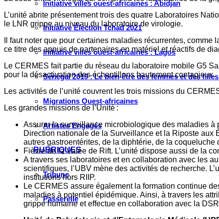
Initiative villes ouest-africaines : Abidjan
L’unité abrite présentement trois des quatre Laboratoires Nat
le LNR grippe au niveau du laboratoire de virologie.
Initiative Élection Tchad 2021
Il faut noter que pour certaines maladies récurrentes, comme la
ce titre des appuis de partenaires en matériel et réactifs de d
Initiative villes ouest-africaines : Lagos
Le CERMES fait partie du réseau du laboratoire mobile G5 Sah
pour la désactivation des échantillons hautement contagieux.
Sénégal 2019 : Le bien-être des femmes et des fille
Les activités de l’unité couvrent les trois missions du CERMES 
Migrations Ouest-africaines
Les grandes missions de l’Unité :
Assurer la surveillance microbiologique des maladies à p
Artistes Engagés
Direction nationale de la Surveillance et la Riposte aux É
autres gastroentérites, de la diphtérie, de la coqueluche 
RUBRIQUES
Fièvre de la Valée de Rift. L’unité dispose aussi de la c
A travers ses laboratoires et en collaboration avec les 
scientifiques, l’UBV mène des activités de recherche. L’
Tribune
institutions hors RIIP.
Le CERMES assure également la formation continue des c
maladies à potentiel épidémique. Ainsi, à travers les attr
Passerelle
grippe humaine et effectue en collaboration avec la DSR