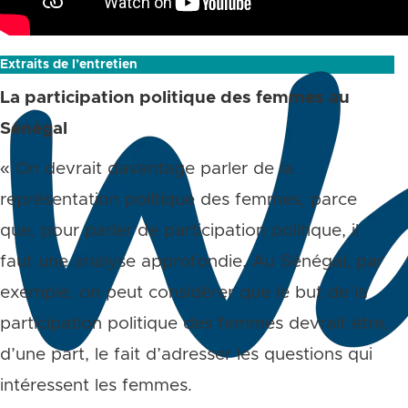
Extraits de l’entretien
La participation politique des femmes au
Sénégal
« On devrait davantage parler de la
représentation politique des femmes, parce
que, pour parler de participation politique, il
faut une analyse approfondie. Au Sénégal, par
exemple, on peut considérer que le but de la
participation politique des femmes devrait être,
d’une part, le fait d’adresser les questions qui
intéressent les femmes.