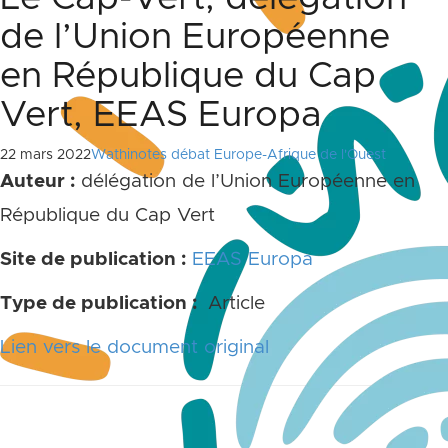
de l’Union Européenne
en République du Cap
Vert, EEAS Europa
22 mars 2022
Wathinotes débat Europe-Afrique de l'Ouest
Auteur
:
délégation de l’Union Européenne en
République du Cap Vert
Site de publication
:
EEAS Europa
Type de publication
:
Article
Lien vers le document original