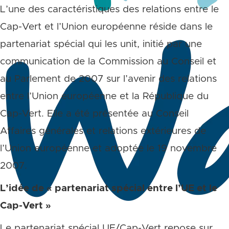
L’une des caractéristiques des relations entre le
Cap-Vert et l’Union européenne réside dans le
partenariat spécial qui les unit, initié par une
communication de la Commission au Conseil et
au Parlement de 2007 sur l’avenir des relations
entre l’Union européenne et la République du
Cap-Vert. Elle a été présentée au Conseil
Affaires générales et relations extérieures de
l’Union européenne et adoptée le 19 novembre
2007.
L’idée de « partenariat spécial entre l’UE et le
Cap-Vert »
Le partenariat spécial UE/Cap-Vert repose sur