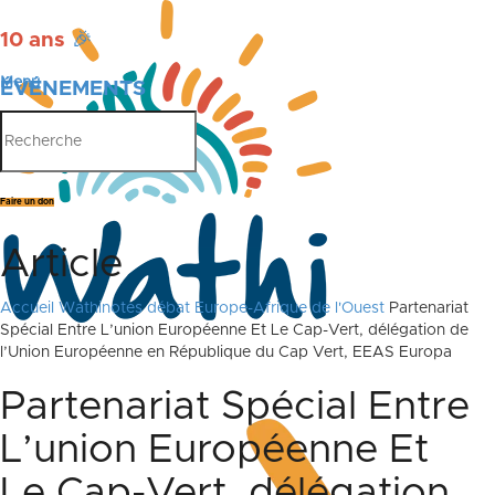
10 ans
🎉
Menu
ÉVÉNEMENTS
PUBLICATIONS
Faire un don
Article
Accueil
Wathinotes débat Europe-Afrique de l'Ouest
Partenariat
Spécial Entre L’union Européenne Et Le Cap-Vert, délégation de
l’Union Européenne en République du Cap Vert, EEAS Europa
Partenariat Spécial Entre
L’union Européenne Et
Le Cap-Vert, délégation