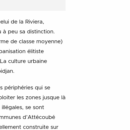
lui de la Riviera,
 peu sa distinction.
forme de classe moyenne)
nisation élitiste
 La culture urbaine
idjan.
es périphéries qui se
oiter les zones jusque là
 illégales, se sont
 communes d’Attécoubé
ellement construite sur