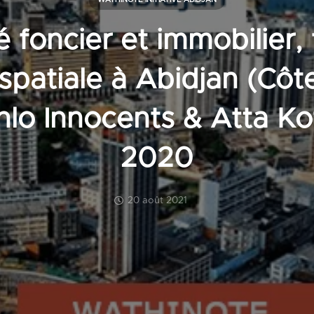
WATHINOTE INITIATIVE ABIDJAN
foncier et immobilier,
spatiale à Abidjan (Côte 
nlo Innocents & Atta Kof
2020
20 août 2021