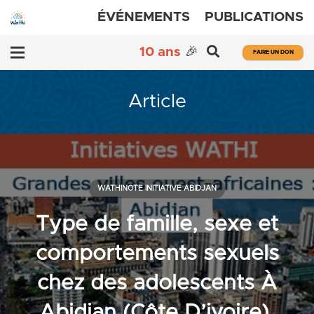
ÉVÉNEMENTS
PUBLICATIONS
10 ans
🎉
FAIRE UN DON
Article
WATHINOTE INITIATIVE ABIDJAN
Type de famille, sexe et
comportements sexuels
chez des adolescents À
Abidjan (Côte D’ivoire),