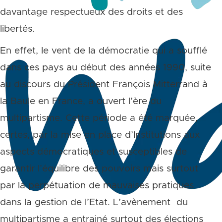
davantage respectueux des droits et des
libertés.
En effet, le vent de la démocratie qui a soufflé
dans ces pays au début des années 1990, suite
au discours du Président François Mitterrand à
la Baule en France, a ouvert l’ère du
multipartisme. Cette période a été marquée,
certes, par la mise en place d’Institutions aux
aspects démocratiques et susceptibles de
garantir l’équilibre des pouvoirs mais surtout
par la perpétuation de mauvaises pratiques
dans la gestion de l’Etat. L’avènement du
multipartisme a entrainé surtout des élections