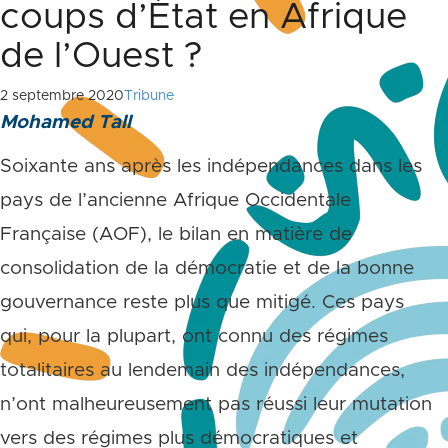
coups d’État en Afrique
de l’Ouest ?
2 septembre 2020
Tribune
Mohamed Tall
Soixante ans après les indépendances dans les
pays de l’ancienne Afrique Occidentale
Française (AOF), le bilan en matière de
consolidation de la démocratie et de la bonne
gouvernance reste plus que mitigé. Ces pays
qui, pour la plupart, ont connu des régimes
totalitaires au lendemain des indépendances,
n’ont malheureusement pas réussi leur mutation
vers des régimes plus démocratiques et