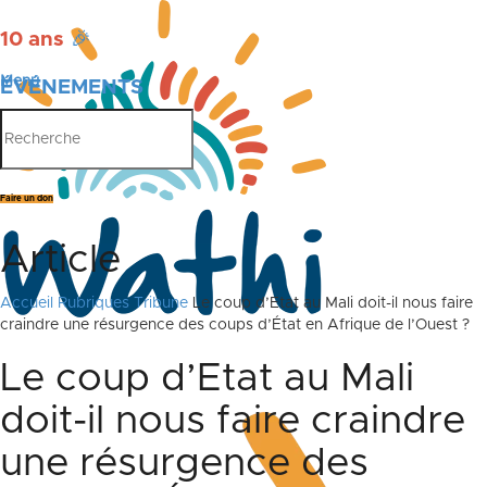
10 ans
🎉
Menu
ÉVÉNEMENTS
PUBLICATIONS
Faire un don
Article
Accueil
Rubriques
Tribune
Le coup d’Etat au Mali doit-il nous faire
craindre une résurgence des coups d’État en Afrique de l’Ouest ?
Le coup d’Etat au Mali
doit-il nous faire craindre
une résurgence des