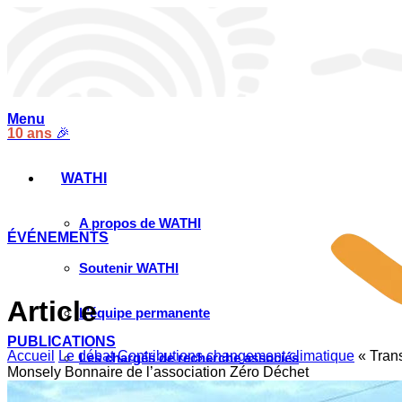
Menu
10 ans
🎉
WATHI
A propos de WATHI
ÉVÉNEMENTS
Soutenir WATHI
Article
L’équipe permanente
PUBLICATIONS
Accueil
Le débat
Contributions changement climatique
« Tran
Les chargés de recherche associés
Monsely Bonnaire de l’association Zéro Déchet