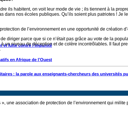
e ils habitent, on voit leur mode de vie ; ils tiennent à la propr
dans nos écoles publiques. Qu’ils soient plus patriotes ! Je leur
protection de l’environnement en une opportunité de création d
ain de diriger parce que si ce n’était pas grâce au vote de la popu
r à un niveau de déception et de colère incontrôlables. Il faut pre
 et lutte contre l’impunité
.
tifs en Afrique de l’Ouest
ritaires : la parole aux enseignants-chercheurs des universités p
», une association de protection de l’environnement qui milite 