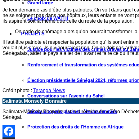
Grand large
Je leur demanderais d’être plus patriotes. On voit dans quel cadr
ne se soignent pas dans nos hôpitaux, leurs enfants ne vont pas 
Le choix de WATHI
ils aspirent soit la même que celle du reste de la population.
On parle de chômage alors qu’on pourrait transformer la 
PROJETS
Il faut être patriote et respecter la population qu’ils sont entr
voulait plus d’eux, ils n’y pourraient rien. On ne doit pas arrive
Justice pour les victimes des crimes graves au Sahel
Sénégalais, aider le pays à aller de l’avant et faire ce qu’il faut
Renforcement et transformation des systèmes éduca
Élection présidentielle Sénégal 2024, réformes prio
Crédit photo :
Teranga News
Conversations sur l’avenir du Sahel
Salimata Monsely Bonnaire
Débats citoyens place et rôle des femmes
Salimata Monsely Bonnaire est la directrice de « Zéro Déchets 
Sénégal.
Protection des droits de l’Homme en Afrique