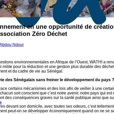
onnement en une opportunité de créatio
association Zéro Déchet
Abdou Ndour
uestions environnementales en Afrique de l’Ouest, WATHI a renc
i milite pour la réduction et une gestion plus durable des déch
ment et du cadre de vie au Sénégal.
e vie des Sénégalais sans freiner le développement du pays 
place certains mécanismes et des lois afin de veiller à une certa
chacun soit conscient que c’est notre avenir, notre pays qui est en
ont des conséquences graves sur la santé publique ainsi que sur
t
res devant son domicile, avec toutes ses odeurs, c’est tellement
ment peut-on se développer économiquement quand on ne se se