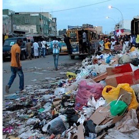
WATHI se dévoile en deux films
Facebook
L’association
Nos partenaires
Twitter
LE DÉBAT
Débat – Entrepreneuriat en Afrique de l’Ouest
LinkedIn
Afrique de l’Ouest – États Unis d’Amérique
Changement climatique 2022
YouTube
Les relations entre l’Afrique de l’Ouest et l’Europe 
Enseignement supérieur 2021