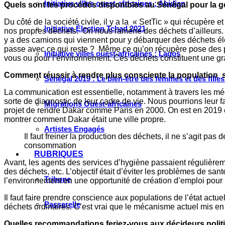
Initiative villes ouest-africaines : Abidjan
Quels sont les procédés disponibles au Sénégal pour la g
Du côté de la société civile, il y a la « SetTic » qui récupère 
Initiative Élection Tchad 2021
nos propres déchets. On nous ramène des déchets d’ailleurs. Nos
y a des camions qui viennent pour y débarquer des déchets él
passe avec ce qui reste ? Même ce qu’on récupère pose des pr
Initiative villes ouest-africaines : Lagos
vous ou pour l’environnement. Ces déchets constituent une gr
Comment réussir à rendre plus consciente la population su
Sénégal 2019 : Le bien-être des femmes et des fille
La communication est essentielle, notamment à travers les média
sorte de diagnostic de leur cadre de vie. Nous pourrions leur fa
Migrations Ouest-africaines
projet de rendre Dakar comme Paris en 2000. On est en 2019 e
montrer comment Dakar était une ville propre.
Artistes Engagés
Il faut freiner la production des déchets, il ne s’agit pas
consommation
RUBRIQUES
Avant, les agents des services d’hygiène passaient régulièreme
des déchets, etc. L’objectif était d’éviter les problèmes de sa
Tribune
l’environnement en une opportunité de création d’emploi pour 
Il faut faire prendre conscience aux populations de l’état act
Passerelle
déchets ordinaires. C’est vrai que le mécanisme actuel mis en 
Quelles recommandations feriez-vous aux décideurs polit