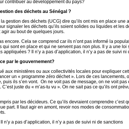
our contribuer au développement du pays?
gestion des déchets au Sénégal ?
a gestion des déchets (UCG) dire qu’ils ont mis en place une app
ur signaler les déchets qu’ils soient solides ou liquides et le
t agir au bout de quelques jours.
s encore. Cela se comprend car ils n’ont pas informé la populat
 qui sont en place et qui ne servent pas non plus. Il y a une loi
 appliquées ? Il n’y a pas d’application, il n’y a pas de suivi ni
lace par le gouvernement?
bué aux ministères ou aux collectivités locales pour expliquer 
r lancer un « programme zéro déchet ». Lors de ces lancements, o
e, puis ils s’en vont. On ne voit pas de message, on ne voit pas d
 C’est juste du « m’as-tu vu ». On ne sait pas ce qu’ils ont pré
pris par les décideurs. Ce qu’ils devraient comprendre c’est qu’i
que part. Il faut agir en amont, revoir nos modes de consommatio
ts.
 n’y a pas d’application, il n’y a pas de suivi ni de sanctions