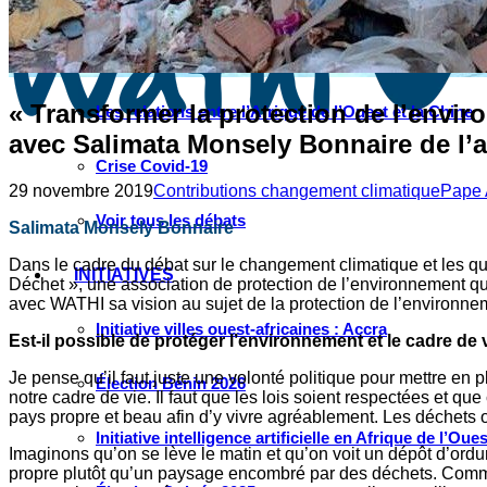
Instagram
Les industries culturelles et créatives
Réseaux sociaux
« Transformer la protection de l’envir
Les relations entre l’Afrique de l’Ouest et la Chine
avec Salimata Monsely Bonnaire de l’
Crise Covid-19
29 novembre 2019
Contributions changement climatique
Pape 
Voir tous les débats
Salimata Monsely Bonnaire
Dans le cadre du débat sur le changement climatique et les q
INITIATIVES
Déchet », une association de protection de l’environnement qu
avec WATHI sa vision au sujet de la protection de l’environne
Initiative villes ouest-africaines : Accra
Est-il possible de protéger l’environnement et le cadre d
Je pense qu’il faut juste une volonté politique pour mettre en 
Élection Bénin 2026
notre cadre de vie. Il faut que les lois soient respectées et que 
pays propre et beau afin d’y vivre agréablement. Les déchets 
Initiative intelligence artificielle en Afrique de l’Oues
Imaginons qu’on se lève le matin et qu’on voit un dépôt d’ordu
propre plutôt qu’un paysage encombré par des déchets. Com