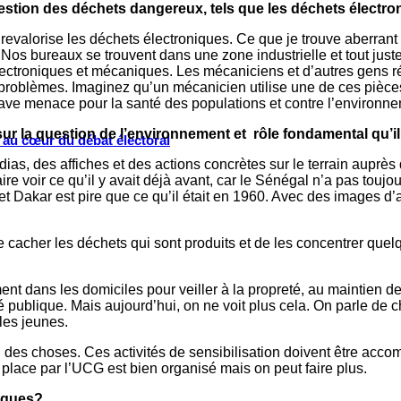
estion des déchets dangereux, tels que les déchets électr
et revalorise les déchets électroniques. Ce que je trouve aberrant
 bureaux se trouvent dans une zone industrielle et tout juste à 
ectroniques et mécaniques. Les mécaniciens et d’autres gens ré
oblèmes. Imaginez qu’un mécanicien utilise une de ces pièces 
ave menace pour la santé des populations et contre l’environne
r la question de l’environnement et rôle fondamental qu’il
s au cœur du débat électoral
s, des affiches et des actions concrètes sur le terrain auprès d
ire voir ce qu’il y avait déjà avant, car le Sénégal n’a pas toujo
t Dakar est pire que ce qu’il était en 1960. Avec des images d’
 de cacher les déchets qui sont produits et de les concentrer quel
nt dans les domiciles pour veiller à la propreté, au maintien de
nté publique. Mais aujourd’hui, on ne voit plus cela. On parle de
les jeunes.
uel des choses. Ces activités de sensibilisation doivent être a
place par l’UCG est bien organisé mais on peut faire plus.
iques?