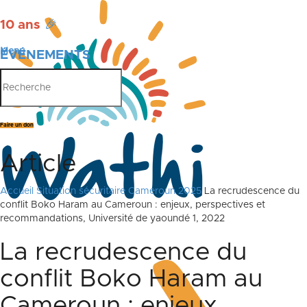
10 ans
🎉
Menu
ÉVÉNEMENTS
PUBLICATIONS
Faire un don
Article
Accueil
Situation sécuritaire Cameroun 2025
La recrudescence du
conflit Boko Haram au Cameroun : enjeux, perspectives et
recommandations, Université de yaoundé 1, 2022
La recrudescence du
conflit Boko Haram au
Cameroun : enjeux,