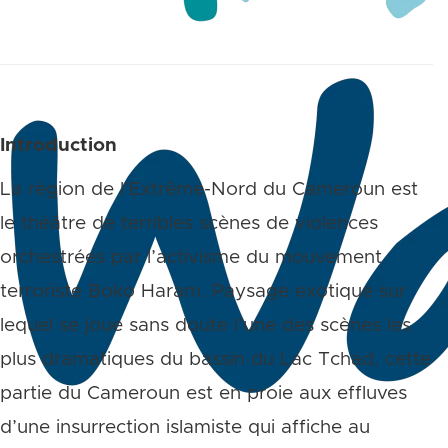
Introduction
La région de l’Extrême-Nord du Cameroun est
le théâtre de terribles scènes de violences
orchestrées par l’activisme du mouvement
terroriste Boko Haram. Paysage exotique sur
lequel se joue sans doute l’une des scènes les
plus dramatiques du bassin du Lac Tchad, cette
partie du Cameroun est en proie aux effluves
d’une insurrection islamiste qui affiche au