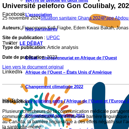
WATHI se dévoile en deux films
Université peleforo Gon Coulibaly, 20
Facebook
L’association
25 novembre 2024
situation sanitaire Ghana 2024
Pape Abdou
Auteurs
: Fiawomorm Kofi Fiagbe, Edem Kwasi Bakah, Jona
Nos partenaires
Site de publication
:
UPGC
Twitter
LE DÉBAT
Type de publication
: Article analysis
Date de publication
: 2023
Débat – Entrepreneuriat en Afrique de l’Ouest
Lien vers le document original
LinkedIn
Afrique de l’Ouest – États Unis d’Amérique
Changement climatique 2022
YouTube
Les relations entre l’Afrique de l’Ouest et l’Europe 
Introduction
Plusieurs chercheurs de la communication médicale partagent l
Enseignement supérieur 2021
communication médicale où il existe une barrière linguistique 
au Canada, la barrière linguistique a des effets négatifs sur l’
la santé elle-même.