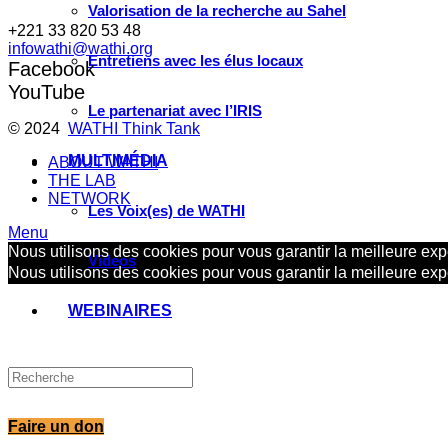
Valorisation de la recherche au Sahel
+221 33 820 53 48
infowathi@wathi.org
Entretiens avec les élus locaux
Facebook
YouTube
Le partenariat avec l’IRIS
© 2024
WATHI Think Tank
MULTIMÉDIA
ABOUT WATHI
THE LAB
NETWORK
Les Voix(es) de WATHI
Menu
Nous utilisons des cookies pour vous garantir la meilleure expé
Videos
Nous utilisons des cookies pour vous garantir la meilleure expé
WEBINAIRES
Faire un don