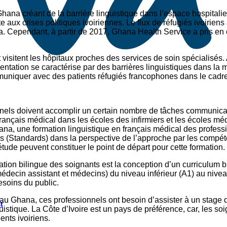
na créant de la barrière linguistique dans l’espace hospitalie
 aux crises politiques ivoiriennes. Le flux de réfugiés ivoiriens 
Cependant, à partir de 2017, Ghana Health Service a pris en c
visitent les hôpitaux proches des services de soin spécialisés. A
ntation se caractérise par des barrières linguistiques dans l
niquer avec des patients réfugiés francophones dans le cadre 
nels doivent accomplir un certain nombre de tâches communicativ
français médical dans les écoles des infirmiers et les écoles
na, une formation linguistique en français médical des profess
s (Standards) dans la perspective de l’approche par les compéten
de peuvent constituer le point de départ pour cette formation.
tion bilingue des soignants est la conception d’un curriculum bil
médecin assistant et médecins) du niveau inférieur (A1) au ni
esoins du public.
té au Ghana, ces professionnels ont besoin d’assister à un stage
t
istique. La Côte d’Ivoire est un pays de préférence, car, les soi
ents ivoiriens.