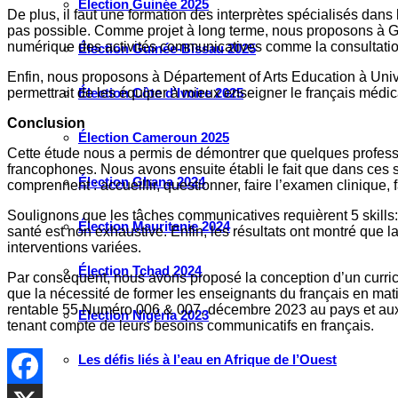
Élection Guinée 2025
De plus, il faut une formation des interprètes spécialisés dans l
pas possible. Comme projet à long terme, nous proposons à Gh
numérique des activités communicatives comme la consultati
Élection Guinée-Bissau 2025
Enfin, nous proposons à Département of Arts Education à Unive
permettrait de les équiper à mieux enseigner le français médi
Élection Côte d’Ivoire 2025
Conclusion
Élection Cameroun 2025
Cette étude nous a permis de démontrer que quelques professio
francophones. Nous avons ensuite établi le fait que dans ces 
Élection Ghana 2024
comprennent : accueillir, questionner, faire l’examen clinique,
Soulignons que les tâches communicatives requièrent 5 skills: l
Élection Mauritanie 2024
santé est non exhaustive. Enfin, les résultats ont montré que la
interventions variées.
Élection Tchad 2024
Par conséquent, nous avons proposé la conception d’un curricul
que la nécessité de former les enseignants du français en mat
rentable 55 Numéro 006 & 007, décembre 2023 au pays et aux c
Election Nigéria 2023
tenant compte de leurs besoins communicatifs en français.
Les défis liés à l’eau en Afrique de l’Ouest