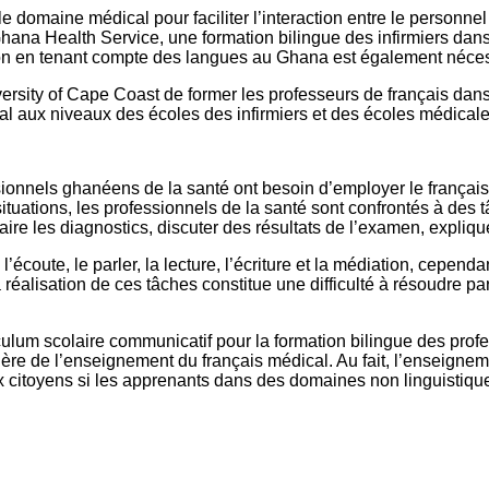
e domaine médical pour faciliter l’interaction entre le personnel d
ana Health Service, une formation bilingue des infirmiers dans
on en tenant compte des langues au Ghana est également néces
rsity of Cape Coast de former les professeurs de français dans
cal aux niveaux des écoles des infirmiers et des écoles médica
nnels ghanéens de la santé ont besoin d’employer le français da
situations, les professionnels de la santé sont confrontés à d
 faire les diagnostics, discuter des résultats de l’examen, expli
’écoute, le parler, la lecture, l’écriture et la médiation, cepen
 réalisation de ces tâches constitue une difficulté à résoudre pa
um scolaire communicatif pour la formation bilingue des profess
ière de l’enseignement du français médical. Au fait, l’enseign
itoyens si les apprenants dans des domaines non linguistiques