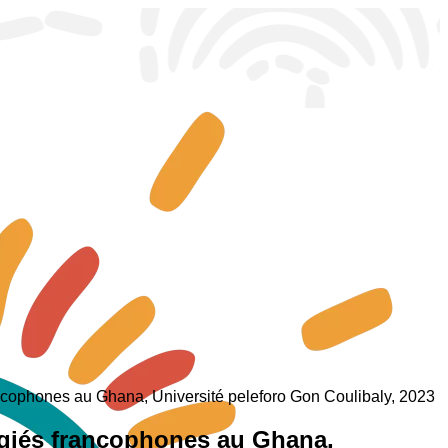
ncophones au Ghana, Université peleforo Gon Coulibaly, 2023
ugiés francophones au Ghana,