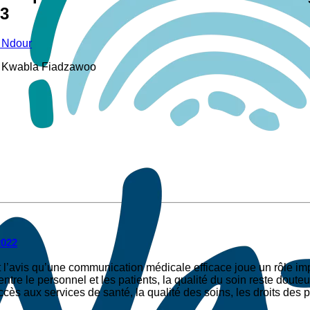
23
 Ndour
s Kwabla Fiadzawoo
2022
’avis qu’une communication médicale efficace joue un rôle impo
entre le personnel et les patients, la qualité du soin reste dou
accès aux services de santé, la qualité des soins, les droits des 