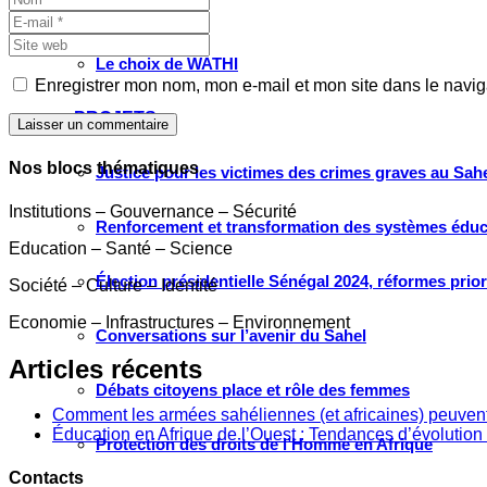
Grand large
Le choix de WATHI
Enregistrer mon nom, mon e-mail et mon site dans le navi
PROJETS
Laisser un commentaire
Nos blocs thématiques
Justice pour les victimes des crimes graves au Sahel
Institutions – Gouvernance – Sécurité
Renforcement et transformation des systèmes éduca
Education – Santé – Science
Élection présidentielle Sénégal 2024, réformes prio
Société – Culture – Identité
Economie – Infrastructures – Environnement
Conversations sur l’avenir du Sahel
Articles récents
Débats citoyens place et rôle des femmes
Comment les armées sahéliennes (et africaines) peuvent
Éducation en Afrique de l’Ouest : Tendances d’évolution 
Protection des droits de l’Homme en Afrique
Contacts