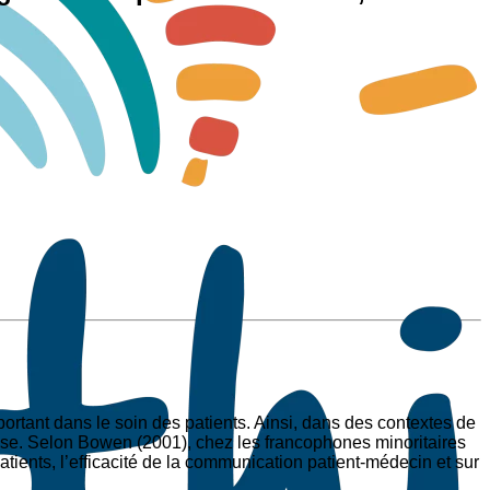
rtant dans le soin des patients. Ainsi, dans des contextes de
teuse. Selon Bowen (2001), chez les francophones minoritaires
patients, l’efficacité de la communication patient-médecin et sur