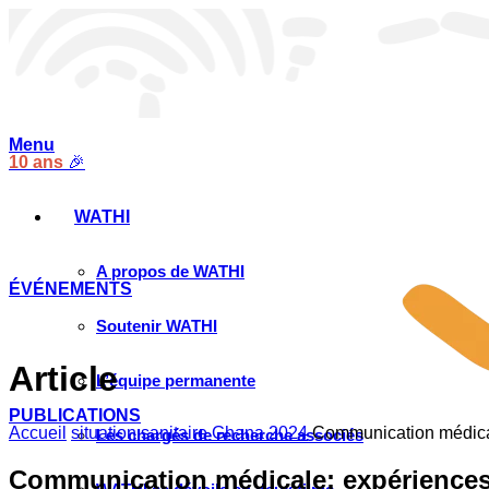
Menu
10 ans
🎉
WATHI
A propos de WATHI
ÉVÉNEMENTS
Soutenir WATHI
Article
L’équipe permanente
PUBLICATIONS
Accueil
situation sanitaire Ghana 2024
Communication médical
Les chargés de recherche associés
Communication médicale: expériences 