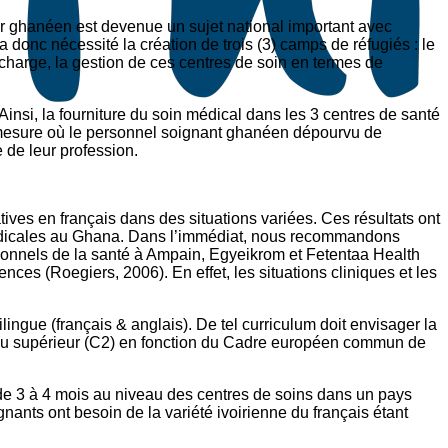
r ghanéen est devenue un sujet national important avec
a donc nécessité la création de trois (3) camps de réfugiés : le
harge, la gestion de ces centres de soin en termes de
insi, la fourniture du soin médical dans les 3 centres de santé
a mesure où le personnel soignant ghanéen dépourvu de
de leur profession.
es en français dans des situations variées. Ces résultats ont
 médicales au Ghana. Dans l’immédiat, nous recommandons
ionnels de la santé à Ampain, Egyeikrom et Fetentaa Health
ces (Roegiers, 2006). En effet, les situations cliniques et les
ingue (français & anglais). De tel curriculum doit envisager la
veau supérieur (C2) en fonction du Cadre européen commun de
 de 3 à 4 mois au niveau des centres de soins dans un pays
gnants ont besoin de la variété ivoirienne du français étant