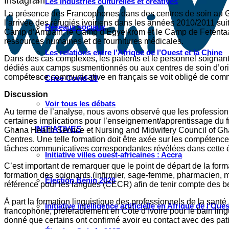
Instagram
Les industries culturelles et créatives
La présence des Francophones dans des centres de soin au Gha
l’arrivée des réfugiés ivoiriens dans les années 2010/2011 suite
Réseaux sociaux
Camp d’Ampain, le Camp d’Egyeikrom et le Camp de Fetentaa. 
ressources humaines et de fournitures médicales.
Les relations entre l’Afrique de l’Ouest et la Chine
Dans des cas complexes, les patients et le personnel soignant 
dédiés aux camps susmentionnés ou aux centres de soin d’orie
compétence communicative en français se voit obligé de commu
Crise Covid-19
Discussion
Voir tous les débats
Au terme de l’analyse, nous avons observé que les profession
certaines implications pour l’enseignement/apprentissage du 
INITIATIVES
Ghana Health Service et Nursing and Midwifery Council of Gha
Centres. Une telle formation doit être axée sur les compétence
tâches communicatives correspondantes révélées dans cette étu
Initiative villes ouest-africaines : Accra
C’est important de remarquer que le point de départ de la forma
formation des soignants (infirmier, sage-femme, pharmacien, 
Élection Bénin 2026
référence pour les langues (CECR) afin de tenir compte des b
À part la formation linguistique des professionnels de la san
Initiative intelligence artificielle en Afrique de l’Oues
francophone, préférablement en Côte d’Ivoire pour le bain lingu
donné que certains ont confirmé avoir eu contact avec des pati