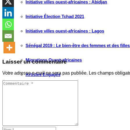
Initiative villes ouest-africaines : Abidjan
Initiative Élection Tchad 2021
Initiative villes ouest-africaines : Lagos
Sénégal 2019 : Le bien-être des femmes et des fille
Migrations Ouest-africaines
Laisser un commentaire
Votre adresse e-mail ne sera pas publiée.
Les champs obligat
Artistes Engagés
RUBRIQUES
Tribune
Passerelle