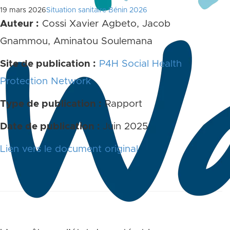
19 mars 2026
Situation sanitaire Bénin 2026
Auteur :
Cossi Xavier Agbeto, Jacob
Gnammou, Aminatou Soulemana
Site de publication :
P4H Social Health
Protection Network
Type de publication :
Rapport
Date de publication :
Juin 2025
Lien vers le document original