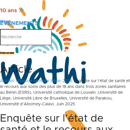
10 ans
🎉
Menu
ÉVÉNEMENTS
PUBLICATIONS
Faire un don
Article
Accueil
Situation sanitaire Bénin 2026
Enquête sur l’état de santé et
le recours aux soins des plus de 18 ans dans trois zones sanitaires
au Bénin (ESRS), Université catholique de Louvain, Université de
Liège, Université Libre de Bruxelles, Université de Parakou,
Université d’Abomey-Calavi, Juin 2025
Enquête sur l’état de
santé et le recours aux