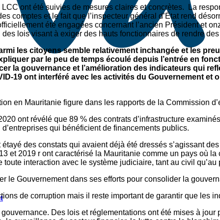
C ont été suivies de mesures claires et concrètes. La responsa
des comptes et le fait que l’inspecteur général d’État rend dés
officiellement été engagées concernant l’ancien Président et o
n des lois visant à exiger des hauts fonctionnaires de rendre de
parmi les citoyens semble relativement inchangée et les p
pliquer par le peu de temps écoulé depuis l’entrée en fonc
rcer la gouvernance et l’amélioration des indicateurs qui re
-19 ont interféré avec les activités du Gouvernement et 
ption en Mauritanie figure dans les rapports de la Commission 
2020 ont révélé que 89 % des contrats d’infrastructure examinés 
’entreprises qui bénéficient de financements publics.
étayé des constats qui avaient déjà été dressés s’agissant des i
13 et 2019 r ont caractérisé la Mauritanie comme un pays où la 
 toute interaction avec le système judiciaire, tant au civil qu’au
ever le Gouvernement dans ses efforts pour consolider la gouver
ctions de corruption mais il reste important de garantir que les 
t
gouvernance. Des lois et réglementations ont été mises à jour p