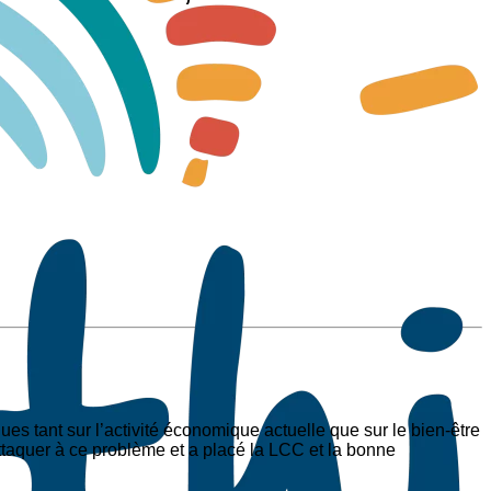
es tant sur l’activité économique actuelle que sur le bien-être
ttaquer à ce problème et a placé la LCC et la bonne