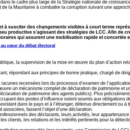
 dans le cadre plus large de la Stratégie nationale de croissanc
 de la Mauritanie à combattre la corruption suivant une approc
 à susciter des changements visibles à court terme représen
peu productive s’agissant des stratégies de LCC. Afin de 
poraires qui assurent une mobilisation rapide et concertée 
s au cœur du débat électoral
blique, la supervision de la mise en œuvre du plan d’action relat
t, répondant aux principes de bonne pratique, chargé de dirige
les lacunes recensées lors du processus d’examen de l’applicat
n œuvre un mécanisme complet de déclaration de patrimoine et u
éclaration de patrimoine des agents publics). Plus précisément, 
cupant des postes d’influence soient soumis aux obligations dé
, existant dans le pays et à l’étranger, détenus directement ou à t
t associées, fassent l’objet d’une déclaration.
rofessionnels des déclarants, leurs activités, leur appartenance
es clients, les relations et les intérêts pertinents pour la détecti