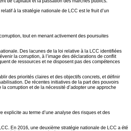
iment de capitaux et la passation des marchés publics.
latif à la stratégie nationale de LCC est le fruit d’un
a corruption, tout en menant activement des poursuites
nationale. Des lacunes de la loi relative à la LCC identifiées
venir la corruption, à l’image des déclarations de conflit
 manquent de ressources et ne disposent pas des compétences
 des priorités claires et des objectifs concrets, et définir
abilisation. De récentes initiatives de la part des pouvoirs
de la corruption et de la nécessité d’adopter une approche
ière explicite au terme d’une analyse des risques et des
e LCC. En 2016, une deuxième stratégie nationale de LCC a été