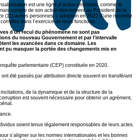
bilisation est une ligne d’action prioritaire, comme le
ormais compte de son action directement au Président de la
nze (11) autres personnes. L’adoption en 2022 d’une nouvelle
s comptes dans l’exercice de leurs fonctions.
reuves d’un recul du phénomène ne sont pas
tions du nouveau Gouvernement et par l’intervalle
flètent les avancées dans ce domaine. Les
ont pu masquer la portée des changements mis en
d’enquête parlementaire (CEP) constituée en 2020.
ont été passés par attribution directe souvent en transférant
ncitations, de la dynamique et de la structure de la
corruption est souvent nécessaire pour obtenir un agrément,
 pénal.
nance.
individus soient tenus légalement responsables de leurs actes.
our s’aligner sur les normes internationales et les bonnes