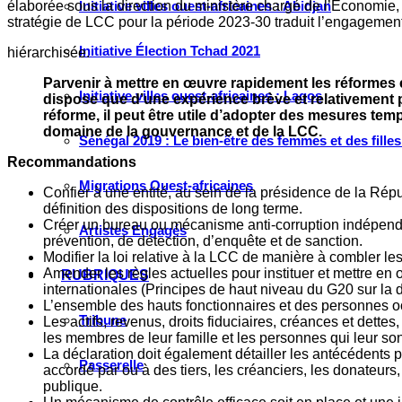
élaborée sous la direction du ministère chargé de l’Économie,
Initiative villes ouest-africaines : Abidjan
stratégie de LCC pour la période 2023-30 traduit l’engagement
Initiative Élection Tchad 2021
hiérarchisée.
Parvenir à mettre en œuvre rapidement les réformes et
Initiative villes ouest-africaines : Lagos
dispose que d’une expérience brève et relativement 
réforme, il peut être utile d’adopter des mesures tem
domaine de la gouvernance et de la LCC.
Sénégal 2019 : Le bien-être des femmes et des fille
Recommandations
Migrations Ouest-africaines
Confier à une entité, au sein de la présidence de la Répu
définition des dispositions de long terme.
Créer un bureau ou mécanisme anti-corruption indépendan
Artistes Engagés
prévention, de détection, d’enquête et de sanction.
Modifier la loi relative à la LCC de manière à combler 
Amender les règles actuelles pour instituer et mettre e
RUBRIQUES
internationales (Principes de haut niveau du G20 sur la d
L’ensemble des hauts fonctionnaires et des personnes oc
Tribune
Les actifs, revenus, droits fiduciaires, créances et dettes
les membres de leur famille et les personnes qui leur son
La déclaration doit également détailler les antécédents p
Passerelle
accordé par ou à des tiers, les créanciers, les donateurs, l
publique.