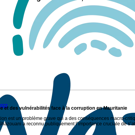
2022
et des vulnérabilités face à la corruption en Mauritanie
tion est un problème grave qui a des conséquences macro-critiqu
t Ghazouani a reconnu publiquement l’importance cruciale de s’a