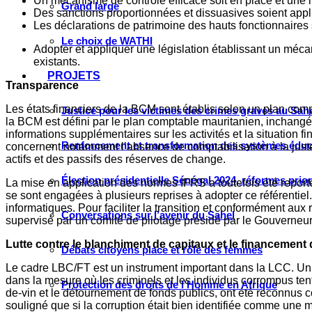
Un mécanisme de contrôle efficace soit en place et une 
Grand large
Des sanctions proportionnées et dissuasives soient app
Les déclarations de patrimoine des hauts fonctionnaires 
Le choix de WATHI
Adopter et appliquer une législation établissant un méca
existants.
PROJETS
Transparence
Les états financiers de la BCM sont établis selon un plan comp
Justice pour les victimes des crimes graves au Sahel
la BCM est défini par le plan comptable mauritanien, inchangé 
informations supplémentaires sur les activités et la situation
Renforcement et transformation des systèmes éduca
concernent notamment l’absence de comptabilisation à la juste v
actifs et des passifs des réserves de change.
Élection présidentielle Sénégal 2024, réformes prio
La mise en application des normes IFRS a toutefois été reporté
se sont engagées à plusieurs reprises à adopter ce référentiel
informatiques. Pour faciliter la transition et conformément a
Conversations sur l’avenir du Sahel
supervisé par un comité de pilotage présidé par le Gouverne
Lutte contre le blanchiment de capitaux et le financement
Débats citoyens place et rôle des femmes
Le cadre LBC/FT est un instrument important dans la LCC. Un r
dans la mesure où les criminels et les individus corrompus ten
Protection des droits de l’Homme en Afrique
de-vin et le détournement de fonds publics, ont été reconnus 
souligné que si la corruption était bien identifiée comme une