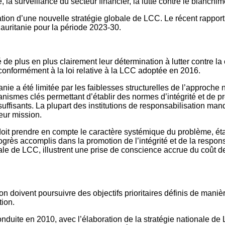
 la surveillance du secteur financier, la lutte contre le blanch
ion d’une nouvelle stratégie globale de LCC. Le récent rapport re
Mauritanie pour la période 2023-30.
 de plus en plus clairement leur détermination à lutter contre l
nt, conformément à la loi relative à la LCC adoptée en 2016.
anie a été limitée par les faiblesses structurelles de l’approche 
nismes clés permettant d’établir des normes d’intégrité et de pré
insuffisants. La plupart des institutions de responsabilisation
eur mission.
t prendre en compte le caractère systémique du problème, établir
ogrès accomplis dans la promotion de l’intégrité et de la respons
onale de LCC, illustrent une prise de conscience accrue du coût 
tion doivent poursuivre des objectifs prioritaires définis de man
tion.
nduite en 2010, avec l’élaboration de la stratégie nationale d