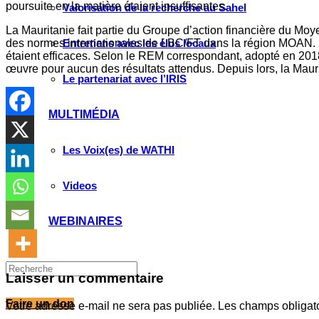
poursuite en la matière étaient insuffisantes.
Valorisation de la recherche au Sahel
La Mauritanie fait partie du Groupe d’action financière du Mo
des normes internationales de LBC/FT dans la région MOAN. E
Entretiens avec les élus locaux
étaient efficaces. Selon le REM correspondant, adopté en 2018,
œuvre pour aucun des résultats attendus. Depuis lors, la Maur
Le partenariat avec l’IRIS
MULTIMÉDIA
Les Voix(es) de WATHI
Videos
WEBINAIRES
Laisser un commentaire
Faire un don
Votre adresse e-mail ne sera pas publiée.
Les champs obligat