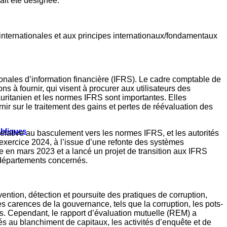
ait été désignée.
 internationales et aux principes internationaux/fondamentaux
ionales d’information financière (IFRS). Le cadre comptable de
 à fournir, qui visent à procurer aux utilisateurs des
auritanien et les normes IFRS sont importantes. Elles
nir sur le traitement des gains et pertes de réévaluation des
ubliques
elative au basculement vers les normes IFRS, et les autorités
’exercice 2024, à l’issue d’une refonte des systèmes
 en mars 2023 et a lancé un projet de transition aux IFRS
s départements concernés.
ntion, détection et poursuite des pratiques de corruption,
s carences de la gouvernance, tels que la corruption, les pots-
s. Cependant, le rapport d’évaluation mutuelle (REM) a
s au blanchiment de capitaux, les activités d’enquête et de