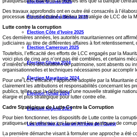
pratiques dans différents domaines tels que la banque centrale,
Élection Guinée 2025
Des travaux approfondis ont en outre été consacrés à l’élaborat
processus inclusif destiné à définir la stratégie de LCC de la 
Élection Guinée-Bissau 2025
Lutte contre la corruption
Élection Côte d’Ivoire 2025
Ces dernières années, les autorités mauritaniennes ont affirmé
judiciaires au titre de différentes affaires à fort retentisseme
Élection Cameroun 2025
Toutefois, l’efficacité des efforts de LCC engagés par la Maurit
voici plus de cinq ans n’ont pas été comblées, et certains méca
Élection Ghana 2024
d’intérêts et les déclarations de patrimoine, sont absents ou 
organisationnelles et techniques nécessaires pour accomplir l
Élection Mauritanie 2024
Pour une LCC efficace, l’approche adoptée par la Mauritanie doi
clairement les attributions et responsabilités concernant les pr
publics, telles que la définition d’une nouvelle stratégie nati
Élection Tchad 2024
élargie et plus stratégique pour lutter contre elle.
Cadre Stratégique de Lutte Contre la Corruption
Election Nigéria 2023
Pour bien fonctionner, les dispositifs de Lutte contre la corrup
pratiques et des réseaux qui favorisent les pratiques de corrup
Les défis liés à l’eau en Afrique de l’Ouest
La première démarche visant à formuler une approche a été co