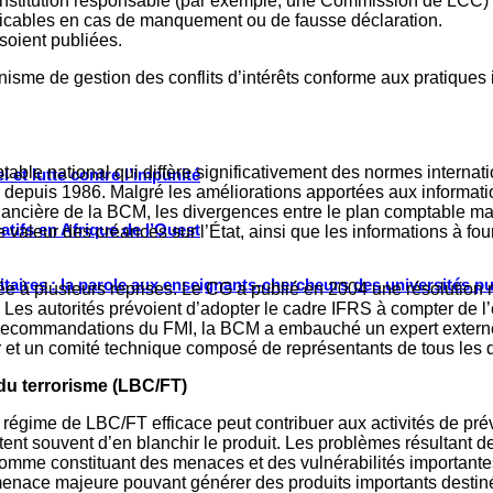
institution responsable (par exemple, une Commission de LCC) 
licables en cas de manquement ou de fausse déclaration.
soient publiées.
nisme de gestion des conflits
d’intérêts conforme aux pratiques
table national qui diffère significativement des normes internat
 et lutte contre l’impunité
depuis 1986. Malgré les améliorations apportées aux informations
 financière de la BCM, les divergences entre le plan comptable m
tifs en Afrique de l’Ouest
aleur des créances sur l’État, ainsi que les informations à four
ritaires : la parole aux enseignants-chercheurs des universités p
e à plusieurs reprises. Le CG a publié en 2004 une résolution r
. Les autorités prévoient d’adopter le cadre IFRS à compter de l
ux recommandations du FMI, la BCM a embauché un expert externe
ur et un comité technique composé de représentants de tous le
 du terrorisme (LBC/FT)
égime de LBC/FT efficace peut contribuer aux activités de préve
tent souvent d’en blanchir le produit. Les problèmes résultant de
comme constituant des menaces et des vulnérabilités importante
 menace majeure pouvant générer des produits importants destiné