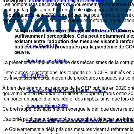
Instagram
Les industries culturelles et créatives
Les nombreuses déclarations du Gouvernement concernant la LC
souligne la publication d’un ensemble de rapports de la Cour 
République. En juin 2021, des poursuites pour corruption ont 
Réseaux sociaux
stratégie de LCC est venue compléter et renforcer l’applicatio
Malgré ces mesures, la perception de la corruption 
Les relations entre l’Afrique de l’Ouest et la Chine
suffisamment perceptibles. Cela peut notamment s’ex
existant entre l’adoption des mesures visant à renfo
Crise Covid-19
bouleversements provoqués par la pandémie de COVID
œuvre.
Voir tous les débats
La présentation la plus détaillée des mécanismes de la corru
Entre autres constatations, les rapports de la CEP, publiés en 
INITIATIVES
les investissements au moyen de procédures opaques au sein d
À bien des égards, les rapports de la CEP publiés en 2020 ont 
Initiative villes ouest-africaines : Accra
gouvernance en Mauritanie. Différents rapports parus entre 20
remporter un appel d’offres, régler des impôts, ainsi que lors de
Élection Bénin 2026
Ce bref rappel des faits met en exergue le défi que devra rel
L’autorité publique a démontré sa capacité à détecter les infra
Initiative intelligence artificielle en Afrique de l’Oues
Le Gouvernement a déjà pris des mesures visant à réformer la 