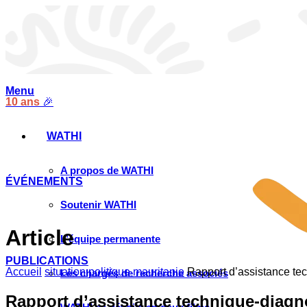
Menu
10 ans
🎉
WATHI
A propos de WATHI
ÉVÉNEMENTS
Soutenir WATHI
Article
L’équipe permanente
PUBLICATIONS
Accueil
situation politique mauritanie
Rapport d’assistance te
Les chargés de recherche associés
Rapport d’assistance technique-diagn