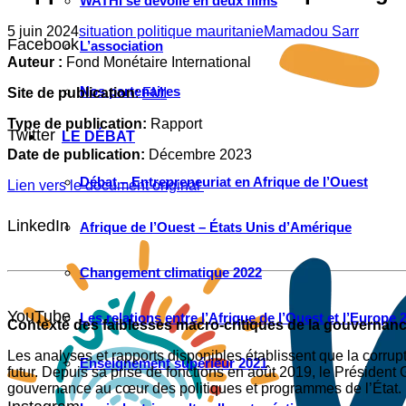
WATHI se dévoile en deux films
5 juin 2024
situation politique mauritanie
Mamadou Sarr
Facebook
L’association
Auteur :
Fond Monétaire International
Nos partenaires
Site de publication
:
FMI
Type de publication:
Rapport
Twitter
LE DÉBAT
Date de publication:
Décembre 2023
Débat – Entrepreneuriat en Afrique de l’Ouest
Lien vers le document original
LinkedIn
Afrique de l’Ouest – États Unis d’Amérique
Changement climatique 2022
YouTube
Les relations entre l’Afrique de l’Ouest et l’Europe 
Contexte des faiblesses macro-critiques de la gouvernance 
Les analyses et rapports disponibles établissent que la corrup
Enseignement supérieur 2021
futur. Depuis sa prise de fonctions en août 2019, le Présiden
gouvernance au cœur des politiques et programmes de l’État.