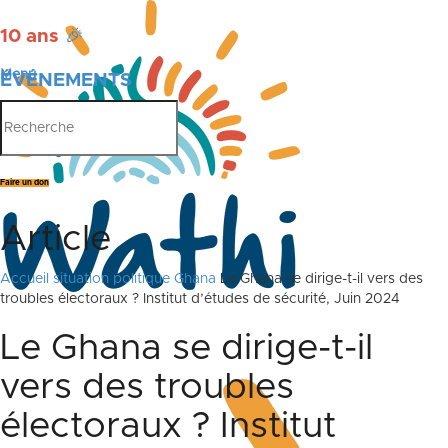
10 ans
🎉
Menu
ÉVÉNEMENTS
PUBLICATIONS
Faire un don
Article
Accueil
situation politique Ghana
Le Ghana se dirige-t-il vers des
troubles électoraux ? Institut d’études de sécurité, Juin 2024
Le Ghana se dirige-t-il
vers des troubles
électoraux ? Institut