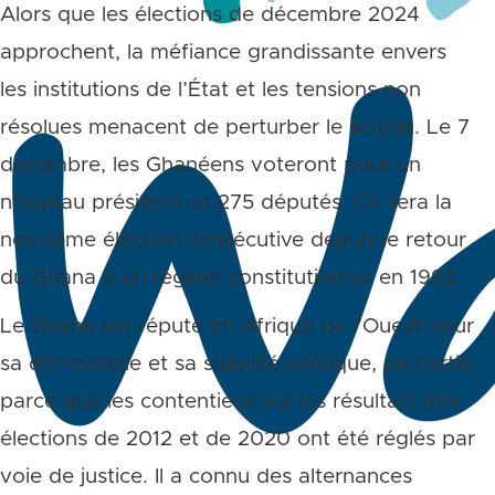
Alors que les élections de décembre 2024
approchent, la méfiance grandissante envers
les institutions de l’État et les tensions non
résolues menacent de perturber le scrutin. Le 7
décembre, les Ghanéens voteront pour un
nouveau président et 275 députés. Ce sera la
neuvième élection consécutive depuis le retour
du Ghana à un régime constitutionnel en 1992.
Le Ghana est réputé en Afrique de l’Ouest pour
sa démocratie et sa stabilité politique, en partie
parce que les contentieux sur les résultats des
élections de 2012 et de 2020 ont été réglés par
voie de justice. Il a connu des alternances