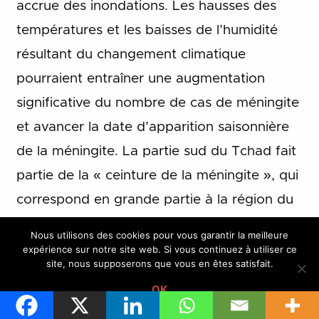
accrue des inondations. Les hausses des
températures et les baisses de l’humidité
résultant du changement climatique
pourraient entraîner une augmentation
significative du nombre de cas de méningite
et avancer la date d’apparition saisonnière
de la méningite. La partie sud du Tchad fait
partie de la « ceinture de la méningite », qui
correspond en grande partie à la région du
Sahel et qui est le siège de la majorité des
Nous utilisons des cookies pour vous garantir la meilleure
épidémies de méningite. L’insécurité
expérience sur notre site web. Si vous continuez à utiliser ce
site, nous supposerons que vous en êtes satisfait.
alimentaire et la malnutrition sont également
OK
des problèmes de santé majeurs : entre juin